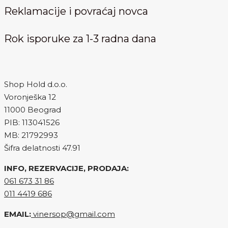
Reklamacije i povraćaj novca
Rok isporuke za 1-3 radna dana
Shop Hold d.o.o.
Voronješka 12
11000 Beograd
PIB: 113041526
MB: 21792993
Šifra delatnosti 47.91
INFO, REZERVACIJE, PRODAJA:
061 673 31 86
011 4419 686
EMAIL:
vinersop@gmail.com