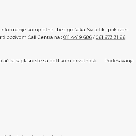
nformacije kompletne i bez grešaka. Svi artikli prikazani
ti pozivom Call Centra na :
011 4419 686
/
061 673 31 86
lačića saglasni ste sa politikom privatnosti.
Podešavanja