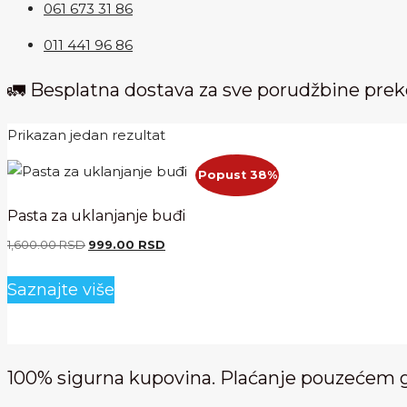
061 673 31 86
011 441 96 86
🚛 Besplatna dostava za sve porudžbine pre
Prikazan jedan rezultat
Popust 38%
Pasta za uklanjanje buđi
Originalna
Trenutna
1,600.00
RSD
999.00
RSD
cena
cena
je
je:
Saznajte više
bila:
999.00 RSD.
1,600.00 RSD.
100% sigurna kupovina. Plaćanje pouzećem 