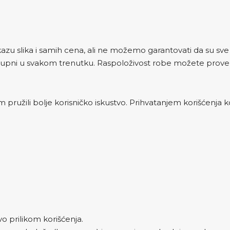
zu slika i samih cena, ali ne možemo garantovati da su sve i
upni u svakom trenutku. Raspoloživost robe možete proveri
 pružili bolje korisničko iskustvo. Prihvatanjem korišćenja ko
vo prilikom korišćenja.