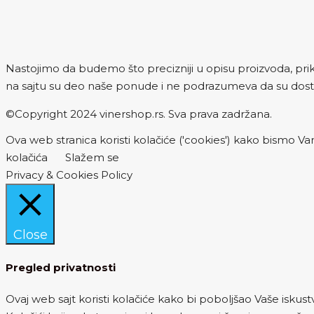
Nastojimo da budemo što precizniji u opisu proizvoda, prika
na sajtu su deo naše ponude i ne podrazumeva da su dost
©Copyright 2024 vinershop.rs. Sva prava zadržana.
Ova web stranica koristi kolačiće ('cookies') kako bismo Vam
kolačića
Slažem se
Privacy & Cookies Policy
Close
Pregled privatnosti
Ovaj web sajt koristi kolačiće kako bi poboljšao Vaše iskust