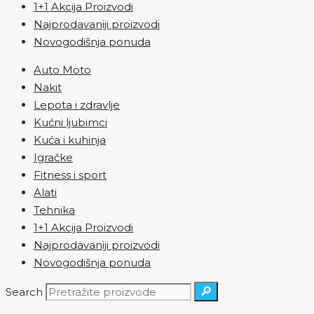
1+1 Akcija Proizvodi
Najprodavaniji proizvodi
Novogodišnja ponuda
Auto Moto
Nakit
Lepota i zdravlje
Kućni ljubimci
Kuća i kuhinja
Igračke
Fitness i sport
Alati
Tehnika
1+1 Akcija Proizvodi
Najprodavaniji proizvodi
Novogodišnja ponuda
🔎
Search