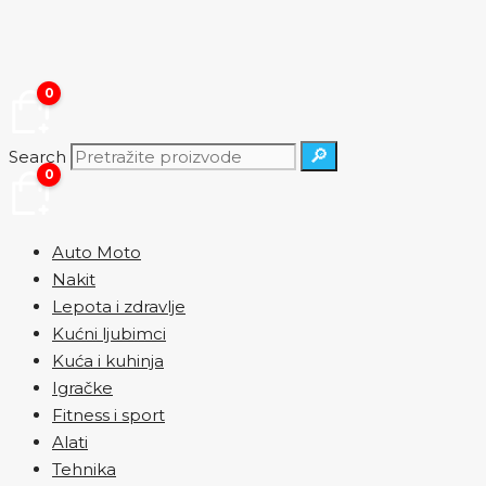
Skip
to
content
0
🔎
Search
0
Auto Moto
Nakit
Lepota i zdravlje
Kućni ljubimci
Kuća i kuhinja
Igračke
Fitness i sport
Alati
Tehnika