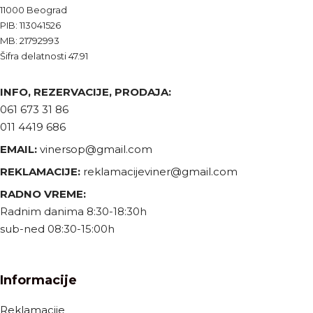
11000 Beograd
PIB: 113041526
MB: 21792993
Šifra delatnosti 47.91
INFO, REZERVACIJE, PRODAJA:
061 673 31 86
011 4419 686
EMAIL:
vinersop@gmail.com
REKLAMACIJE:
reklamacijeviner@gmail.com
RADNO VREME:
Radnim danima 8:30-18:30h
sub-ned 08:30-15:00h
Informacije
Reklamacije