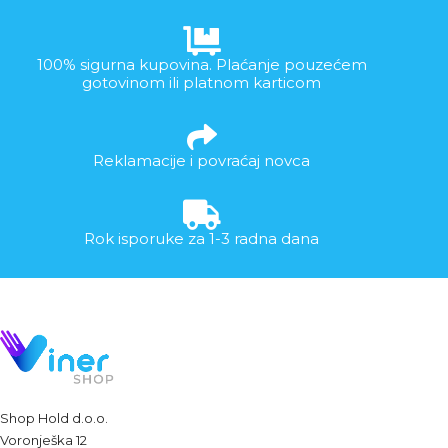
100% sigurna kupovina. Plaćanje pouzećem
gotovinom ili platnom karticom
Reklamacije i povraćaj novca
Rok isporuke za 1-3 radna dana
Shop Hold d.o.o.
Voronješka 12