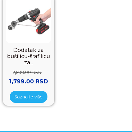
Dodatak za
bušilicu-šrafilicu
za...
2,600.00
RSD
1,799.00
RSD
Saznajte više