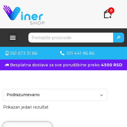
0
🔎
061 673 31 86
011 441 96 86
🚛 Besplatna dostava za sve porudžbine preko
4500 RSD
Prikazan jedan rezultat