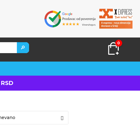
0
🔎
 RSD