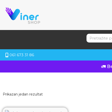
061 673 31 86
🚛 B
Prikazan jedan rezultat