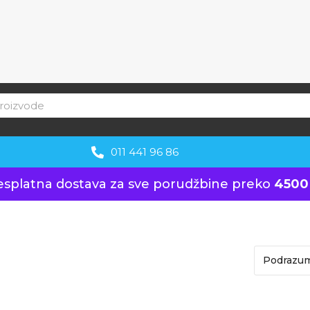
011 441 96 86
esplatna dostava za sve porudžbine preko
4500