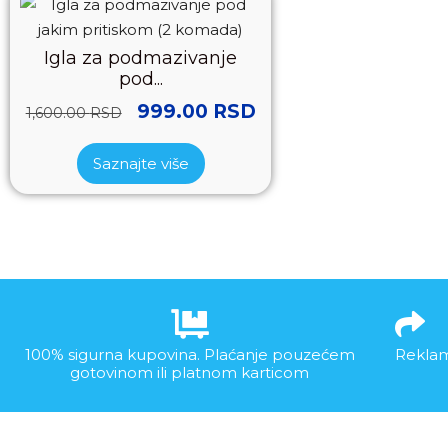
Igla za podmazivanje
pod...
999.00
RSD
1,600.00
RSD
Saznajte više
100% sigurna kupovina. Plaćanje pouzećem
Reklam
gotovinom ili platnom karticom