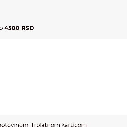
ko
4500 RSD
gotovinom ili platnom karticom