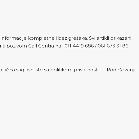
nformacije kompletne i bez grešaka. Svi artikli prikazani
ti pozivom Call Centra na :
011 4419 686
/
061 673 31 86
lačića saglasni ste sa politikom privatnosti.
Podešavanja