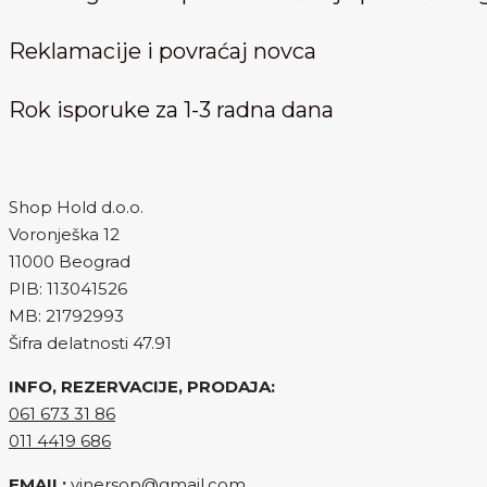
Reklamacije i povraćaj novca
Rok isporuke za 1-3 radna dana
Shop Hold d.o.o.
Voronješka 12
11000 Beograd
PIB: 113041526
MB: 21792993
Šifra delatnosti 47.91
INFO, REZERVACIJE, PRODAJA:
061 673 31 86
011 4419 686
EMAIL:
vinersop@gmail.com