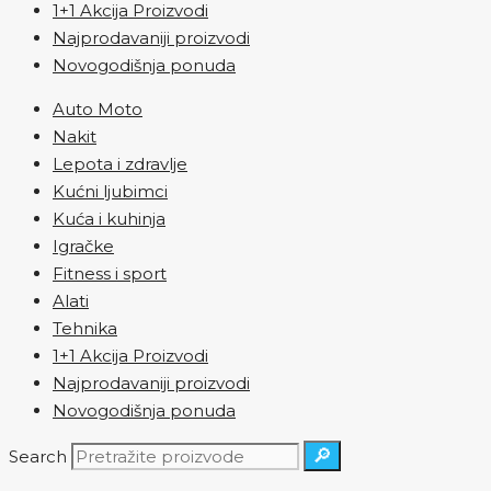
1+1 Akcija Proizvodi
Najprodavaniji proizvodi
Novogodišnja ponuda
Auto Moto
Nakit
Lepota i zdravlje
Kućni ljubimci
Kuća i kuhinja
Igračke
Fitness i sport
Alati
Tehnika
1+1 Akcija Proizvodi
Najprodavaniji proizvodi
Novogodišnja ponuda
🔎
Search