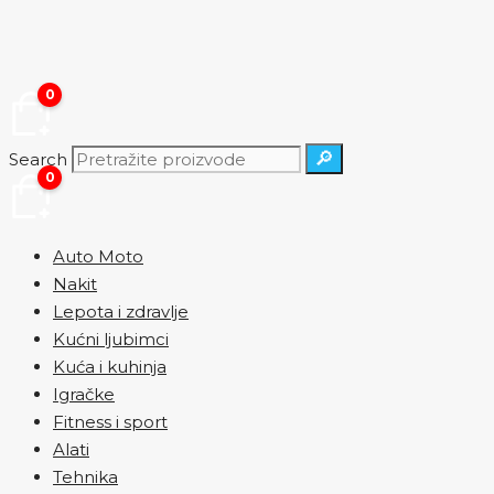
Skip
to
content
0
🔎
Search
0
Auto Moto
Nakit
Lepota i zdravlje
Kućni ljubimci
Kuća i kuhinja
Igračke
Fitness i sport
Alati
Tehnika