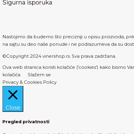
Sigurna isporuka
Nastojimo da budemo što precizniji u opisu proizvoda, prika
na sajtu su deo naše ponude i ne podrazumeva da su dost
©Copyright 2024 vinershop.rs. Sva prava zadržana.
Ova web stranica koristi kolačiće ('cookies') kako bismo Vam
kolačića
Slažem se
Privacy & Cookies Policy
Close
Pregled privatnosti