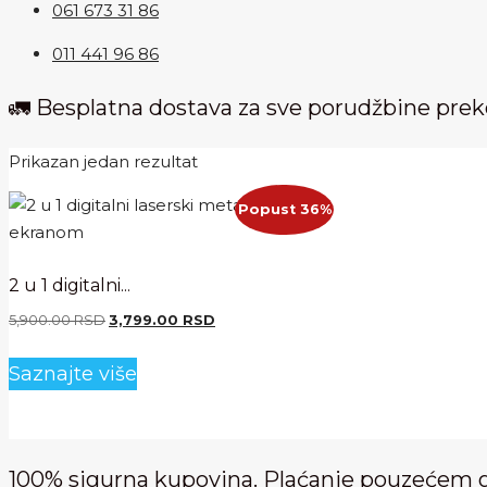
061 673 31 86
011 441 96 86
🚛 Besplatna dostava za sve porudžbine pre
Prikazan jedan rezultat
Popust 36%
2 u 1 digitalni...
Originalna
Trenutna
5,900.00
RSD
3,799.00
RSD
cena
cena
je
je:
Saznajte više
bila:
3,799.00 RSD.
5,900.00 RSD.
100% sigurna kupovina. Plaćanje pouzećem 