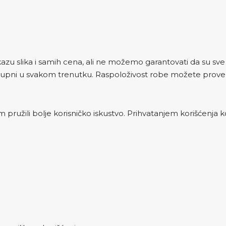
zu slika i samih cena, ali ne možemo garantovati da su sve i
upni u svakom trenutku. Raspoloživost robe možete proveri
 pružili bolje korisničko iskustvo. Prihvatanjem korišćenja ko