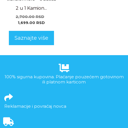
2 u 1 Kamion...
2,700.00
RSD
1,699.00
RSD
Saznajte više
100% sigurna kupovina. Plaćanje pouzećem gotovinom
ili platnom karticom
Reklamacije i povraćaj novca