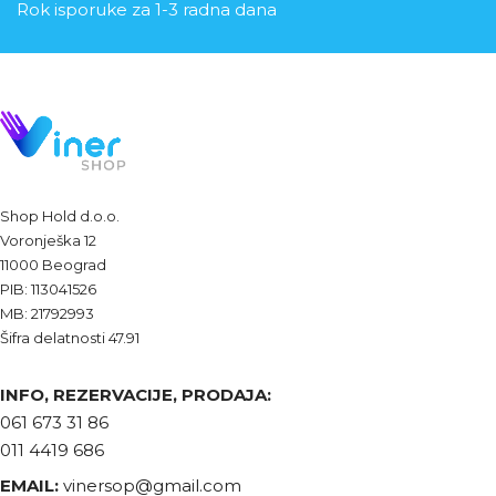
Rok isporuke za 1-3 radna dana
Shop Hold d.o.o.
Voronješka 12
11000 Beograd
PIB: 113041526
MB: 21792993
Šifra delatnosti 47.91
INFO, REZERVACIJE, PRODAJA:
061 673 31 86
011 4419 686
EMAIL:
vinersop@gmail.com