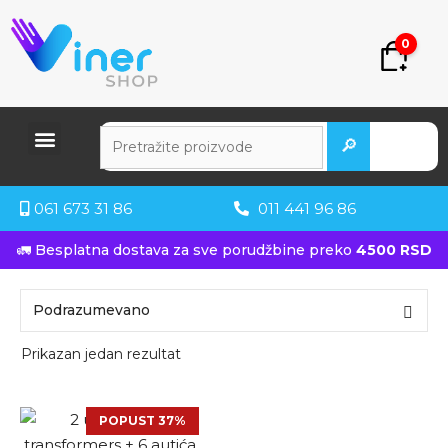
0
🔎
061 673 31 86
011 441 96 86
🚛 Besplatna dostava za sve porudžbine preko
4500 RSD
Prikazan jedan rezultat
POPUST 37%