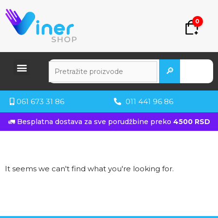
0
🔎
061 673 31 86
011 441 96 86
🚛 Besplatna dostava za sve porudžbine preko
4500 RSD
It seems we can't find what you're looking for.