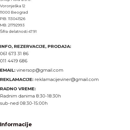
Voronješka 12
11000 Beograd
PIB: 113041526
MB: 21792993
Šifra delatnosti 47.91
INFO, REZERVACIJE, PRODAJA:
061 673 31 86
011 4419 686
EMAIL:
vinersop@gmail.com
REKLAMACIJE:
reklamacijeviner@gmail.com
RADNO VREME:
Radnim danima 8:30-18:30h
sub-ned 08:30-15:00h
Informacije