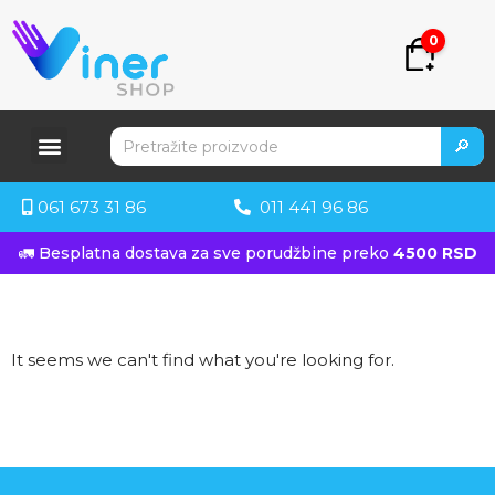
0
🔎
061 673 31 86
011 441 96 86
🚛 Besplatna dostava za sve porudžbine preko
4500 RSD
It seems we can't find what you're looking for.