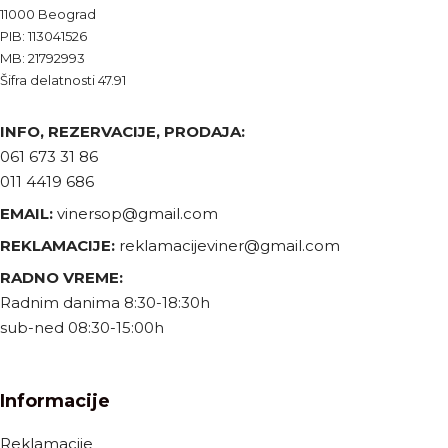
11000 Beograd
PIB: 113041526
MB: 21792993
Šifra delatnosti 47.91
INFO, REZERVACIJE, PRODAJA:
061 673 31 86
011 4419 686
EMAIL:
vinersop@gmail.com
REKLAMACIJE:
reklamacijeviner@gmail.com
RADNO VREME:
Radnim danima 8:30-18:30h
sub-ned 08:30-15:00h
Informacije
Reklamacije