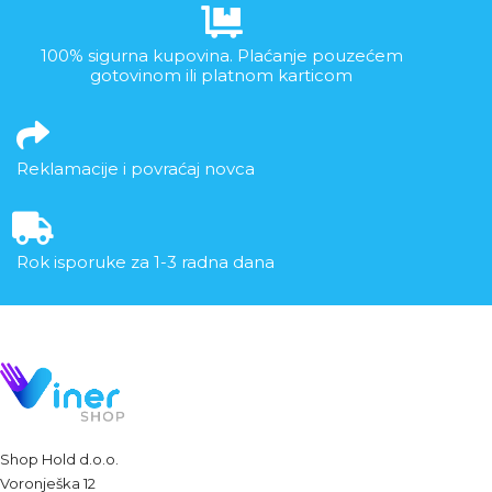
100% sigurna kupovina. Plaćanje pouzećem
gotovinom ili platnom karticom
Reklamacije i povraćaj novca
Rok isporuke za 1-3 radna dana
Shop Hold d.o.o.
Voronješka 12