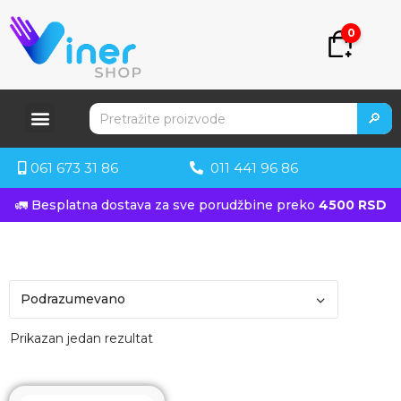
0
🔎
061 673 31 86
011 441 96 86
🚛 Besplatna dostava za sve porudžbine preko
4500 RSD
Prikazan jedan rezultat