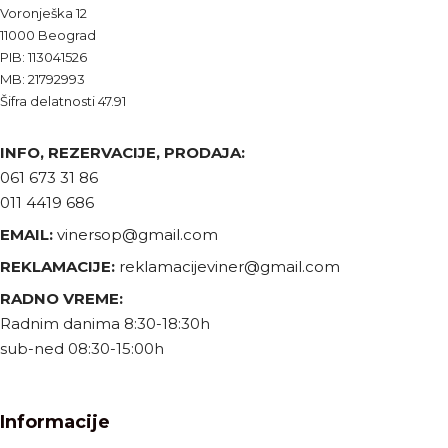
Voronješka 12
11000 Beograd
PIB: 113041526
MB: 21792993
Šifra delatnosti 47.91
INFO, REZERVACIJE, PRODAJA:
061 673 31 86
011 4419 686
EMAIL:
vinersop@gmail.com
REKLAMACIJE:
reklamacijeviner@gmail.com
RADNO VREME:
Radnim danima 8:30-18:30h
sub-ned 08:30-15:00h
Informacije