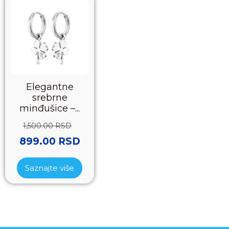
Elegantne
srebrne
minđušice –...
1,500.00
RSD
899.00
RSD
Saznajte više