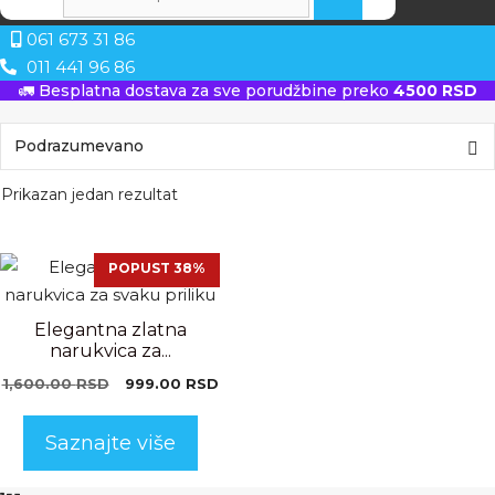
061 673 31 86
011 441 96 86
🚛 Besplatna dostava za sve porudžbine preko
4500 RSD
Prikazan jedan rezultat
POPUST 38%
Elegantna zlatna
narukvica za...
Originalna
Trenutna
1,600.00
RSD
999.00
RSD
cena
cena
je
je:
Saznajte više
bila:
999.00 RSD.
1,600.00 RSD.