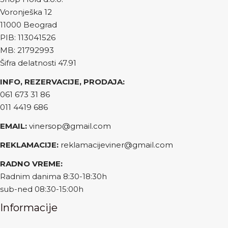
Voronješka 12
11000 Beograd
PIB: 113041526
MB: 21792993
Šifra delatnosti 47.91
INFO, REZERVACIJE, PRODAJA:
061 673 31 86
011 4419 686
EMAIL:
vinersop@gmail.com
REKLAMACIJE:
reklamacijeviner@gmail.com
RADNO VREME:
Radnim danima 8:30-18:30h
sub-ned 08:30-15:00h
Informacije