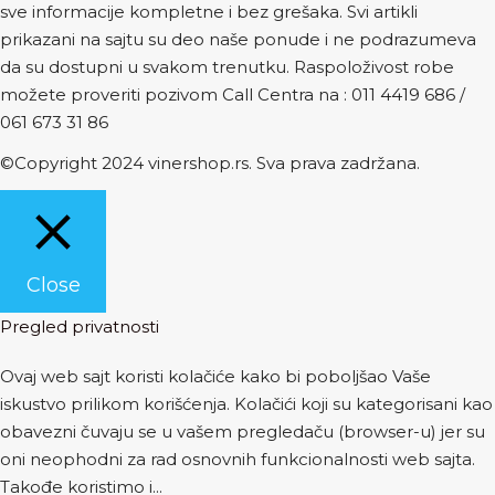
sve informacije kompletne i bez grešaka. Svi artikli
prikazani na sajtu su deo naše ponude i ne podrazumeva
da su dostupni u svakom trenutku. Raspoloživost robe
možete proveriti pozivom Call Centra na :
011 4419 686
/
061 673 31 86
©Copyright 2024 vinershop.rs. Sva prava zadržana.
Close
Pregled privatnosti
Ovaj web sajt koristi kolačiće kako bi poboljšao Vaše
iskustvo prilikom korišćenja. Kolačići koji su kategorisani kao
obavezni čuvaju se u vašem pregledaču (browser-u) jer su
oni neophodni za rad osnovnih funkcionalnosti web sajta.
Takođe koristimo i
...