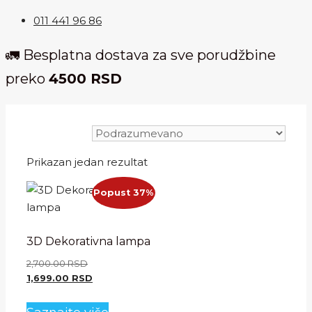
011 441 96 86
🚛 Besplatna dostava za sve porudžbine
preko
4500 RSD
Prikazan jedan rezultat
Popust 37%
3D Dekorativna lampa
Originalna
2,700.00
RSD
cena
Trenutna
1,699.00
RSD
je
cena
bila:
je: