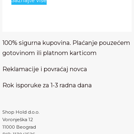
Saznajte više
2,700.00 RSD.
1,699.00 RSD.
100% sigurna kupovina. Plaćanje pouzećem
gotovinom ili platnom karticom
Reklamacije i povraćaj novca
Rok isporuke za 1-3 radna dana
Shop Hold d.o.o.
Voronješka 12
11000 Beograd