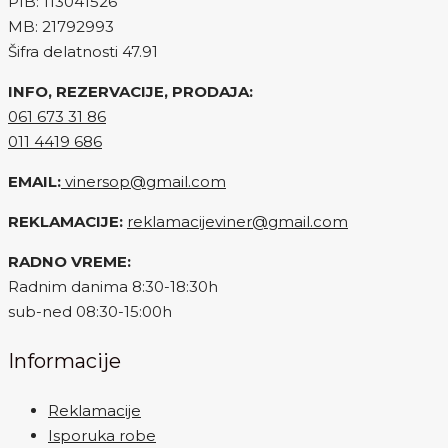
PIB: 113041526
MB: 21792993
Šifra delatnosti 47.91
INFO, REZERVACIJE, PRODAJA:
061 673 31 86
011 4419 686
EMAIL:
vinersop@gmail.com
REKLAMACIJE:
reklamacijeviner@gmail.com
RADNO VREME:
Radnim danima 8:30-18:30h
sub-ned 08:30-15:00h
Informacije
Reklamacije
Isporuka robe