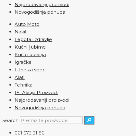
Najprodavaniji proizvodi
Novogodišnja ponuda
Auto Moto
Nakit
Lepota i zdravlje
Kućni ljubimci
Kuća i kuhinja
Igračke
Fitness i sport
Alati
Tehnika
1+1 Akcija Proizvodi
Najprodavaniji proizvodi
Novogodišnja ponuda
🔎
Search
061 673 31 86