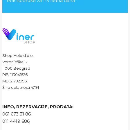
Rok isporuke za 1-3 radna dana
Shop Hold d.o.o.
Voronješka 12
11000 Beograd
PIB: 113041526
MB: 21792993
Šifra delatnosti 47.91
INFO, REZERVACIJE, PRODAJA:
061 673 31 86
011 4419 686