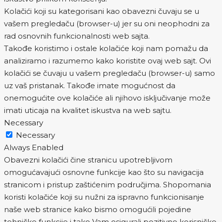
Kolačići koji su kategorisani kao obavezni čuvaju se u
vašem pregledaču (browser-u) jer su oni neophodni za
rad osnovnih funkcionalnosti web sajta.
Takođe koristimo i ostale kolačiće koji nam pomažu da
analiziramo i razumemo kako koristite ovaj web sajt. Ovi
kolačići se čuvaju u vašem pregledaču (browser-u) samo
uz vaš pristanak. Takođe imate mogućnost da
onemogućite ove kolačiće ali njihovo isključivanje može
imati uticaja na kvalitet iskustva na web sajtu.
Necessary
Necessary
Always Enabled
Obavezni kolačići čine stranicu upotrebljivom
omogućavajući osnovne funkcije kao što su navigacija
stranicom i pristup zaštićenim područjima. Shopomania
koristi kolačiće koji su nužni za ispravno funkcionisanje
naše web stranice kako bismo omogućili pojedine
tehničke funkcije i tako Vam osigurali pozitivno korisničko