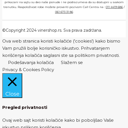
prikazani na sajtu su deo naše ponude i ne podrazumeva da su dostupni u svakom
trenutku. Raspoloživost robe možete proveriti pozivom Call Centra na :
011 4419 686
/
061 673 31 86
©Copyright 2024 vinershop.rs. Sva prava zadržana.
Ova web stranica koristi kolačiće ('cookies') kako bismo
Vam pružili bolje korisničko iskustvo. Prihvatanjem
korišćenja kolačića saglasni ste sa politikom privatnosti.
Podešavanja kolačića
Slažem se
Privacy & Cookies Policy
Close
Pregled privatnosti
Ovaj web sajt koristi kolačiće kako bi poboljšao Vaše
iskustvo prilikom korišćenja.