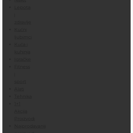
Lepota
i
zdravlje
Kućni
ljubimci
Kuća i
kuhinja
Igračke
Fitness
i
sport
Alati
Tehnika
1+1
Akcija
Proizvodi
Najprodavaniji