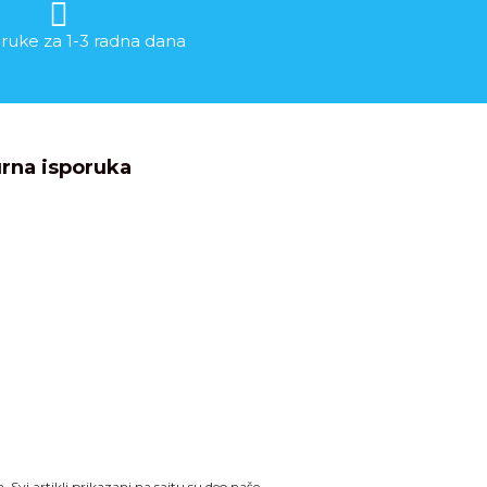
ruke za 1-3 radna dana
rna isporuka
Svi artikli prikazani na sajtu su deo naše