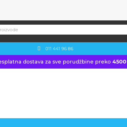
011 441 96 86
esplatna dostava za sve porudžbine preko
4500