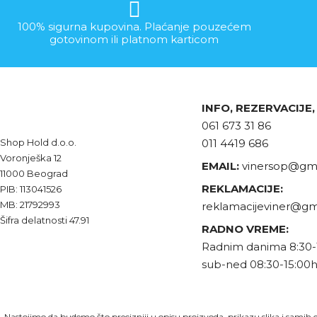
100% sigurna kupovina. Plaćanje pouzećem
gotovinom ili platnom karticom
INFO, REZERVACIJE
061 673 31 86
Shop Hold d.o.o.
011 4419 686
Voronješka 12
EMAIL:
vinersop@gma
11000 Beograd
REKLAMACIJE:
PIB: 113041526
MB: 21792993
reklamacijeviner@gm
Šifra delatnosti 47.91
RADNO VREME:
Radnim danima 8:30-
sub-ned 08:30-15:00
Nastojimo da budemo što precizniji u opisu proizvoda, prikazu slika i samih c