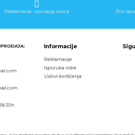
Reklamacije i povraćaj novca
Rok ispo
, PRODAJA:
Informacije
Sigu
Reklamacije
Isporuka robe
il.com
Uslovi korišćenja
ail.com
18:30h
h
ena, ali ne možemo garantovati da su sve informacije kompletne i bez grešaka. 