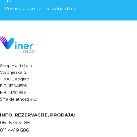
Rok isporuke za 1-3 radna dana
Shop Hold d.o.o.
Voronješka 12
11000 Beograd
PIB: 113041526
MB: 21792993
Šifra delatnosti 47.91
INFO, REZERVACIJE, PRODAJA:
061 673 31 86
011 4419 686