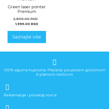
Green laser pointer
Premium
2,800.00
RSD
1,999.00
RSD
Saznajte više
100% sigurna kupovina. Plaćanje pouzećem gotovinom
ili platnom karticom
Reklamacije i povraćaj novca