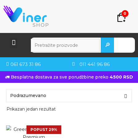
0
🔎
061 673 31 86
011 441 96 86
🚛 Besplatna dostava za sve porudžbine preko
4500 RSD
Prikazan jedan rezultat
POPUST 29%