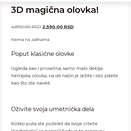
3D magična olovka!
Originalna
Trenutna
4,890.00
RSD
2,590.00
RSD
cena
cena
Nema na zalihama
je
je:
bila:
2,590.00 RSD.
Poput klasične olovke
4,890.00 RSD.
Izgleda kao i prosečna, samo malo deblja
hemijska olovka, na isti način je držite i isto pišete
kao što ste navikli.
Oživite svoja umetnička dela
Koliko puta ste poželeli da svoje crteže
“podignete” sa papira? Sada je to zapravo i