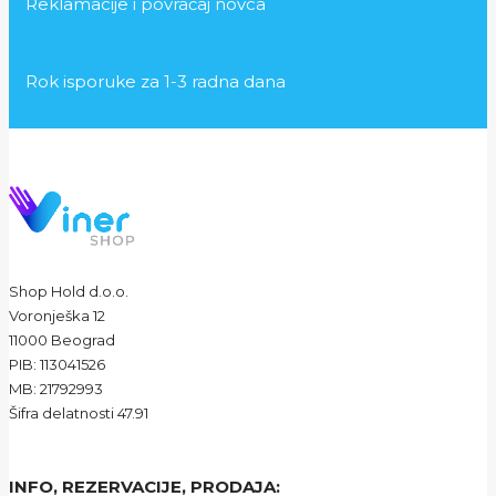
Reklamacije i povraćaj novca
Rok isporuke za 1-3 radna dana
Shop Hold d.o.o.
Voronješka 12
11000 Beograd
PIB: 113041526
MB: 21792993
Šifra delatnosti 47.91
INFO, REZERVACIJE, PRODAJA: