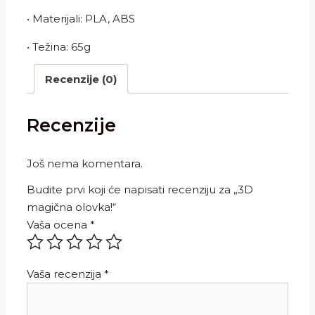
• Materijali: PLA, ABS
• Težina: 65g
Recenzije (0)
Recenzije
Još nema komentara.
Budite prvi koji će napisati recenziju za „3D
magična olovka!“
Vaša ocena
*
Vaša recenzija
*