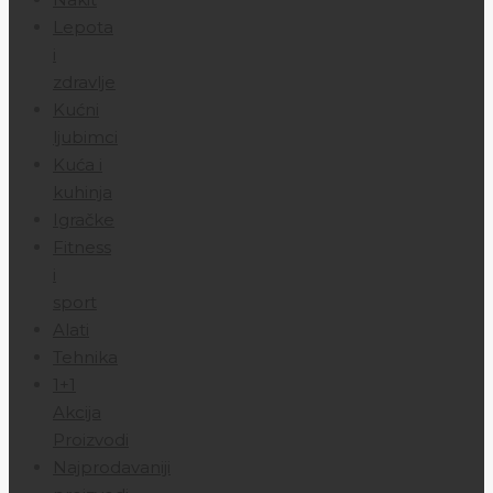
Lepota
i
zdravlje
Kućni
ljubimci
Kuća i
kuhinja
Igračke
Fitness
i
sport
Alati
Tehnika
1+1
Akcija
Proizvodi
Najprodavaniji