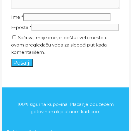
Ime
*
E-pošta
*
Sačuvaj moje ime, e-poštu i veb mesto u
ovom pregledaču veba za sledeći put kada
komentarišem.
100% sigurna kupovina. Plaćanje pouzećem
gotovinom ili platnom karticom