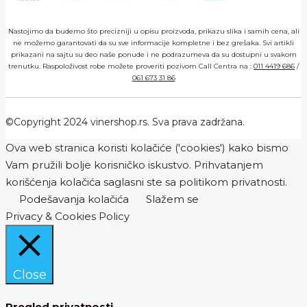
Nastojimo da budemo što precizniji u opisu proizvoda, prikazu slika i samih cena, ali
ne možemo garantovati da su sve informacije kompletne i bez grešaka. Svi artikli
prikazani na sajtu su deo naše ponude i ne podrazumeva da su dostupni u svakom
trenutku. Raspoloživost robe možete proveriti pozivom Call Centra na :
011 4419 686
/
061 673 31 86
©Copyright 2024 vinershop.rs. Sva prava zadržana.
Ova web stranica koristi kolačiće ('cookies') kako bismo
Vam pružili bolje korisničko iskustvo. Prihvatanjem
korišćenja kolačića saglasni ste sa politikom privatnosti.
Podešavanja kolačića
Slažem se
Privacy & Cookies Policy
Close
Pregled privatnosti