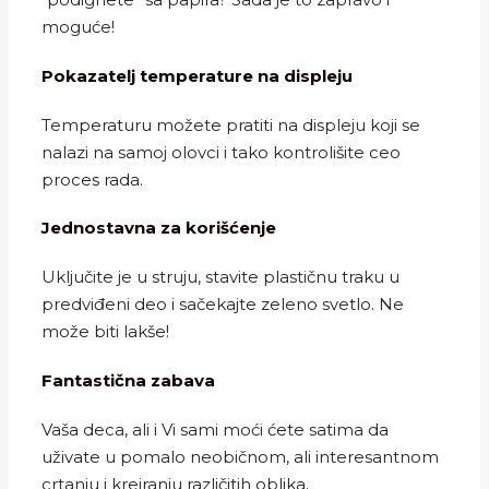
moguće!
Pokazatelj temperature na displeju
Temperaturu možete pratiti na displeju koji se
nalazi na samoj olovci i tako kontrolišite ceo
proces rada.
Jednostavna za korišćenje
Uključite je u struju, stavite plastičnu traku u
predviđeni deo i sačekajte zeleno svetlo. Ne
može biti lakše!
Fantastična zabava
Vaša deca, ali i Vi sami moći ćete satima da
uživate u pomalo neobičnom, ali interesantnom
crtanju i kreiranju različitih oblika.