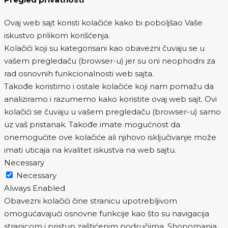
Ovaj web sajt koristi kolačiće kako bi poboljšao Vaše
iskustvo prilikom korišćenja.
Kolačići koji su kategorisani kao obavezni čuvaju se u
vašem pregledaču (browser-u) jer su oni neophodni za
rad osnovnih funkcionalnosti web sajta.
Takođe koristimo i ostale kolačiće koji nam pomažu da
analiziramo i razumemo kako koristite ovaj web sajt. Ovi
kolačići se čuvaju u vašem pregledaču (browser-u) samo
uz vaš pristanak. Takođe imate mogućnost da
onemogućite ove kolačiće ali njihovo isključivanje može
imati uticaja na kvalitet iskustva na web sajtu.
Necessary
Necessary
Always Enabled
Obavezni kolačići čine stranicu upotrebljivom
omogućavajući osnovne funkcije kao što su navigacija
stranicom i pristup zaštićenim područjima. Shopomania