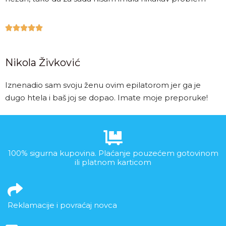





Nikola Živković
Iznenadio sam svoju ženu ovim epilatorom jer ga je
dugo htela i baš joj se dopao. Imate moje preporuke!
100% sigurna kupovina. Plaćanje pouzećem gotovinom
ili platnom karticom
Reklamacije i povraćaj novca