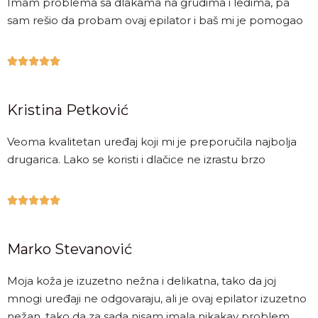
Imam problema sa dlakama na grudima i leđima, pa
sam rešio da probam ovaj epilator i baš mi je pomogao





Kristina Petković
Veoma kvalitetan uređaj koji mi je preporučila najbolja
drugarica. Lako se koristi i dlačice ne izrastu brzo





Marko Stevanović
Moja koža je izuzetno nežna i delikatna, tako da joj
mnogi uređaji ne odgovaraju, ali je ovaj epilator izuzetno
nežan, tako da za sada nisam imala nikakav problem