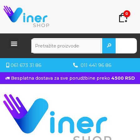
0
🔎
061 673 31 86
011 441 96 86
🚛 Besplatna dostava za sve porudžbine preko
4500 RSD