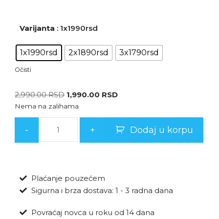
Varijanta
: 1x1990rsd
1x1990rsd
2x1890rsd
3x1790rsd
Očisti
2,990.00
RSD
1,990.00
RSD
Nema na zalihama
-
+
Dodaj u korpu
Plaćanje pouzećem
Sigurna i brza dostava: 1 - 3 radna dana
Povraćaj novca u roku od 14 dana