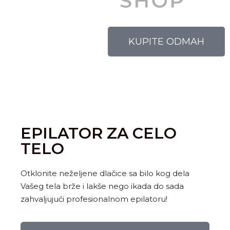
KUPITE ODMAH
EPILATOR ZA CELO
TELO
Otklonite neželjene dlačice sa bilo kog dela
Vašeg tela brže i lakše nego ikada do sada
zahvaljujući profesionalnom epilatoru!