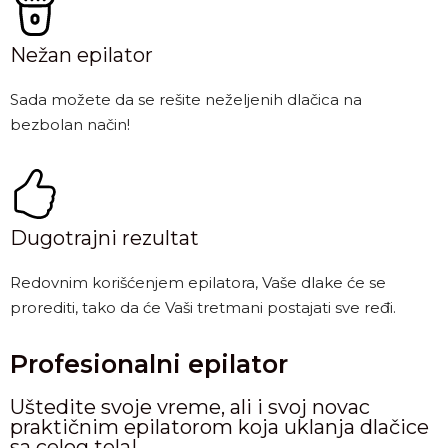
Nežan epilator
Sada možete da se rešite neželjenih dlačica na
bezbolan način!
Dugotrajni rezultat
Redovnim korišćenjem epilatora, Vaše dlake će se
prorediti, tako da će Vaši tretmani postajati sve ređi.
Profesionalni epilator
Uštedite svoje vreme, ali i svoj novac
praktičnim epilatorom koja uklanja dlačice
sa celog tela!