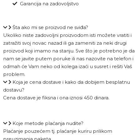
Garancija na zadovoljstvo
Šta ako mi se proizvod ne sviđa?
Ukoliko niste zadovoljni proizvodom isti možete vratiti i
zatražiti svoj novac nazad ili ga zameniti za neki drugi
proizvod koji imamo na stanju. Sve što je potrebno je da
nam se javite putem poruke ili nas nazovite na telefon i
odmah će Vam neko od kolega izaći u susret i rešiti Vaš
problem.
Koja je cena dostave i kako da dobijem besplatnu
dostavu?
Cena dostave je fiksna i ona iznosi 450 dinara.
Koje metode plaćanja nudite?
Plaćanje pouzećem tj. plaćanje kuriru prilikom
preuzimanja paketa.