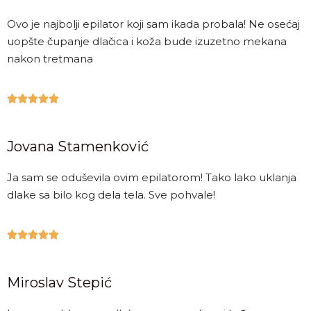
Ovo je najbolji epilator koji sam ikada probala! Ne osećaj
uopšte čupanje dlačica i koža bude izuzetno mekana
nakon tretmana





Jovana Stamenković
Ja sam se oduševila ovim epilatorom! Tako lako uklanja
dlake sa bilo kog dela tela. Sve pohvale!





Miroslav Stepić