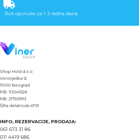
Rok isporuke za 1-3 radna dana
Shop Hold d.o.o.
Voronješka 12
11000 Beograd
PIB: 113041526
MB: 21792993
Šifra delatnosti 47.91
INFO, REZERVACIJE, PRODAJA:
061 673 31 86
011 4419 686