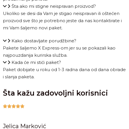
Šta ako mi stigne neispravan proizvod?
Ukoliko se desi da Vam je stigao neispravan ili oštećen
proizvod sve što je potrebno jeste da nas kontaktirate i
mi Vam šaljemo novi paket.
Kako dostavljate porudžbine?
Pakete šaljemo X Express-om jer su se pokazali kao
najpouzdanija kurirska služba.
Kada će mi stići paket?
Paket dobijate u roku od 1-3 radna dana od dana obrade
i slanja paketa.
Šta kažu zadovoljni korisnici





Jelica Marković