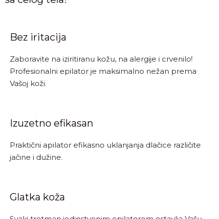
Bez iritacija
Zaboravite na iziritiranu kožu, na alergije i crvenilo!
Profesionalni epilator je maksimalno nežan prema
Vašoj koži.
Izuzetno efikasan
Praktični apilator efikasno uklanjanja dlačice različite
jačine i dužine.
Glatka koža
Svaki tretman jedinstvenim epilatorom ostavlja Vašu