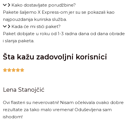
Kako dostavljate porudžbine?
Pakete šaljemo X Express-om jer su se pokazali kao
najpouzdanija kurirska služba.
Kada će mi stići paket?
Paket dobijate u roku od 1-3 radna dana od dana obrade
i slanja paketa.
Šta kažu zadovoljni korisnici





Lena Stanojčić
Ovi flasteri su neverovatni! Nisam očekivala ovako dobre
rezultate za tako malo vremena! Oduševljena sam
ishodom!