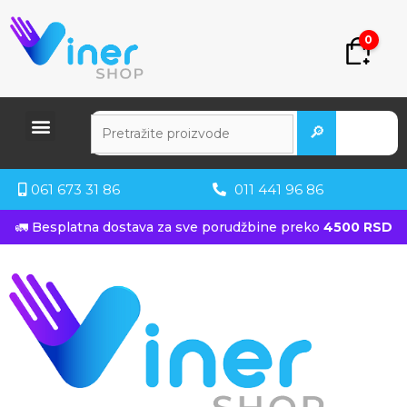
0
🔎
061 673 31 86
011 441 96 86
🚛 Besplatna dostava za sve porudžbine preko
4500 RSD