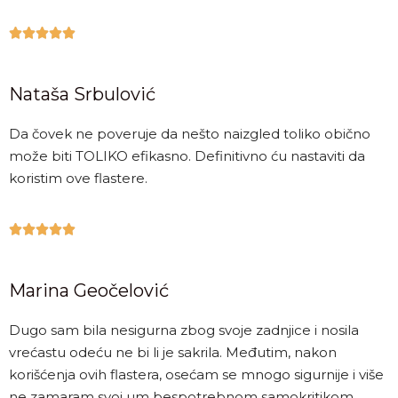





Nataša Srbulović
Da čovek ne poveruje da nešto naizgled toliko obično
može biti TOLIKO efikasno. Definitivno ću nastaviti da
koristim ove flastere.





Marina Geočelović
Dugo sam bila nesigurna zbog svoje zadnjice i nosila
vrećastu odeću ne bi li je sakrila. Međutim, nakon
korišćenja ovih flastera, osećam se mnogo sigurnije i više
ne zamaram svoj um bespotrebnom samokritikom.