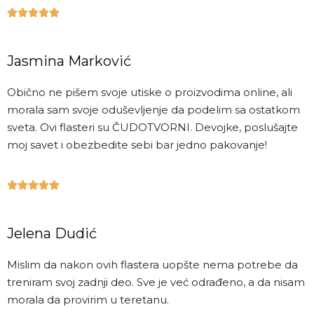





Jasmina Marković
Obično ne pišem svoje utiske o proizvodima online, ali
morala sam svoje oduševljenje da podelim sa ostatkom
sveta. Ovi flasteri su ČUDOTVORNI. Devojke, poslušajte
moj savet i obezbedite sebi bar jedno pakovanje!





Jelena Dudić
Mislim da nakon ovih flastera uopšte nema potrebe da
treniram svoj zadnji deo. Sve je već odrađeno, a da nisam
morala da provirim u teretanu.