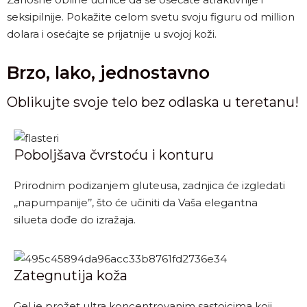
seksipilnije. Pokažite celom svetu svoju figuru od million
dolara i osećajte se prijatnije u svojoj koži.
Brzo, lako, jednostavno
Oblikujte svoje telo bez odlaska u teretanu!
Poboljšava čvrstoću i konturu
Prirodnim podizanjem gluteusa, zadnjica će izgledati
,,napumpanije’’, što će učiniti da Vaša elegantna
silueta dođe do izražaja.
Zategnutija koža
Gel je prožet ultra koncentrovanim sastojcima koji