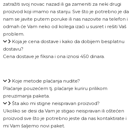
zatražiti svoj novac nazad ili ga zameniti za neki drugi
proizvod koji imamo na stanju. Sve što je potrebno je da
nam se javite putem poruke ili nas nazovite na telefon i
odmah će Vam neko od kolega izaći u susret i rešiti Vaš
problem.
Koja je cena dostave i kako da dobijem besplatnu
dostavu?
Cena dostave je fiksna i ona iznosi 450 dinara.
Koje metode plaćanja nudite?
Plaćanje pouzećem tj. plaćanje kuriru prilikom
preuzimanja paketa.
Šta ako mi stigne neispravan proizvod?
Ukoliko se desi da Vam je stigao neispravan ili oštećen
proizvod sve što je potrebno jeste da nas kontaktirate i
mi Vam šaljemo novi paket.