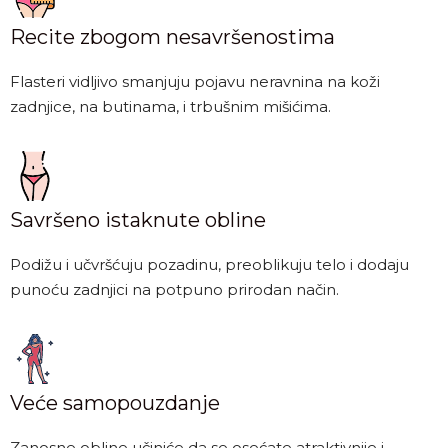
Recite zbogom nesavršenostima
Flasteri vidljivo smanjuju pojavu neravnina na koži
zadnjice, na butinama, i trbušnim mišićima.
Savršeno istaknute obline
Podižu i učvršćuju pozadinu, preoblikuju telo i dodaju
punoću zadnjici na potpuno prirodan način.
Veće samopouzdanje
Zanosne obline učiniće da se osećate atraktivnije i