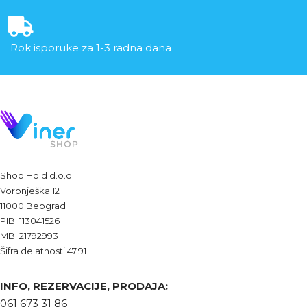
Rok isporuke za 1-3 radna dana
Shop Hold d.o.o.
Voronješka 12
11000 Beograd
PIB: 113041526
MB: 21792993
Šifra delatnosti 47.91
INFO, REZERVACIJE, PRODAJA:
061 673 31 86