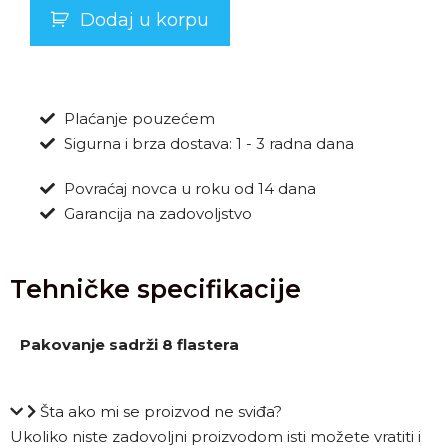
Dodaj u korpu
Plaćanje pouzećem
Sigurna i brza dostava: 1 - 3 radna dana
Povraćaj novca u roku od 14 dana
Garancija na zadovoljstvo
Tehničke specifikacije
Pakovanje sadrži 8 flastera
Šta ako mi se proizvod ne sviđa?
Ukoliko niste zadovoljni proizvodom isti možete vratiti i