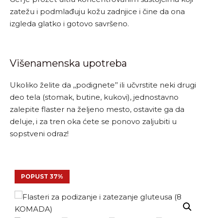
zatežu i podmlađuju kožu zadnjice i čine da ona
izgleda glatko i gotovo savršeno.
Višenamenska upotreba
Ukoliko želite da ,,podignete’’ ili učvrstite neki drugi
deo tela (stomak, butine, kukovi), jednostavno
zalepite flaster na željeno mesto, ostavite ga da
deluje, i za tren oka ćete se ponovo zaljubiti u
sopstveni odraz!
POPUST 37%