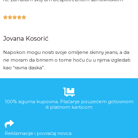





Jovana Kosorić
Napokon mogu nositi svoje omiljene skinny jeans, a da
ne moram da brinem o tome hoću ću u njima izgledati
kao “ravna daska”.
100% sigurna kupovina. Plaćanje pouzećem gotovinom
ili platnom karticom
Reklamacije i povraćaj novca