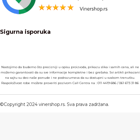
Sigurna isporuka
Nastojimo da budemo što precizniji u opisu proizvoda, prikazu slika i samih cena, ali ne
možemo garantovati da su sve informacije kompletne i bez grešaka. Svi artikli prikazani
na sajtu su deo naše ponude i ne podrazumeva da su dostupni u svakom trenutku.
Raspoloživost robe možete proveriti pozivom Call Centra na :
011 4419 686
/
061 673 31 86
©Copyright 2024 vinershop.rs. Sva prava zadržana.