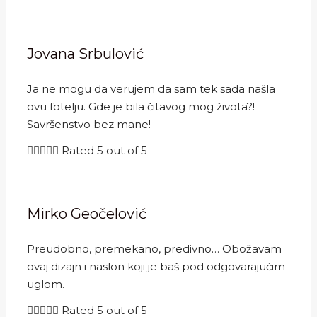
Jovana Srbulović
Ja ne mogu da verujem da sam tek sada našla
ovu fotelju. Gde je bila čitavog mog života?!
Savršenstvo bez mane!





Rated 5 out of 5
Mirko Geočelović
Preudobno, premekano, predivno… Obožavam
ovaj dizajn i naslon koji je baš pod odgovarajućim
uglom.





Rated 5 out of 5