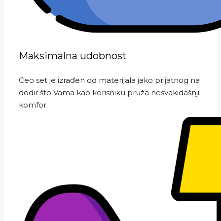
Maksimalna udobnost
Ceo set je izrađen od materijala jako prijatnog na
dodir što Vama kao korisniku pruža nesvakidašnji
komfor.