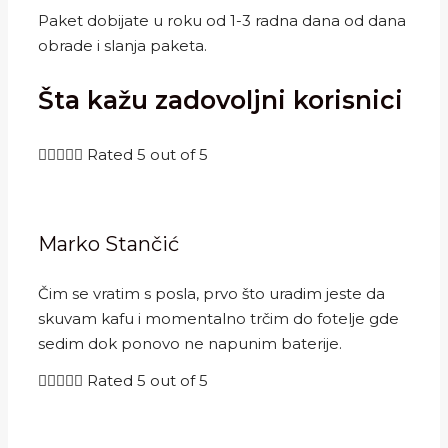
Paket dobijate u roku od 1-3 radna dana od dana
obrade i slanja paketa.
Šta kažu zadovoljni korisnici





Rated 5 out of 5
Marko Stančić
Čim se vratim s posla, prvo što uradim jeste da
skuvam kafu i momentalno trčim do fotelje gde
sedim dok ponovo ne napunim baterije.





Rated 5 out of 5