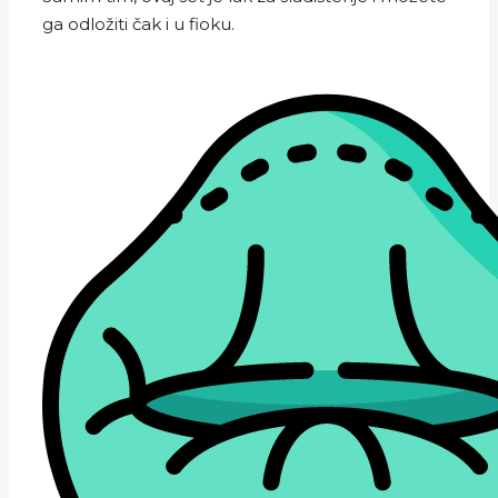
ga odložiti čak i u fioku.