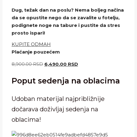
Dug, težak dan na poslu? Nema boljeg načina
da se opustite nego da se zavalite u fotelju,
podignete noge na tabure i pustite da stres
prosto ispari!
KUPITE ODMAH
Plaćanje pouzećem
Originalna
Trenutna
8,900.00
RSD
6,490.00
RSD
cena
cena
Poput sedenja na oblacima
je
je:
bila:
6,490.00 RSD.
8,900.00 RSD.
Udoban materijal najpribližnije
dočarava doživljaj sedenja na
oblacima!