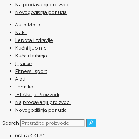
Najprodavaniji proizvodi
Novogodišnja ponuda
Auto Moto
Nakit
Lepota i zdravlje
Kućni ljubimci
Kuća i kuhinja
Igračke
Fitness i sport
Alati
Tehnika
1+1 Akcija Proizvodi
Najprodavaniji proizvodi
Novogodišnja ponuda
🔎
Search
061 673 31 86