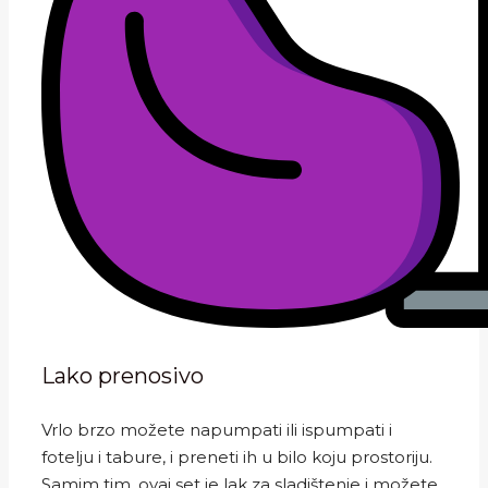
Lako prenosivo
Vrlo brzo možete napumpati ili ispumpati i
fotelju i tabure, i preneti ih u bilo koju prostoriju.
Samim tim, ovaj set je lak za sladištenje i možete