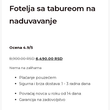
Fotelja sa tabureom na
naduvavanje
Ocena 4.9/5
Originalna
Trenutna
8,900.00
RSD
6,490.00
RSD
cena
cena
Nema na zalihama
je
je:
bila:
6,490.00 RSD.
Plaćanje pouzećem
8,900.00 RSD.
Sigurna i brza dostava: 1 - 3 radna dana
Povraćaj novca u roku od 14 dana
Garancija na zadovoljstvo