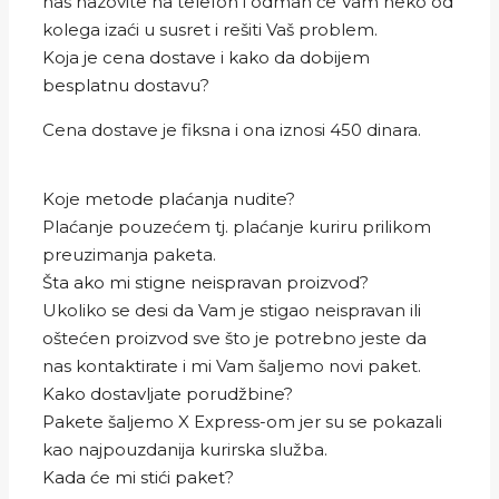
nas nazovite na telefon i odmah će Vam neko od
kolega izaći u susret i rešiti Vaš problem.
Koja je cena dostave i kako da dobijem
besplatnu dostavu?
Cena dostave je fiksna i ona iznosi 450 dinara.
Koje metode plaćanja nudite?
Plaćanje pouzećem tj. plaćanje kuriru prilikom
preuzimanja paketa.
Šta ako mi stigne neispravan proizvod?
Ukoliko se desi da Vam je stigao neispravan ili
oštećen proizvod sve što je potrebno jeste da
nas kontaktirate i mi Vam šaljemo novi paket.
Kako dostavljate porudžbine?
Pakete šaljemo X Express-om jer su se pokazali
kao najpouzdanija kurirska služba.
Kada će mi stići paket?