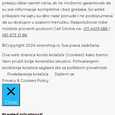
prikazu slika i samih cena, ali ne možemo garantovati da
su sve informacije kompletne i bez grešaka. Svi artikli
prikazani na sajtu su deo naše ponude i ne podrazumeva
da su dostupni u svakom trenutku. Raspoloživost robe
možete proveriti pozivom Call Centra na :
011 4419 686
/
061 673 31 86
©Copyright 2024 vinershop.rs. Sva prava zadržana.
Ova web stranica koristi kolačiće ('cookies') kako bismo
Vam pružili bolje korisničko iskustvo. Prihvatanjem
korišćenja kolačića saglasni ste sa politikom privatnosti.
Podešavanja kolačića
Slažem se
Privacy & Cookies Policy
Close
Pregled privatnosti