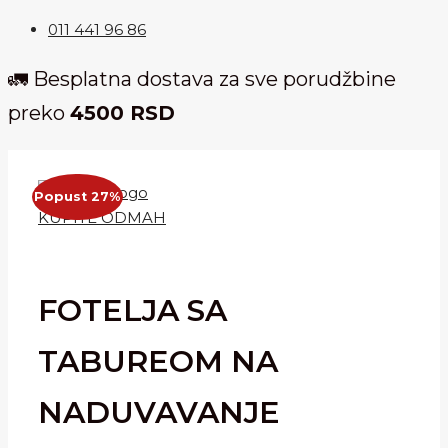
011 441 96 86
🚛 Besplatna dostava za sve porudžbine
preko
4500 RSD
Popust 27%
KUPITE ODMAH
FOTELJA SA
TABUREOM NA
NADUVAVANJE