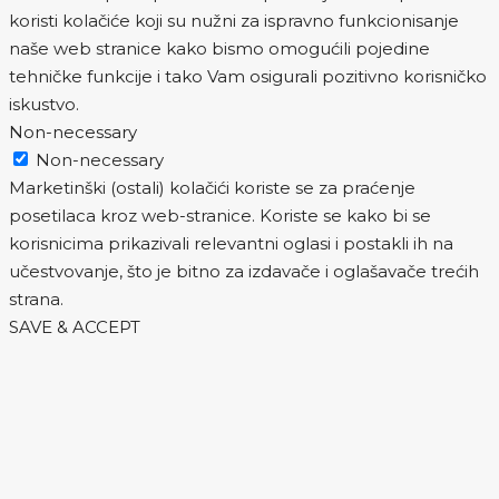
koristi kolačiće koji su nužni za ispravno funkcionisanje
naše web stranice kako bismo omogućili pojedine
tehničke funkcije i tako Vam osigurali pozitivno korisničko
iskustvo.
Non-necessary
Non-necessary
Marketinški (ostali) kolačići koriste se za praćenje
posetilaca kroz web-stranice. Koriste se kako bi se
korisnicima prikazivali relevantni oglasi i postakli ih na
učestvovanje, što je bitno za izdavače i oglašavače trećih
strana.
SAVE & ACCEPT