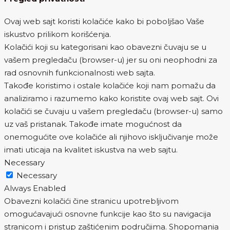
Ovaj web sajt koristi kolačiće kako bi poboljšao Vaše
iskustvo prilikom korišćenja.
Kolačići koji su kategorisani kao obavezni čuvaju se u
vašem pregledaču (browser-u) jer su oni neophodni za
rad osnovnih funkcionalnosti web sajta.
Takođe koristimo i ostale kolačiće koji nam pomažu da
analiziramo i razumemo kako koristite ovaj web sajt. Ovi
kolačići se čuvaju u vašem pregledaču (browser-u) samo
uz vaš pristanak. Takođe imate mogućnost da
onemogućite ove kolačiće ali njihovo isključivanje može
imati uticaja na kvalitet iskustva na web sajtu.
Necessary
Necessary
Always Enabled
Obavezni kolačići čine stranicu upotrebljivom
omogućavajući osnovne funkcije kao što su navigacija
stranicom i pristup zaštićenim područjima. Shopomania