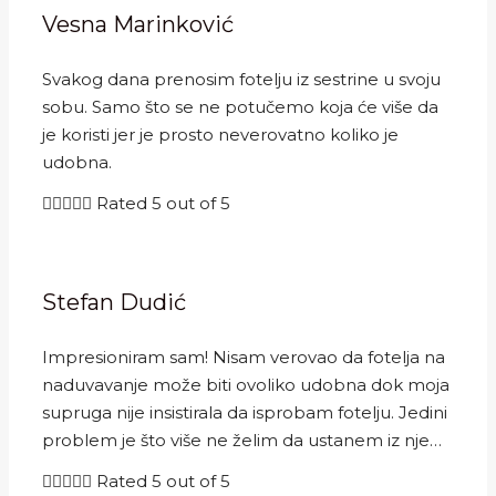
Vesna Marinković
Svakog dana prenosim fotelju iz sestrine u svoju
sobu. Samo što se ne potučemo koja će više da
je koristi jer je prosto neverovatno koliko je
udobna.





Rated 5 out of 5
Stefan Dudić
Impresioniram sam! Nisam verovao da fotelja na
naduvavanje može biti ovoliko udobna dok moja
supruga nije insistirala da isprobam fotelju. Jedini
problem je što više ne želim da ustanem iz nje…





Rated 5 out of 5