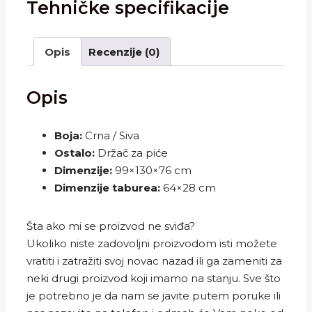
Tehničke specifikacije
Opis
Recenzije (0)
Opis
Boja:
Crna / Siva
Ostalo:
Držač za piće
Dimenzije:
99×130×76 cm
Dimenzije taburea:
64×28 cm
Šta ako mi se proizvod ne sviđa?
Ukoliko niste zadovoljni proizvodom isti možete
vratiti i zatražiti svoj novac nazad ili ga zameniti za
neki drugi proizvod koji imamo na stanju. Sve što
je potrebno je da nam se javite putem poruke ili