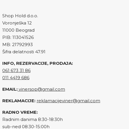
Shop Hold d.o.o.
Voronješka 12
11000 Beograd
PIB: 113041526
MB: 21792993
Šifra delatnosti 47.91
INFO, REZERVACIJE, PRODAJA:
061 673 31 86
011 4419 686
EMAIL:
vinersop@gmail.com
REKLAMACIJE:
reklamacijeviner@gmail.com
RADNO VREME:
Radnim danima 8:30-18:30h
sub-ned 08:30-15:00h