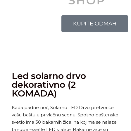
KUPITE ODMAH
Led solarno drvo
dekorativno (2
KOMADA)
Kada padne noć, Solarno LED Drvo pretvoriće
vašu baštu u privlačnu scenu. Spoljno baštensko
svetlo ima 30 bakarnih žica, na kojima se nalaze
tri super-svetle LED sijalice. Bakarne žice su