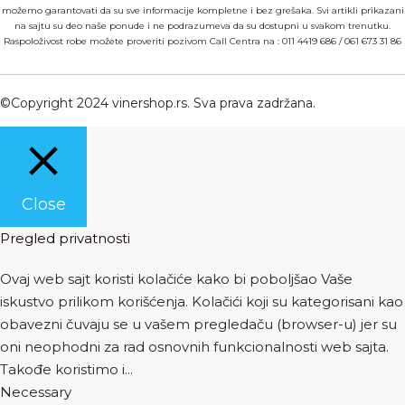
možemo garantovati da su sve informacije kompletne i bez grešaka. Svi artikli prikazani
na sajtu su deo naše ponude i ne podrazumeva da su dostupni u svakom trenutku.
Raspoloživost robe možete proveriti pozivom Call Centra na :
011 4419 686
/
061 673 31 86
©Copyright 2024 vinershop.rs. Sva prava zadržana.
Close
Pregled privatnosti
Ovaj web sajt koristi kolačiće kako bi poboljšao Vaše
iskustvo prilikom korišćenja. Kolačići koji su kategorisani kao
obavezni čuvaju se u vašem pregledaču (browser-u) jer su
oni neophodni za rad osnovnih funkcionalnosti web sajta.
Takođe koristimo i
...
Necessary