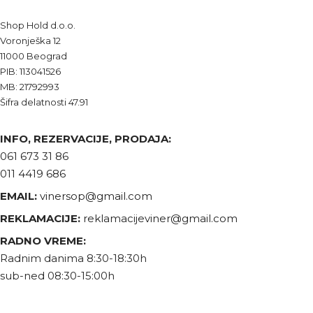
Shop Hold d.o.o.
Voronješka 12
11000 Beograd
PIB: 113041526
MB: 21792993
Šifra delatnosti 47.91
INFO, REZERVACIJE, PRODAJA:
061 673 31 86
011 4419 686
EMAIL:
vinersop@gmail.com
REKLAMACIJE:
reklamacijeviner@gmail.com
RADNO VREME:
Radnim danima 8:30-18:30h
sub-ned 08:30-15:00h