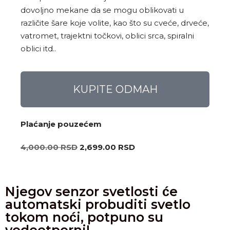
dovoljno mekane da se mogu oblikovati u
različite šare koje volite, kao što su cveće, drveće,
vatromet, trajektni točkovi, oblici srca, spiralni
oblici itd..
KUPITE ODMAH
Plaćanje pouzećem
4,000.00
RSD
2,699.00
RSD
Njegov senzor svetlosti će
automatski probuditi svetlo
tokom noći, potpuno su