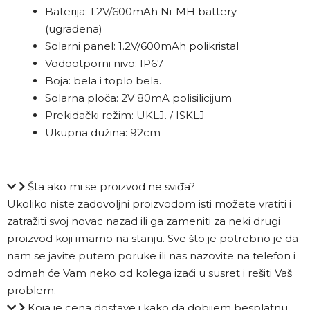
Baterija: 1.2V/600mAh Ni-MH battery
(ugrađena)
Solarni panel: 1.2V/600mAh
polikristal
Vodootporni nivo: IP67
Boja: bela i toplo bela.
Solarna ploča: 2V 80mA polisilicijum
Prekidački režim: UKLJ. / ISKLJ
Ukupna dužina: 92cm
Šta ako mi se proizvod ne sviđa?
Ukoliko niste zadovoljni proizvodom isti možete vratiti i
zatražiti svoj novac nazad ili ga zameniti za neki drugi
proizvod koji imamo na stanju. Sve što je potrebno je da
nam se javite putem poruke ili nas nazovite na telefon i
odmah će Vam neko od kolega izaći u susret i rešiti Vaš
problem.
Koja je cena dostave i kako da dobijem besplatnu