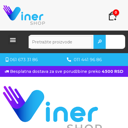
0
🔎
061 673 31 86
011 441 96 86
🚛 Besplatna dostava za sve porudžbine preko
4500 RSD