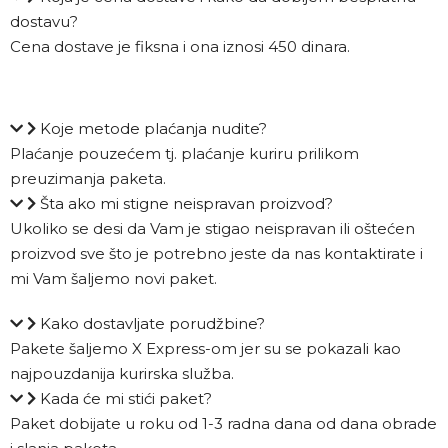
dostavu?
Cena dostave je fiksna i ona iznosi 450 dinara.
Koje metode plaćanja nudite?
Plaćanje pouzećem tj. plaćanje kuriru prilikom
preuzimanja paketa.
Šta ako mi stigne neispravan proizvod?
Ukoliko se desi da Vam je stigao neispravan ili oštećen
proizvod sve što je potrebno jeste da nas kontaktirate i
mi Vam šaljemo novi paket.
Kako dostavljate porudžbine?
Pakete šaljemo X Express-om jer su se pokazali kao
najpouzdanija kurirska služba.
Kada će mi stići paket?
Paket dobijate u roku od 1-3 radna dana od dana obrade