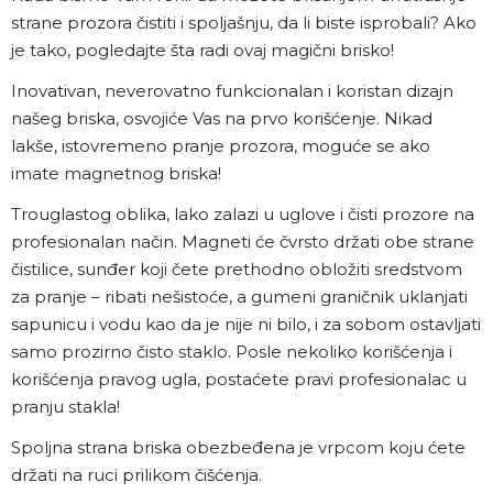
strane prozora čistiti i spoljašnju, da li biste isprobali? Ako
je tako, pogledajte šta radi ovaj magični brisko!
Inovativan, neverovatno funkcionalan i koristan dizajn
našeg briska, osvojiće Vas na prvo korišćenje. Nikad
lakše, istovremeno pranje prozora, moguće se ako
imate magnetnog briska!
Trouglastog oblika, lako zalazi u uglove i čisti prozore na
profesionalan način. Magneti će čvrsto držati obe strane
čistilice, sunđer koji čete prethodno obložiti sredstvom
za pranje – ribati nešistoće, a gumeni graničnik uklanjati
sapunicu i vodu kao da je nije ni bilo, i za sobom ostavljati
samo prozirno čisto staklo. Posle nekoliko korišćenja i
korišćenja pravog ugla, postaćete pravi profesionalac u
pranju stakla!
Spoljna strana briska obezbeđena je vrpcom koju ćete
držati na ruci prilikom čišćenja.