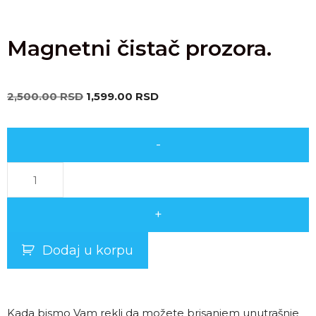
Magnetni čistač prozora.
2,500.00
RSD
1,599.00
RSD
-
+
Dodaj u korpu
Kada bismo Vam rekli da možete brisanjem unutrašnje