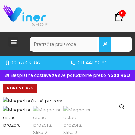
0
🔎
061 673 31 86
011 441 96 86
🚛 Besplatna dostava za sve porudžbine preko
4500 RSD
POPUST 36%