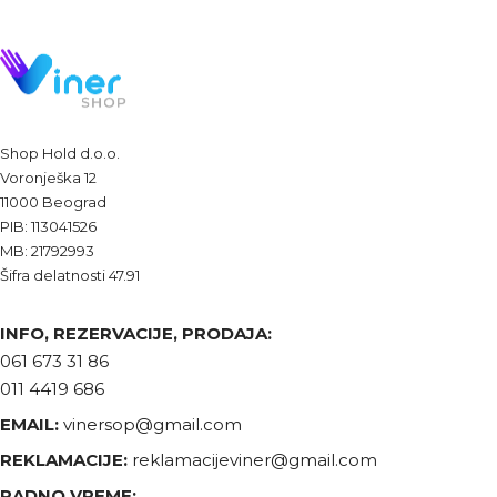
Shop Hold d.o.o.
Voronješka 12
11000 Beograd
PIB: 113041526
MB: 21792993
Šifra delatnosti 47.91
INFO, REZERVACIJE, PRODAJA:
061 673 31 86
011 4419 686
EMAIL:
vinersop@gmail.com
REKLAMACIJE:
reklamacijeviner@gmail.com
RADNO VREME: