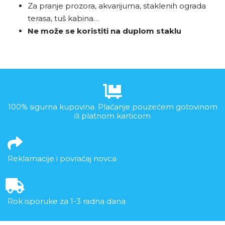
Za pranje prozora, akvarijuma, staklenih ograda
terasa, tuš kabina…
Ne može se koristiti na duplom staklu
100% sigurna kupovina. Plaćanje pouzećem gotovinom
ili platnom karticom
Reklamacije i povraćaj novca
Rok isporuke za 1-3 radna dana