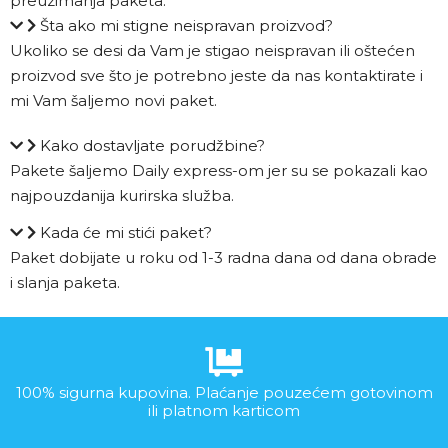
preuzimanja paketa.
Šta ako mi stigne neispravan proizvod?
Ukoliko se desi da Vam je stigao neispravan ili oštećen
proizvod sve što je potrebno jeste da nas kontaktirate i
mi Vam šaljemo novi paket.
Kako dostavljate porudžbine?
Pakete šaljemo Daily express-om jer su se pokazali kao
najpouzdanija kurirska služba.
Kada će mi stići paket?
Paket dobijate u roku od 1-3 radna dana od dana obrade
i slanja paketa.
100% sigurna kupovina. Plaćanje pouzećem gotovinom
ili platnom karticom