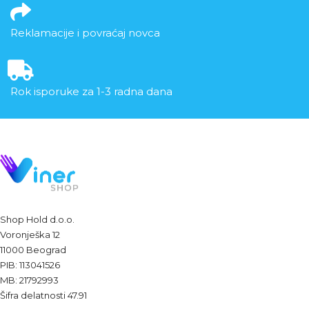
Reklamacije i povraćaj novca
Rok isporuke za 1-3 radna dana
Shop Hold d.o.o.
Voronješka 12
11000 Beograd
PIB: 113041526
MB: 21792993
Šifra delatnosti 47.91