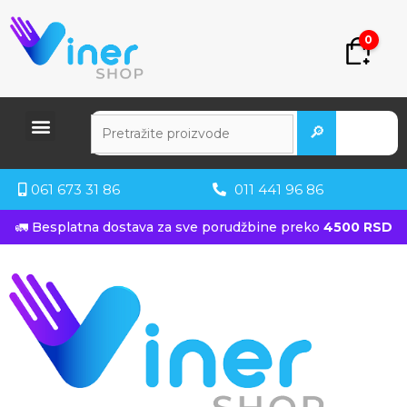
0
🔎
061 673 31 86
011 441 96 86
🚛 Besplatna dostava za sve porudžbine preko
4500 RSD