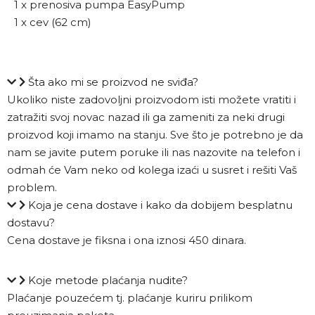
1 x prenosiva pumpa EasyPump
1 x cev (62 cm)
Šta ako mi se proizvod ne sviđa?
Ukoliko niste zadovoljni proizvodom isti možete vratiti i
zatražiti svoj novac nazad ili ga zameniti za neki drugi
proizvod koji imamo na stanju. Sve što je potrebno je da
nam se javite putem poruke ili nas nazovite na telefon i
odmah će Vam neko od kolega izaći u susret i rešiti Vaš
problem.
Koja je cena dostave i kako da dobijem besplatnu
dostavu?
Cena dostave je fiksna i ona iznosi 450 dinara.
Koje metode plaćanja nudite?
Plaćanje pouzećem tj. plaćanje kuriru prilikom