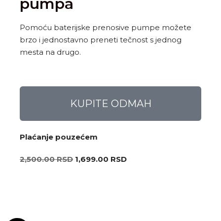
pumpa
Pomoću baterijske prenosive pumpe možete
brzo i jednostavno preneti tečnost s jednog
mesta na drugo.
KUPITE ODMAH
Plaćanje pouzećem
2,500.00
RSD
1,699.00
RSD