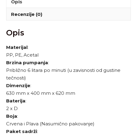
Opis
Recenzije (0)
Opis
Materijal
:
PP, PE, Acetal
Brzina pumpanja
:
Približno 6 litara po minuti (u zavisnosti od gustine
tečnosti)
Dimenzije
:
630 mm x 400 mm x 620 mm
Baterija
:
2 x D
Boja
:
Crvena i Plava (Nasumično pakovanje)
Paket sadrži
: