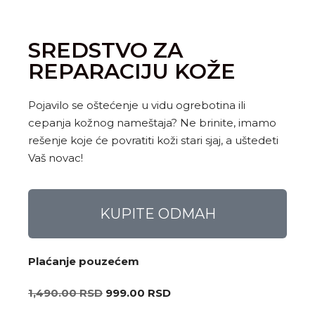
SREDSTVO ZA
REPARACIJU KOŽE
Pojavilo se oštećenje u vidu ogrebotina ili
cepanja kožnog nameštaja? Ne brinite, imamo
rešenje koje će povratiti koži stari sjaj, a uštedeti
Vaš novac!
KUPITE ODMAH
Plaćanje pouzećem
1,490.00
RSD
999.00
RSD