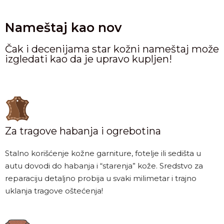
Nameštaj kao nov
Čak i decenijama star kožni nameštaj može
izgledati kao da je upravo kupljen!
Za tragove habanja i ogrebotina
Stalno korišćenje kožne garniture, fotelje ili sedišta u
autu dovodi do habanja i “starenja” kože. Sredstvo za
reparaciju detaljno probija u svaki milimetar i trajno
uklanja tragove oštećenja!