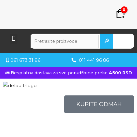
0
🔎
061 673 31 86
011 441 96 86
🚛 Besplatna dostava za sve porudžbine preko
4500 RSD
KUPITE ODMAH