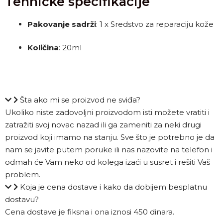
Tehničke specifikacije
Pakovanje sadrži
: 1 x Sredstvo za reparaciju kože
Količina
: 20ml
Šta ako mi se proizvod ne sviđa?
Ukoliko niste zadovoljni proizvodom isti možete vratiti i
zatražiti svoj novac nazad ili ga zameniti za neki drugi
proizvod koji imamo na stanju. Sve što je potrebno je da
nam se javite putem poruke ili nas nazovite na telefon i
odmah će Vam neko od kolega izaći u susret i rešiti Vaš
problem.
Koja je cena dostave i kako da dobijem besplatnu
dostavu?
Cena dostave je fiksna i ona iznosi 450 dinara.