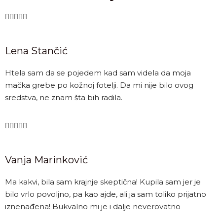





Lena Stančić
Htela sam da se pojedem kad sam videla da moja
mačka grebe po kožnoj fotelji. Da mi nije bilo ovog
sredstva, ne znam šta bih radila.





Vanja Marinković
Ma kakvi, bila sam krajnje skeptična! Kupila sam jer je
bilo vrlo povoljno, pa kao ajde, ali ja sam toliko prijatno
iznenađena! Bukvalno mi je i dalje neverovatno