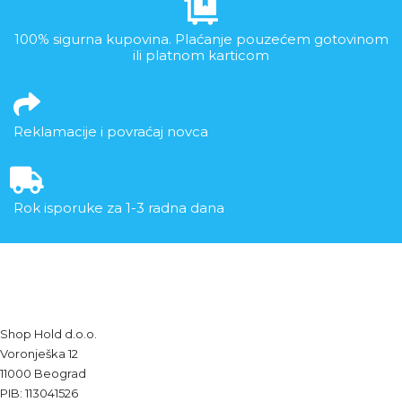
100% sigurna kupovina. Plaćanje pouzećem gotovinom
ili platnom karticom
Reklamacije i povraćaj novca
Rok isporuke za 1-3 radna dana
Shop Hold d.o.o.
Voronješka 12
11000 Beograd
PIB: 113041526