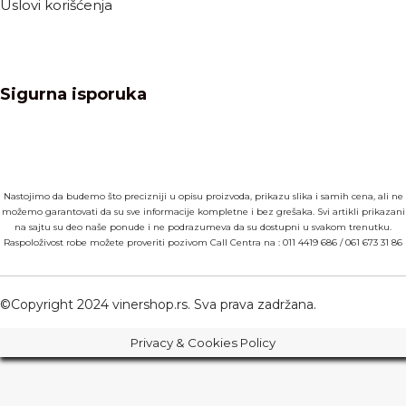
Uslovi korišćenja
Sigurna isporuka
Nastojimo da budemo što precizniji u opisu proizvoda, prikazu slika i samih cena, ali ne
možemo garantovati da su sve informacije kompletne i bez grešaka. Svi artikli prikazani
na sajtu su deo naše ponude i ne podrazumeva da su dostupni u svakom trenutku.
Raspoloživost robe možete proveriti pozivom Call Centra na :
011 4419 686
/
061 673 31 86
©Copyright 2024 vinershop.rs. Sva prava zadržana.
Privacy & Cookies Policy