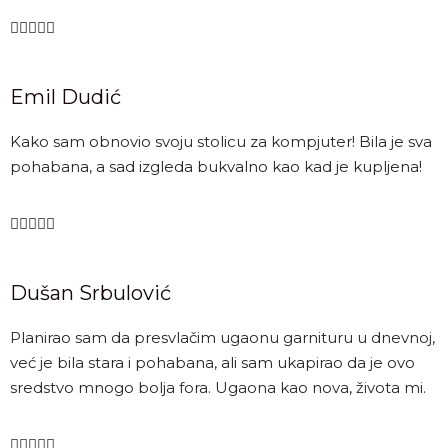





Emil Dudić
Kako sam obnovio svoju stolicu za kompjuter! Bila je sva
pohabana, a sad izgleda bukvalno kao kad je kupljena!





Dušan Srbulović
Planirao sam da presvlačim ugaonu garnituru u dnevnoj,
već je bila stara i pohabana, ali sam ukapirao da je ovo
sredstvo mnogo bolja fora. Ugaona kao nova, života mi.




