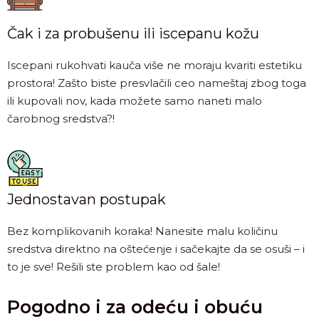
Čak i za probušenu ili iscepanu kožu
Iscepani rukohvati kauča više ne moraju kvariti estetiku
prostora! Zašto biste presvlačili ceo nameštaj zbog toga
ili kupovali nov, kada možete samo naneti malo
čarobnog sredstva?!
Jednostavan postupak
Bez komplikovanih koraka! Nanesite malu količinu
sredstva direktno na oštećenje i sačekajte da se osuši – i
to je sve! Rešili ste problem kao od šale!
Pogodno i za odeću i obuću