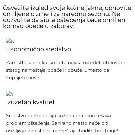
Osvežite izgled svoje kožne jakne, obnovite
omiljene čizme i za narednu sezonu. Ne
dozvolite da sitna oštećenja bace omiljen
komad odeće u zaborav!
Ekonomično sredstvo
Zamislite samo koliko ćete novca uštedeti obnovom
starog nameštaja, odeće ili obuće, umesto da
kupujete novo!
Izuzetan kvalitet
Sredstvo za reparaciju kože dugoročno rešava
problem oštećenja! Sanirano mesto neće biti
osetljivije od ostatka nameštaja, budite bez brige!