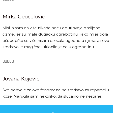
Mirka Geočelović
Mislila sam da više nikada neću obuti svoje omiljene
čizme, jer su imale dugačku ogrebotinu i jako mi je bola
oči, uopšte se više nisam osećala ugodno u njima, ali ovo
sredstvo je magično, uklonilo je celu ogrebotinu!





Jovana Kojević
Sve pohvale za ovo fenomenalno sredstvo za reparaciju
kože! Naručila sam nekoliko, da slučajno ne nestane.