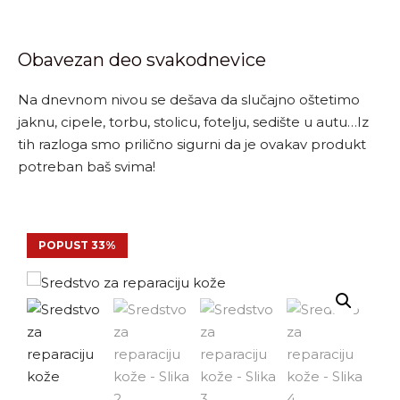
Obavezan deo svakodnevice
Na dnevnom nivou se dešava da slučajno oštetimo
jaknu, cipele, torbu, stolicu, fotelju, sedište u autu…Iz
tih razloga smo prilično sigurni da je ovakav produkt
potreban baš svima!
POPUST 33%