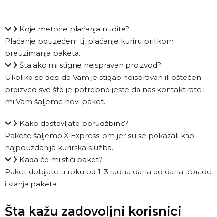
Koje metode plaćanja nudite?
Plaćanje pouzećem tj. plaćanje kuriru prilikom
preuzimanja paketa.
Šta ako mi stigne neispravan proizvod?
Ukoliko se desi da Vam je stigao neispravan ili oštećen
proizvod sve što je potrebno jeste da nas kontaktirate i
mi Vam šaljemo novi paket.
Kako dostavljate porudžbine?
Pakete šaljemo X Express-om jer su se pokazali kao
najpouzdanija kurirska služba.
Kada će mi stići paket?
Paket dobijate u roku od 1-3 radna dana od dana obrade
i slanja paketa.
Šta kažu zadovoljni korisnici