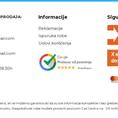
, PRODAJA:
Informacije
Sigu
Reklamacije
Isporuka robe
il.com
Uslovi korišćenja
ail.com
18:30h
h
ena, ali ne možemo garantovati da su sve informacije kompletne i bez grešaka. 
nutku. Raspoloživost robe možete proveriti pozivom Call Centra na :
011 441