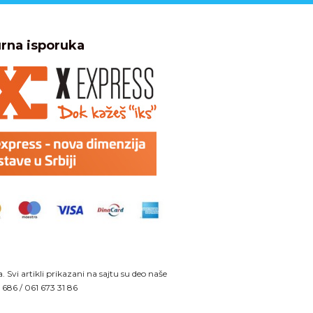
rna isporuka
Svi artikli prikazani na sajtu su deo naše
9 686
/
061 673 31 86