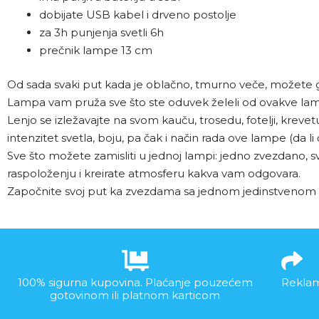
dobijate USB kabel i drveno postolje
za 3h punjenja svetli 6h
prečnik lampe 13 cm
Od sada svaki put kada je oblačno, tmurno veče, možete gle
Lampa vam pruža sve što ste oduvek želeli od ovakve la
Lenjo se izležavajte na svom kauču, trosedu, fotelji, krev
intenzitet svetla, boju, pa čak i način rada ove lampe (da li
Sve što možete zamisliti u jednoj lampi: jedno zvezdano, 
raspoloženju i kreirate atmosferu kakva vam odgovara.
Započnite svoj put ka zvezdama sa jednom jedinstveno
100% sigurna kupovina. Plaćanje pouzećem
Reklam
gotovinom ili platnom karticom