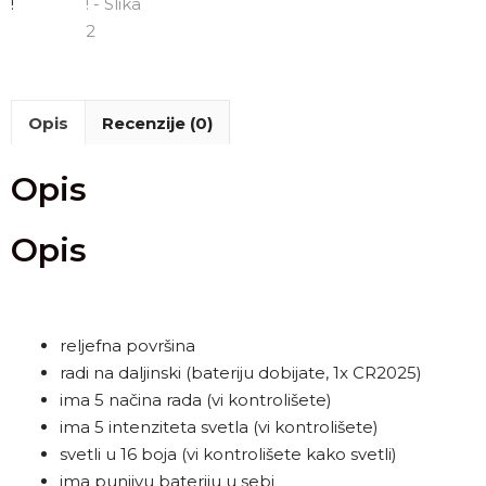
Opis
Recenzije (0)
Opis
Opis
reljefna površina
radi na daljinski (bateriju dobijate, 1x CR2025)
ima 5 načina rada (vi kontrolišete)
ima 5 intenziteta svetla (vi kontrolišete)
svetli u 16 boja (vi kontrolišete kako svetli)
ima punjivu bateriju u sebi