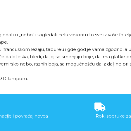
dati u „nebo“ i sagledati celu vasionu i to sve iz vaše fote
mpe.
etu, francuskom ležaju, tabureu i gde god je vama zgodno, a
 će da bljeska, bledi, da joj se smenjuju boje, da ima glatke pr
svemirsko nebo, raznih boja, sa mogućnošću da iz daljine pr
m 3D lampom.
acije i povraćaj novca
Rok isporuke za