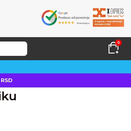
0
 RSD
iku