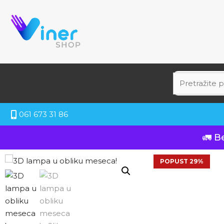
061 673 31 86
🚛 B
POPUST 29%