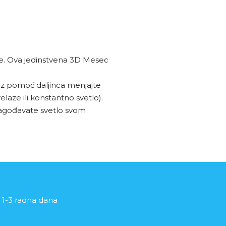
lje. Ova jedinstvena 3D Mesec
 uz pomoć daljinca menjajte
elaze ili konstantno svetlo).
ilagođavate svetlo svom
 1-3 radna dana