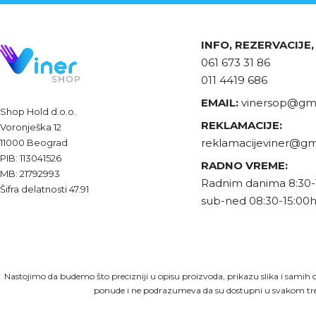
INFO, REZERVACIJE
061 673 31 86
011 4419 686
EMAIL:
vinersop@gma
Shop Hold d.o.o.
REKLAMACIJE:
Voronješka 12
reklamacijeviner@gm
11000 Beograd
PIB: 113041526
RADNO VREME:
MB: 21792993
Radnim danima 8:30-
Šifra delatnosti 47.91
sub-ned 08:30-15:00
Nastojimo da budemo što precizniji u opisu proizvoda, prikazu slika i samih c
ponude i ne podrazumeva da su dostupni u svakom tre