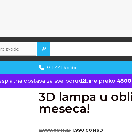
🔎
011 441 96 86
esplatna dostava za sve porudžbine preko
4500
3D lampa u obl
meseca!
2,790.00
RSD
1,990.00
RSD