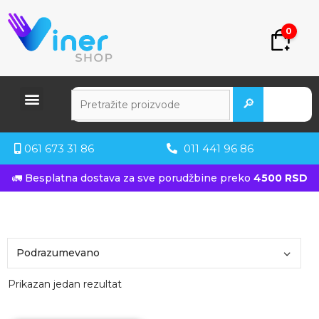
0
🔎
061 673 31 86
011 441 96 86
🚛 Besplatna dostava za sve porudžbine preko
4500 RSD
Prikazan jedan rezultat