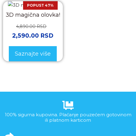
POPUST 47%
3D magična olovka!
4,890.00
RSD
2,590.00
RSD
Saznajte više
100% sigurna kupovina. Plaćanje pouzećem gotovinom
ili platnom karticom