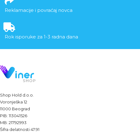
Reklamacije i povraćaj novca
Rok isporuke za 1-3 radna dana
Shop Hold d.o.o.
Voronješka 12
11000 Beograd
PIB: 113041526
MB: 21792993
Šifra delatnosti 47.91