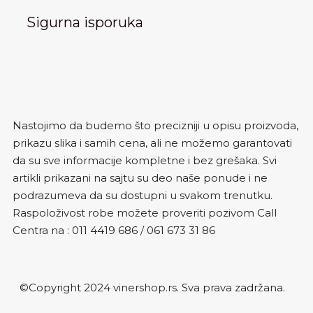
Sigurna isporuka
Nastojimo da budemo što precizniji u opisu proizvoda,
prikazu slika i samih cena, ali ne možemo garantovati
da su sve informacije kompletne i bez grešaka. Svi
artikli prikazani na sajtu su deo naše ponude i ne
podrazumeva da su dostupni u svakom trenutku.
Raspoloživost robe možete proveriti pozivom Call
Centra na :
011 4419 686
/
061 673 31 86
©Copyright 2024 vinershop.rs. Sva prava zadržana.