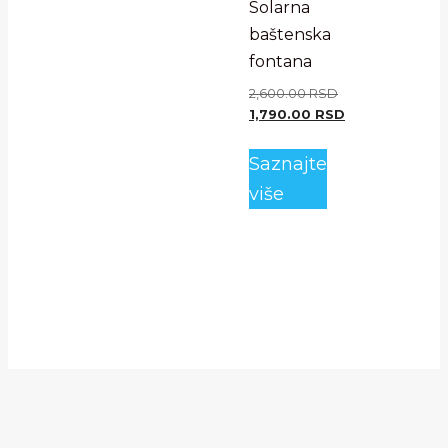
Solarna
baštenska
fontana
2,600.00
RSD
1,790.00
RSD
Saznajte
više