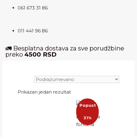
061 673 31 86
011 441 96 86
🚛 Besplatna dostava za sve porudžbine
preko
4500 RSD
Prikazan jedan rezultat
Popust
31%