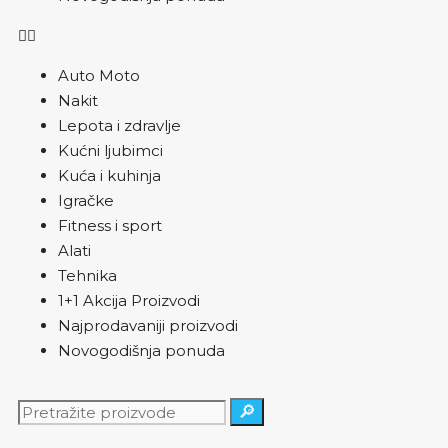
Auto Moto
Nakit
Lepota i zdravlje
Kućni ljubimci
Kuća i kuhinja
Igračke
Fitness i sport
Alati
Tehnika
1+1 Akcija Proizvodi
Najprodavaniji proizvodi
Novogodišnja ponuda
🔎