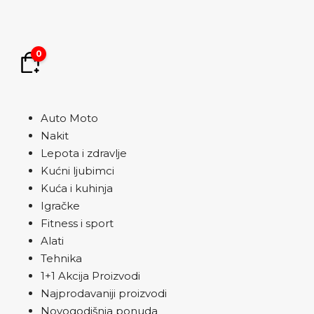
0
Auto Moto
Nakit
Lepota i zdravlje
Kućni ljubimci
Kuća i kuhinja
Igračke
Fitness i sport
Alati
Tehnika
1+1 Akcija Proizvodi
Najprodavaniji proizvodi
Novogodišnja ponuda