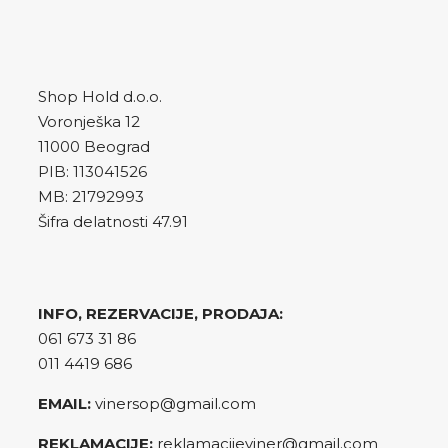
Shop Hold d.o.o.
Voronješka 12
11000 Beograd
PIB: 113041526
MB: 21792993
Šifra delatnosti 47.91
INFO, REZERVACIJE, PRODAJA:
061 673 31 86
011 4419 686
EMAIL:
vinersop@gmail.com
REKLAMACIJE:
reklamacijeviner@gmail.com