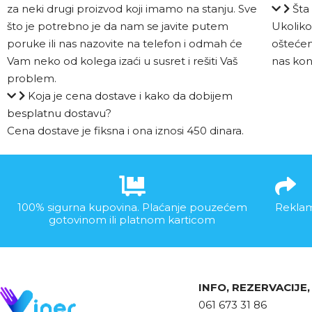
za neki drugi proizvod koji imamo na stanju. Sve
Šta
što je potrebno je da nam se javite putem
Ukoliko 
poruke ili nas nazovite na telefon i odmah će
oštećen
Vam neko od kolega izaći u susret i rešiti Vaš
nas kon
problem.
Koja je cena dostave i kako da dobijem
besplatnu dostavu?
Cena dostave je fiksna i ona iznosi 450 dinara.
100% sigurna kupovina. Plaćanje pouzećem
Reklam
gotovinom ili platnom karticom
INFO, REZERVACIJE
061 673 31 86