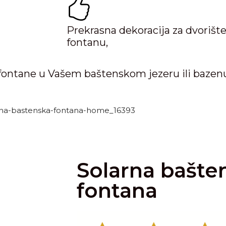
Prekrasna dekoracija za dvorište,
fontanu,
 fontane u Vašem baštenskom jezeru ili bazen
Solarna bašte
fontana