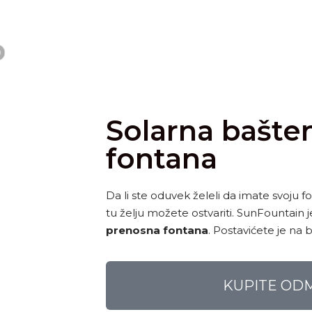
Solarna bašte
fontana
Da li ste oduvek želeli da imate svoju 
tu želju možete ostvariti. SunFountain 
prenosna fontana
. Postavićete je na 
KUPITE OD