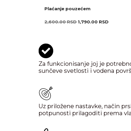
Plaćanje pouzećem
2,600.00
RSD
1,790.00
RSD
Za funkcionisanje joj je potreb
sunčeve svetlosti i vodena površ
Uz priložene nastavke, način prs
potpunosti prilagoditi prema vl