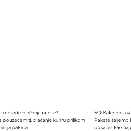
e metode plaćanja nudite?
Kako dostav
e pouzećem tj. plaćanje kuriru prilikom
Pakete šaljemo D
anja paketa.
pokazali kao naj