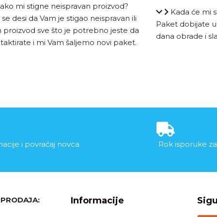
 ako mi stigne neispravan proizvod?
Kada će mi s
se desi da Vam je stigao neispravan ili
Paket dobijate u
 proizvod sve što je potrebno jeste da
dana obrade i sl
taktirate i mi Vam šaljemo novi paket.
acije i povraćaj novca
Rok isporuke za
, PRODAJA:
Informacije
Sigu