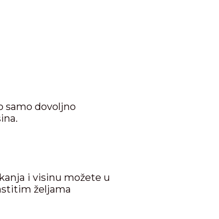
no samo dovoljno
ina.
kanja i visinu možete u
astitim željama