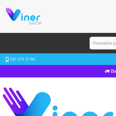
061 673 31 86
🚛 B