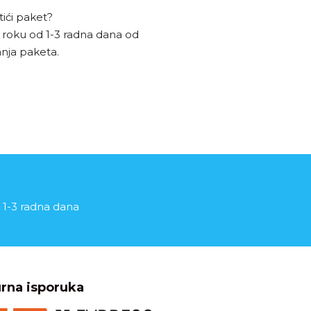
tići paket?
 roku od 1-3 radna dana od
anja paketa.
 1-3 radna dana
rna isporuka