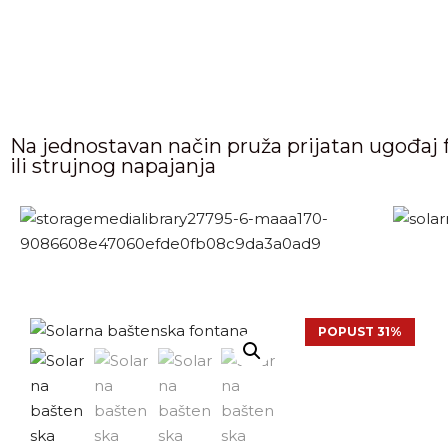
Na jednostavan način pruža prijatan ugođaj
ili strujnog napajanja
POPUST 31%