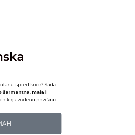
nska
fontanu ispred kuće? Sada
je
šarmantna, mala i
bilo koju vodenu površinu.
MAH