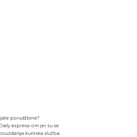
ljate porudžbine?
aily express-om jer su se
pouzdanija kurirska služba.