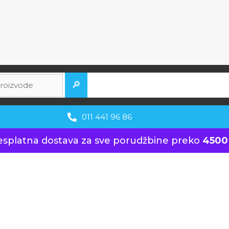
🔎
011 441 96 86
esplatna dostava za sve porudžbine preko
4500