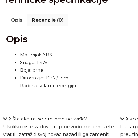
Opis
Recenzije (0)
Opis
Materijal: ABS
Snaga: 1,4W
Boja: crna
Dimenzije: 16×2,5 cm
Radi na solarnu energiju
Šta ako mi se proizvod ne sviđa?
Koj
Ukoliko niste zadovoljni proizvodom isti možete
Plaćanj
vratiti i zatražiti svoj novac nazad ili ga zameniti
preuzim