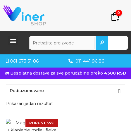
0
🔎
061 673 31 86
011 441 96 86
🚛 Besplatna dostava za sve porudžbine preko
4500 RSD
Prikazan jedan rezultat
POPUST 35%