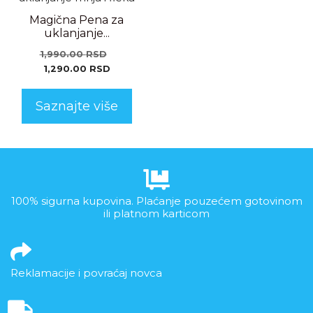
Magična Pena za
uklanjanje...
1,990.00
RSD
1,290.00
RSD
Saznajte više
100% sigurna kupovina. Plaćanje pouzećem gotovinom
ili platnom karticom
Reklamacije i povraćaj novca