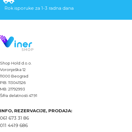
Rok isporuke za 1-3 radna dana
Shop Hold d.o.o.
Voronješka 12
11000 Beograd
PIB: 113041526
MB: 21792993
Šifra delatnosti 47.91
INFO, REZERVACIJE, PRODAJA:
061 673 31 86
011 4419 686