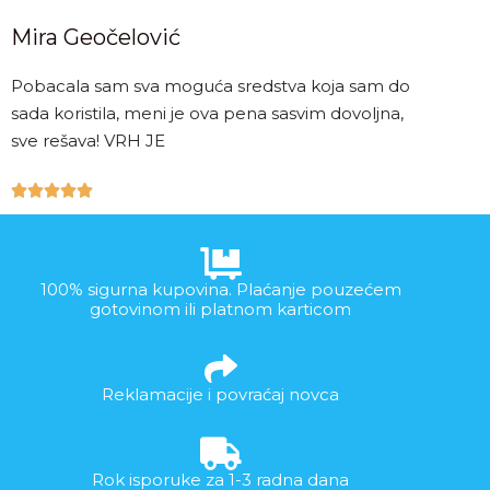
Mira Geočelović
Pobacala sam sva moguća sredstva koja sam do
sada koristila, meni je ova pena sasvim dovoljna,
sve rešava! VRH JE





100% sigurna kupovina. Plaćanje pouzećem
gotovinom ili platnom karticom
Reklamacije i povraćaj novca
Rok isporuke za 1-3 radna dana