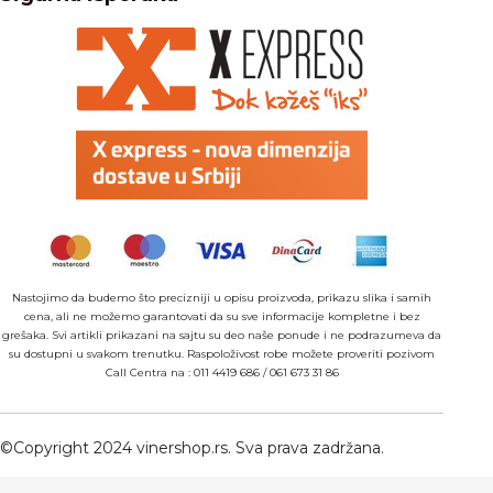
Nastojimo da budemo što precizniji u opisu proizvoda, prikazu slika i samih
cena, ali ne možemo garantovati da su sve informacije kompletne i bez
grešaka. Svi artikli prikazani na sajtu su deo naše ponude i ne podrazumeva da
su dostupni u svakom trenutku. Raspoloživost robe možete proveriti pozivom
Call Centra na :
011 4419 686
/
061 673 31 86
©Copyright 2024 vinershop.rs. Sva prava zadržana.