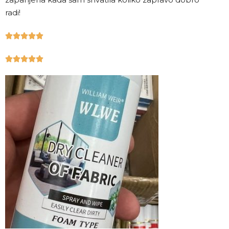
radi!









