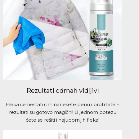
Rezultati odmah vidljivi
Fleka će nestati čim nanesete penu i protrljate –
rezultati su gotovo magični! U jednom potezu
ćete se rešiti i najupornijih fleka!