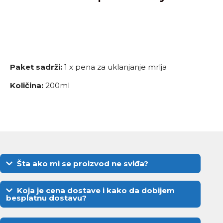
Paket sadrži:
1 x pena za uklanjanje mrlja
Količina:
200ml
Šta ako mi se proizvod ne sviđa?
Koja je cena dostave i kako da dobijem
besplatnu dostavu?