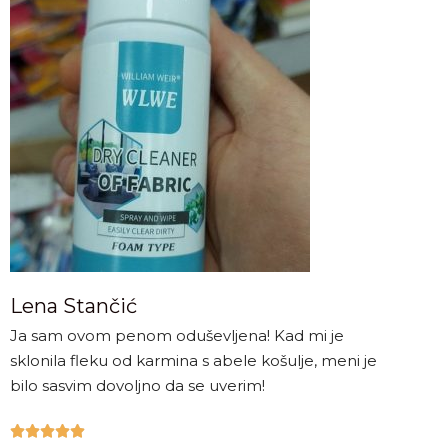
Lena Stančić
Ja sam ovom penom oduševljena! Kad mi je
sklonila fleku od karmina s abele košulje, meni je
bilo sasvim dovoljno da se uverim!




