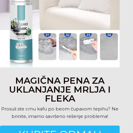
MAGIČNA PENA ZA
UKLANJANJE MRLJA I
FLEKA
Prosuli ste crnu kafu po beom čupavom tepihu? Ne
brinite, imamo savršeno rešenje problema!