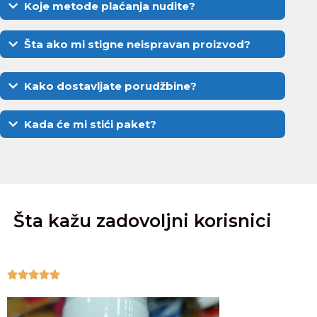
Koje metode plaćanja nudite?
Šta ako mi stigne neispravan proizvod?
Kako dostavljate porudžbine?
Kada će mi stići paket?
Šta kažu zadovoljni korisnici




