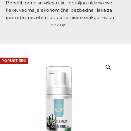
Benefiti pene su višestruki – detaljno uklanja sve
fleke, veoma je ekonomična, bezbedna i laka za
upotrebu, nećete moći da zamislite svakodnevicu
bez nje!
POPUST 35%