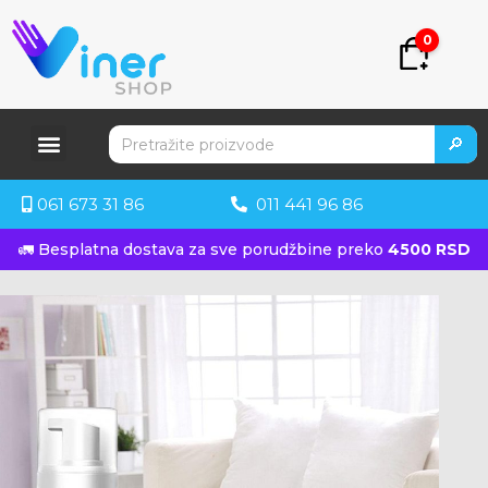
0
🔎
061 673 31 86
011 441 96 86
🚛 Besplatna dostava za sve porudžbine preko
4500 RSD
KUPITE ODMAH