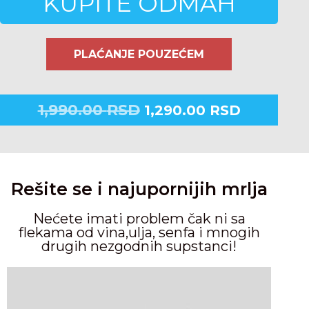
KUPITE ODMAH
PLAĆANJE POUZEĆEM
1,990.00
RSD
1,290.00
RSD
Rešite se i najupornijih mrlja
Nećete imati problem čak ni sa
flekama od vina,ulja, senfa i mnogih
drugih nezgodnih supstanci!