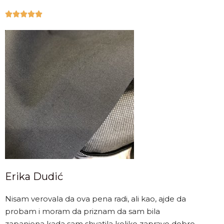





Erika Dudić
Nisam verovala da ova pena radi, ali kao, ajde da
probam i moram da priznam da sam bila
zapanjena kada sam shvatila koliko zapravo dobro