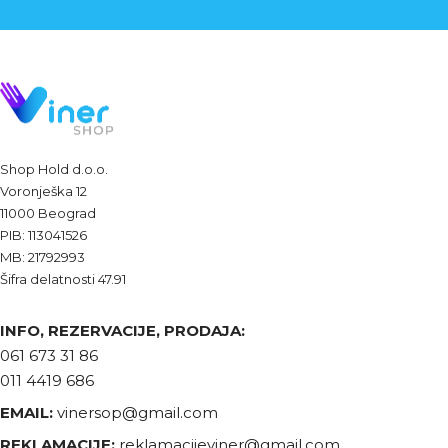
Shop Hold d.o.o.
Voronješka 12
11000 Beograd
PIB: 113041526
MB: 21792993
Šifra delatnosti 47.91
INFO, REZERVACIJE, PRODAJA:
061 673 31 86
011 4419 686
EMAIL:
vinersop@gmail.com
REKLAMACIJE:
reklamacijeviner@gmail.com