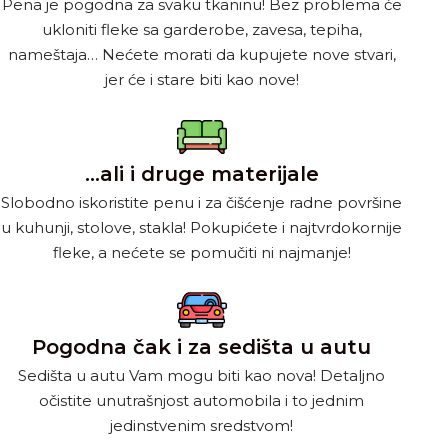
Pena je pogodna za svaku tkaninu! Bez problema će
ukloniti fleke sa garderobe, zavesa, tepiha,
nameštaja… Nećete morati da kupujete nove stvari,
jer će i stare biti kao nove!
…ali i druge materijale
Slobodno iskoristite penu i za čišćenje radne površine
u kuhunji, stolove, stakla! Pokupićete i najtvrdokornije
fleke, a nećete se pomučiti ni najmanje!
Pogodna čak i za sedišta u autu
Sedišta u autu Vam mogu biti kao nova! Detaljno
očistite unutrašnjost automobila i to jednim
jedinstvenim sredstvom!