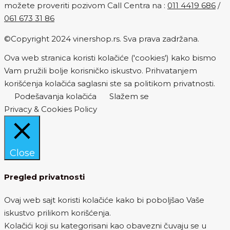
možete proveriti pozivom Call Centra na :
011 4419 686
/
061 673 31 86
©Copyright 2024 vinershop.rs. Sva prava zadržana.
Ova web stranica koristi kolačiće ('cookies') kako bismo
Vam pružili bolje korisničko iskustvo. Prihvatanjem
korišćenja kolačića saglasni ste sa politikom privatnosti.
Podešavanja kolačića
Slažem se
Privacy & Cookies Policy
Close
Pregled privatnosti
Ovaj web sajt koristi kolačiće kako bi poboljšao Vaše
iskustvo prilikom korišćenja.
Kolačići koji su kategorisani kao obavezni čuvaju se u