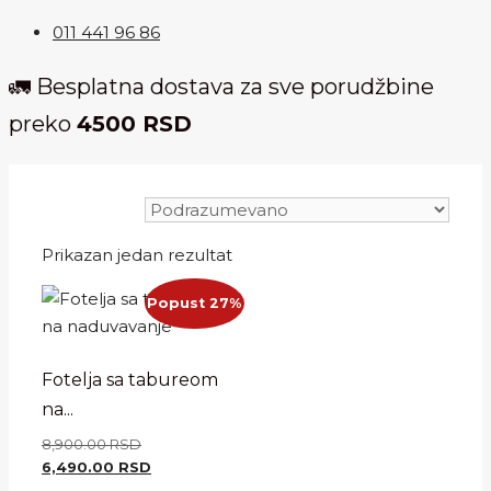
011 441 96 86
🚛 Besplatna dostava za sve porudžbine
preko
4500 RSD
Prikazan jedan rezultat
Popust 27%
Fotelja sa tabureom
na...
Originalna
8,900.00
RSD
cena
Trenutna
6,490.00
RSD
je
cena