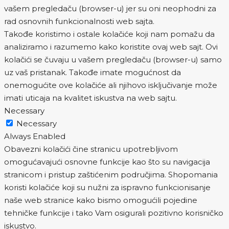
vašem pregledaču (browser-u) jer su oni neophodni za
rad osnovnih funkcionalnosti web sajta.
Takođe koristimo i ostale kolačiće koji nam pomažu da
analiziramo i razumemo kako koristite ovaj web sajt. Ovi
kolačići se čuvaju u vašem pregledaču (browser-u) samo
uz vaš pristanak. Takođe imate mogućnost da
onemogućite ove kolačiće ali njihovo isključivanje može
imati uticaja na kvalitet iskustva na web sajtu.
Necessary
Necessary
Always Enabled
Obavezni kolačići čine stranicu upotrebljivom
omogućavajući osnovne funkcije kao što su navigacija
stranicom i pristup zaštićenim područjima. Shopomania
koristi kolačiće koji su nužni za ispravno funkcionisanje
naše web stranice kako bismo omogućili pojedine
tehničke funkcije i tako Vam osigurali pozitivno korisničko
iskustvo.