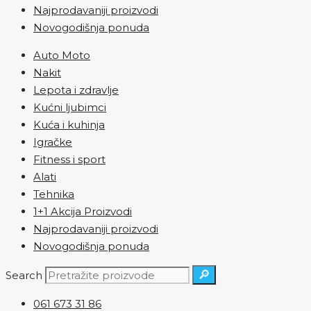
Najprodavaniji proizvodi
Novogodišnja ponuda
Auto Moto
Nakit
Lepota i zdravlje
Kućni ljubimci
Kuća i kuhinja
Igračke
Fitness i sport
Alati
Tehnika
1+1 Akcija Proizvodi
Najprodavaniji proizvodi
Novogodišnja ponuda
🔎
Search
061 673 31 86