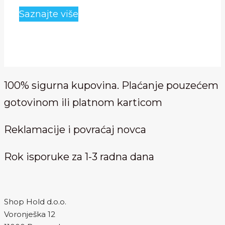
bila:
je:
Saznajte više
8,900.00 RSD.
6,490.00 RSD.
100% sigurna kupovina. Plaćanje pouzećem
gotovinom ili platnom karticom
Reklamacije i povraćaj novca
Rok isporuke za 1-3 radna dana
Shop Hold d.o.o.
Voronješka 12