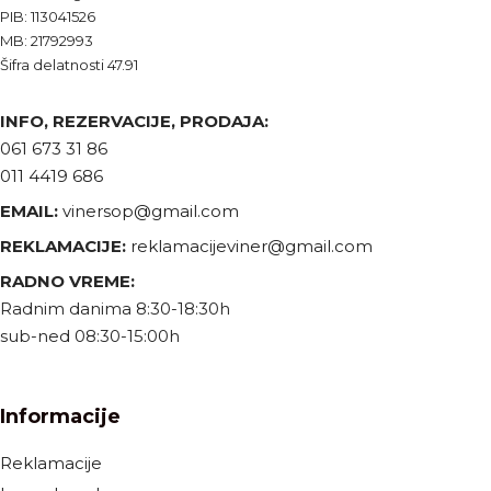
PIB: 113041526
MB: 21792993
Šifra delatnosti 47.91
INFO, REZERVACIJE, PRODAJA:
061 673 31 86
011 4419 686
EMAIL:
vinersop@gmail.com
REKLAMACIJE:
reklamacijeviner@gmail.com
RADNO VREME:
Radnim danima 8:30-18:30h
sub-ned 08:30-15:00h
Informacije
Reklamacije