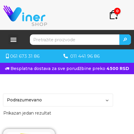
0
🔎
061 673 31 86
011 441 96 86
🚛 Besplatna dostava za sve porudžbine preko
4500 RSD
Prikazan jedan rezultat