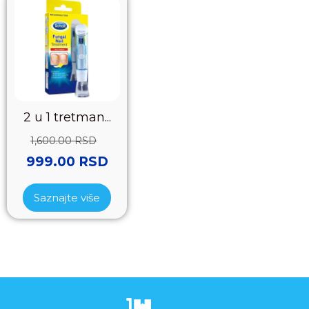
2 u 1 tretman...
1,600.00
RSD
999.00
RSD
Saznajte više