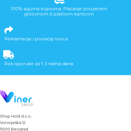
100% sigurna kupovina. Plaćanje pouzećem
gotovinom ili platnom karticom
Reklamacije i povraćaj novca
Rok isporuke za 1-3 radna dana
Shop Hold d.o.o.
Voronješka 12
11000 Beograd