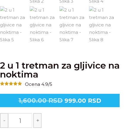
2 u 1 tretman za gljivice na
noktima
Ocena 4.9/5
1,600.00
RSD
999.00
RSD
-
+