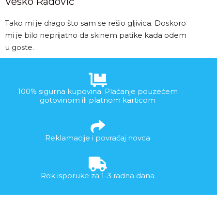
Vesko Radović
Tako mi je drago što sam se rešio gljivica. Doskoro
mi je bilo neprijatno da skinem patike kada odem
u goste.
100% sigurna kupovina. Plaćanje pouzećem
gotovinom ili platnom karticom
Reklamacije i povraćaj novca
Rok isporuke za 1-3 radna dana