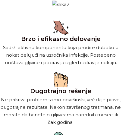
Brzo i efikasno delovanje
Sadrži aktivnu komponentu koja prodire duboko u
nokat delujući na uzročnika infekcije. Postepeno
uništava gljivice i popravlja izgled i zdravlje noktiju.
Dugotrajno rešenje
Ne prikriva problem samo površinski, već daje prave,
dugotrajne rezultate. Nakon završenog tretmana, ne
morate da brinete o giljivicama narednih meseci ili
čak godina.