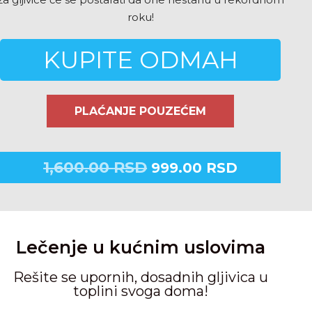
roku!
KUPITE ODMAH
PLAĆANJE POUZEĆEM
1,600.00
RSD
999.00
RSD
Lečenje u kućnim uslovima
Rešite se upornih, dosadnih gljivica u
toplini svoga doma!