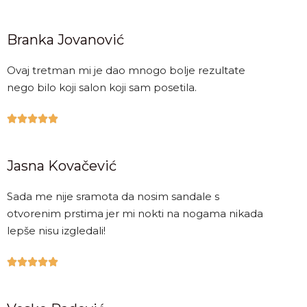
Branka Jovanović
Ovaj tretman mi je dao mnogo bolje rezultate
nego bilo koji salon koji sam posetila.





Jasna Kovačević
Sada me nije sramota da nosim sandale s
otvorenim prstima jer mi nokti na nogama nikada
lepše nisu izgledali!




