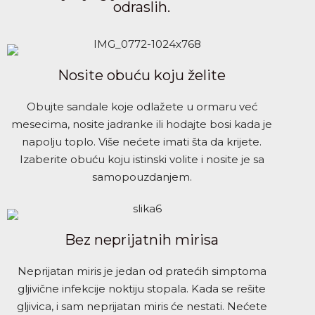
odraslih.
Nosite obuću koju želite
Obujte sandale koje odlažete u ormaru već
mesecima, nosite jadranke ili hodajte bosi kada je
napolju toplo. Više nećete imati šta da krijete.
Izaberite obuću koju istinski volite i nosite je sa
samopouzdanjem.
Bez neprijatnih mirisa
Neprijatan miris je jedan od pratećih simptoma
gljivične infekcije noktiju stopala. Kada se rešite
gljivica, i sam neprijatan miris će nestati. Nećete