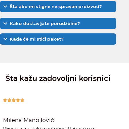
Šta ako mi stigne neispravan proizvod?
Kako dostavljate porudžbine?
Kada će mi stići paket?
Šta kažu zadovoljni korisnici





Milena Manojlović
Gljivice su nestale u potpunosti! Borim se s