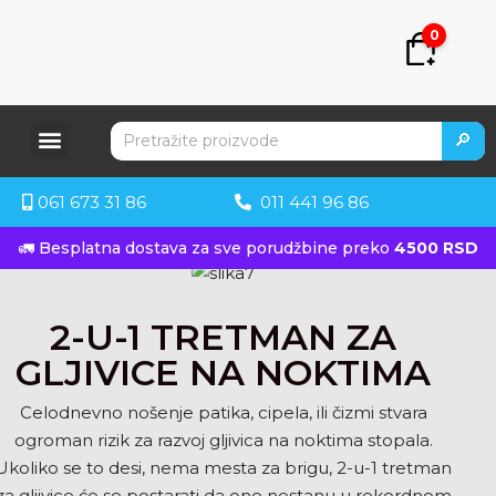
0
🔎
061 673 31 86
011 441 96 86
🚛 Besplatna dostava za sve porudžbine preko
4500 RSD
2-U-1 TRETMAN ZA
GLJIVICE NA NOKTIMA
Celodnevno nošenje patika, cipela, ili čizmi stvara
ogroman rizik za razvoj gljivica na noktima stopala.
Ukoliko se to desi, nema mesta za brigu, 2-u-1 tretman
za gljivice će se postarati da one nestanu u rekordnom