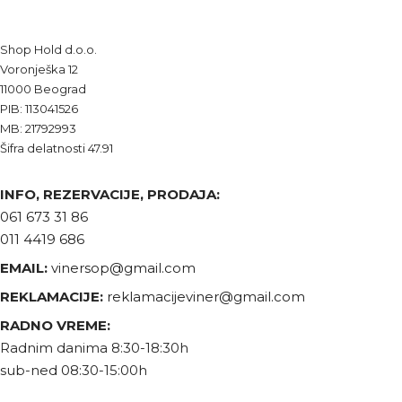
Shop Hold d.o.o.
Voronješka 12
11000 Beograd
PIB: 113041526
MB: 21792993
Šifra delatnosti 47.91
INFO, REZERVACIJE, PRODAJA:
061 673 31 86
011 4419 686
EMAIL:
vinersop@gmail.com
REKLAMACIJE:
reklamacijeviner@gmail.com
RADNO VREME:
Radnim danima 8:30-18:30h
sub-ned 08:30-15:00h