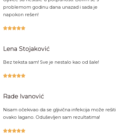
problemom godinu dana unazad i sada je
napokon rešen!





Lena Stojaković
Bez teksta sam! Sve je nestalo kao od šale!





Rade Ivanović
Nisam očekivao da se gljivična infekcija može rešiti
ovako lagano. Oduševljen sam rezultatima!




