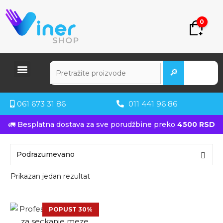
0
🔎
061 673 31 86
011 441 96 86
🚛 Besplatna dostava za sve porudžbine preko
4500 RSD
Prikazan jedan rezultat
POPUST 30%