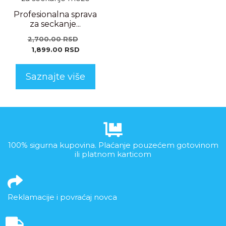
Profesionalna sprava
za seckanje...
2,700.00
RSD
1,899.00
RSD
Saznajte više
100% sigurna kupovina. Plaćanje pouzećem gotovinom
ili platnom karticom
Reklamacije i povraćaj novca