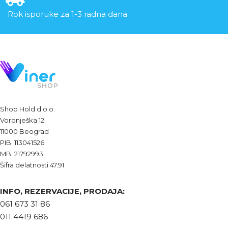
Rok isporuke za 1-3 radna dana
Shop Hold d.o.o.
Voronješka 12
11000 Beograd
PIB: 113041526
MB: 21792993
Šifra delatnosti 47.91
INFO, REZERVACIJE, PRODAJA:
061 673 31 86
011 4419 686