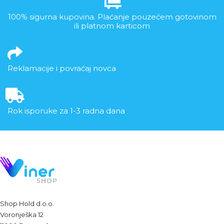
100% sigurna kupovina. Plaćanje pouzećem gotovinom
ili platnom karticom
Reklamacije i povraćaj novca
Rok isporuke za 1-3 radna dana
Shop Hold d.o.o.
Voronješka 12