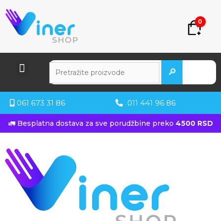
0
🔎
061 673 31 86
011 441 96 86
🚛 Besplatna dostava za sve porudžbine preko
4500 RSD