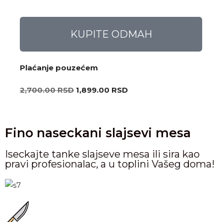
KUPITE ODMAH
Plaćanje pouzećem
2,700.00
RSD
1,899.00
RSD
Fino naseckani slajsevi mesa
Iseckajte tanke slajseve mesa ili sira kao
pravi profesionalac, a u toplini Vašeg doma!