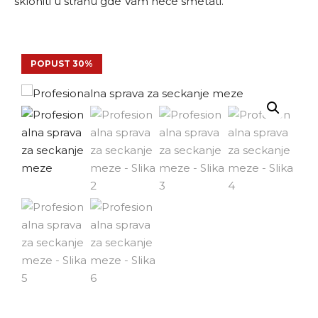
skloniti u stranu gde Vam neće smetati.
POPUST 30%