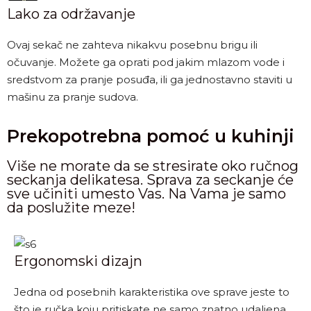
Lako za održavanje
Ovaj sekač ne zahteva nikakvu posebnu brigu ili
očuvanje. Možete ga oprati pod jakim mlazom vode i
sredstvom za pranje posuđa, ili ga jednostavno staviti u
mašinu za pranje sudova.
Prekopotrebna pomoć u kuhinji
Više ne morate da se stresirate oko ručnog
seckanja delikatesa. Sprava za seckanje će
sve učiniti umesto Vas. Na Vama je samo
da poslužite meze!
Ergonomski dizajn
Jedna od posebnih karakteristika ove sprave jeste to
što je ručka koju pritiskate ne samo znatno udaljena