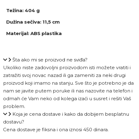
Težina: 404 g
Dužina sečiva: 11,5 cm
Materijal: ABS plastika
Šta ako mi se proizvod ne sviđa?
Ukoliko niste zadovoljni proizvodom isti možete vratiti i
zatražiti svoj novac nazad ili ga zameniti za neki drugi
proizvod koji imamo na stanju. Sve što je potrebno je da
nam se javite putem poruke ili nas nazovite na telefon i
odmah će Vam neko od kolega izaći u susret i rešiti Vaš
problem.
Koja je cena dostave i kako da dobijem besplatnu
dostavu?
Cena dostave je fiksna i ona iznosi 450 dinara.