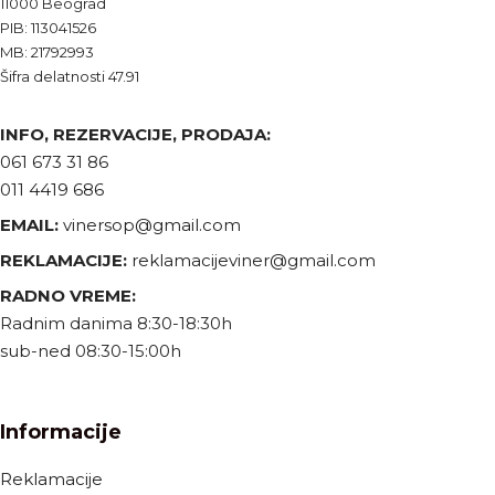
11000 Beograd
PIB: 113041526
MB: 21792993
Šifra delatnosti 47.91
INFO, REZERVACIJE, PRODAJA:
061 673 31 86
011 4419 686
EMAIL:
vinersop@gmail.com
REKLAMACIJE:
reklamacijeviner@gmail.com
RADNO VREME:
Radnim danima 8:30-18:30h
sub-ned 08:30-15:00h
Informacije
Reklamacije