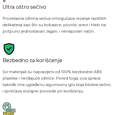
Ultra oštro sečivo
Prvoklasna oštrina sečiva omogućava rezanje različitih
delikatesa kao što su kobasice, povrće, sirevi i hleb na
potpuno jednostavan, lagan, i nenaporan način.
Bezbedno za korišćenje
Svi materijali su napravljeni od 100% bezbedne ABS
plastike i nerđajuće oštrice. Pored toga, ova sprava
takođe ima ugrađenu sigurnosnu iglu koja blokira sečivo
i sprečava slučajne povrede pri korišćenju.