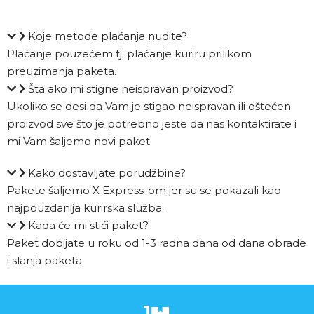
Koje metode plaćanja nudite?
Plaćanje pouzećem tj. plaćanje kuriru prilikom
preuzimanja paketa.
Šta ako mi stigne neispravan proizvod?
Ukoliko se desi da Vam je stigao neispravan ili oštećen
proizvod sve što je potrebno jeste da nas kontaktirate i
mi Vam šaljemo novi paket.
Kako dostavljate porudžbine?
Pakete šaljemo X Express-om jer su se pokazali kao
najpouzdanija kurirska služba.
Kada će mi stići paket?
Paket dobijate u roku od 1-3 radna dana od dana obrade
i slanja paketa.