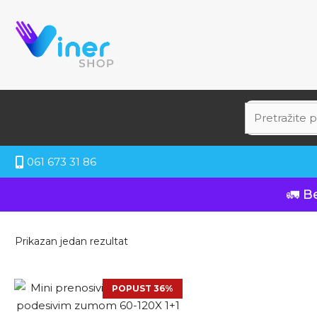
061 673 31 86
🚛 B
Prikazan jedan rezultat
POPUST 36%