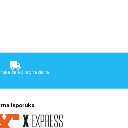
ruke za 1-3 radna dana
rna isporuka