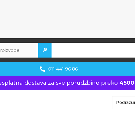
🔎
011 441 96 86
esplatna dostava za sve porudžbine preko
4500