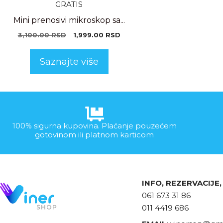
Mini prenosivi mikroskop sa...
3,100.00
RSD
1,999.00
RSD
Saznajte više
100% sigurna kupovina. Plaćanje pouzećem
gotovinom ili platnom karticom
INFO, REZERVACIJE
061 673 31 86
011 4419 686