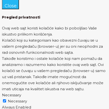
Close
Pregled privatnosti
Ovaj web sajt koristi kolačiće kako bi poboljšao Vaše
iskustvo prilikom korišćenja.
Kolačići koji su kategorisani kao obavezni čuvaju se u
vašem pregledaču (browser-u) jer su oni neophodni za
rad osnovnih funkcionalnosti web sajta.
Takođe koristimo i ostale kolačiće koji nam pomažu da
analiziramo i razumemo kako koristite ovaj web sajt. Ovi
kolačići se čuvaju u vašem pregledaču (browser-u) samo
uz vaš pristanak. Takođe imate mogućnost da
onemogućite ove kolačiće ali njihovo isključivanje može
imati uticaja na kvalitet iskustva na web sajtu.
Necessary
Necessary
Always Enabled