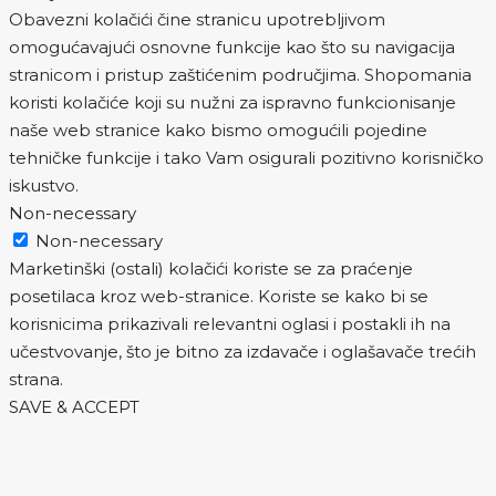
Obavezni kolačići čine stranicu upotrebljivom
omogućavajući osnovne funkcije kao što su navigacija
stranicom i pristup zaštićenim područjima. Shopomania
koristi kolačiće koji su nužni za ispravno funkcionisanje
naše web stranice kako bismo omogućili pojedine
tehničke funkcije i tako Vam osigurali pozitivno korisničko
iskustvo.
Non-necessary
Non-necessary
Marketinški (ostali) kolačići koriste se za praćenje
posetilaca kroz web-stranice. Koriste se kako bi se
korisnicima prikazivali relevantni oglasi i postakli ih na
učestvovanje, što je bitno za izdavače i oglašavače trećih
strana.
SAVE & ACCEPT