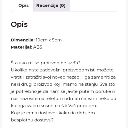
Opis
Recenzije (0)
Opis
Dimenzije:
10cm x 5cm
Materijal:
ABS
Šta ako mi se proizvod ne sviđa?
Ukoliko niste zadovoljni proizvodom isti možete
vratiti i zatražiti svoj novac nazad ili ga zameniti za
neki drugi proizvod koji imamo na stanju. Sve što
je potrebno je da nam se javite putem poruke ili
nas nazovite na telefon i odmah će Vam neko od
kolega izaći u susret i rešiti Vaš problem.
Koja je cena dostave i kako da dobijem
besplatnu dostavu?