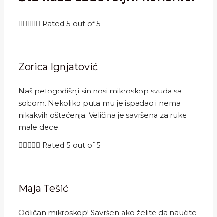





Rated 5 out of 5
Zorica Ignjatović
Naš petogodišnji sin nosi mikroskop svuda sa
sobom. Nekoliko puta mu je ispadao i nema
nikakvih oštećenja. Veličina je savršena za ruke
male dece.





Rated 5 out of 5
Maja Tešić
Odličan mikroskop! Savršen ako želite da naučite