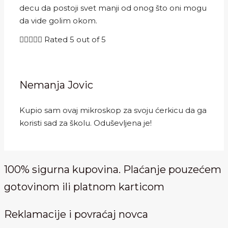
decu da postoji svet manji od onog što oni mogu
da vide golim okom.





Rated 5 out of 5
Nemanja Jovic
Kupio sam ovaj mikroskop za svoju ćerkicu da ga
koristi sad za školu. Oduševljena je!
100% sigurna kupovina. Plaćanje pouzećem
gotovinom ili platnom karticom
Reklamacije i povraćaj novca