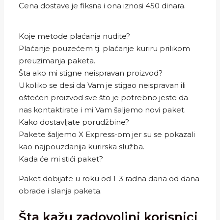
Cena dostave je fiksna i ona iznosi 450 dinara.
Koje metode plaćanja nudite?
Plaćanje pouzećem tj. plaćanje kuriru prilikom
preuzimanja paketa.
Šta ako mi stigne neispravan proizvod?
Ukoliko se desi da Vam je stigao neispravan ili
oštećen proizvod sve što je potrebno jeste da
nas kontaktirate i mi Vam šaljemo novi paket.
Kako dostavljate porudžbine?
Pakete šaljemo X Express-om jer su se pokazali
kao najpouzdanija kurirska služba.
Kada će mi stići paket?
Paket dobijate u roku od 1-3 radna dana od dana
obrade i slanja paketa.
Šta kažu zadovoljni korisnici