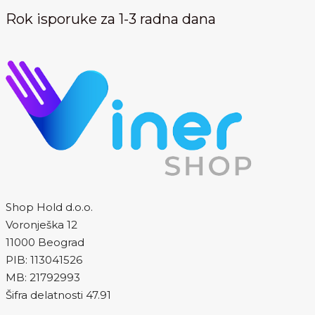
Rok isporuke za 1-3 radna dana
Shop Hold d.o.o.
Voronješka 12
11000 Beograd
PIB: 113041526
MB: 21792993
Šifra delatnosti 47.91