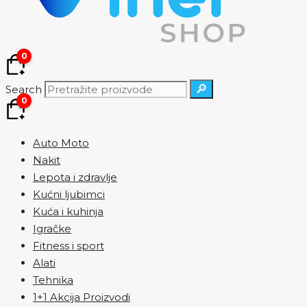
0
🔎
Search
0
Auto Moto
Nakit
Lepota i zdravlje
Kućni ljubimci
Kuća i kuhinja
Igračke
Fitness i sport
Alati
Tehnika
1+1 Akcija Proizvodi