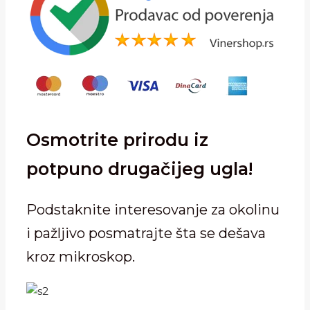
GRATIS
količina
Osmotrite prirodu iz
potpuno drugačijeg ugla!
Podstaknite interesovanje za okolinu
i pažljivo posmatrajte šta se dešava
kroz mikroskop.