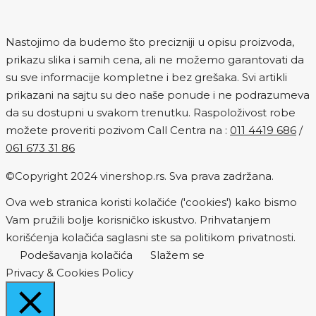
Nastojimo da budemo što precizniji u opisu proizvoda,
prikazu slika i samih cena, ali ne možemo garantovati da
su sve informacije kompletne i bez grešaka. Svi artikli
prikazani na sajtu su deo naše ponude i ne podrazumeva
da su dostupni u svakom trenutku. Raspoloživost robe
možete proveriti pozivom Call Centra na :
011 4419 686
/
061 673 31 86
©Copyright 2024 vinershop.rs. Sva prava zadržana.
Ova web stranica koristi kolačiće ('cookies') kako bismo
Vam pružili bolje korisničko iskustvo. Prihvatanjem
korišćenja kolačića saglasni ste sa politikom privatnosti.
Podešavanja kolačića
Slažem se
Privacy & Cookies Policy