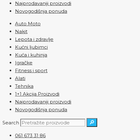
Najprodavaniji proizvodi
Novogodišnja ponuda
Auto Moto
Nakit
Lepota i zdravlje
Kućni ljubimci
Kuća i kuhinja
Igračke
Fitness i sport
Alati
Tehnika
1+1 Akcija Proizvodi
Najprodavaniji proizvodi
Novogodišnja ponuda
🔎
Search
061 673 31 86