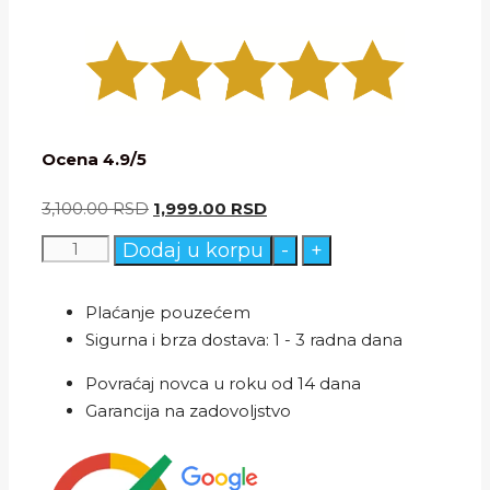
Ocena 4.9/5
Originalna
Trenutna
3,100.00
RSD
1,999.00
RSD
cena
cena
Mini
Dodaj u korpu
-
+
je
je:
prenosivi
bila:
1,999.00 RSD.
mikroskop
Plaćanje pouzećem
3,100.00 RSD.
sa
Sigurna i brza dostava: 1 - 3 radna dana
podesivim
Povraćaj novca u roku od 14 dana
zumom
Garancija na zadovoljstvo
60-
120X
1+1