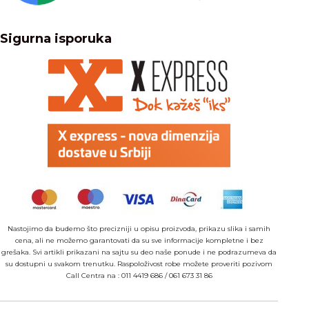
Sigurna isporuka
Nastojimo da budemo što precizniji u opisu proizvoda, prikazu slika i samih
cena, ali ne možemo garantovati da su sve informacije kompletne i bez
grešaka. Svi artikli prikazani na sajtu su deo naše ponude i ne podrazumeva da
su dostupni u svakom trenutku. Raspoloživost robe možete proveriti pozivom
Call Centra na :
011 4419 686
/
061 673 31 86