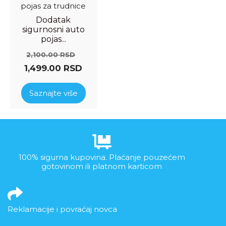
Dodatak
sigurnosni auto
pojas...
2,100.00
RSD
1,499.00
RSD
Saznajte više
100% sigurna kupovina. Plaćanje pouzećem
gotovinom ili platnom karticom
Reklamacije i povraćaj novca