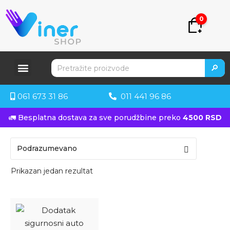
0
🔎
061 673 31 86
011 441 96 86
🚛 Besplatna dostava za sve porudžbine preko
4500 RSD
Prikazan jedan rezultat