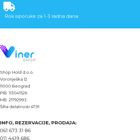
Rok isporuke za 1-3 radna dana
Shop Hold d.o.o.
Voronješka 12
11000 Beograd
PIB: 113041526
MB: 21792993
Šifra delatnosti 47.91
INFO, REZERVACIJE, PRODAJA:
061 673 31 86
011 4419 686