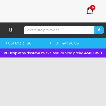
0
🔎
061 673 31 86
011 441 96 86
🚛 Besplatna dostava za sve porudžbine preko
4500 RSD