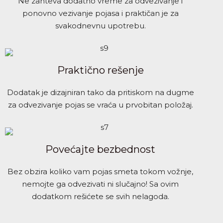
Ne zahteva dodatno vreme za odvezivanje i
ponovno vezivanje pojasa i praktičan je za
svakodnevnu upotrebu.
Praktično rešenje
Dodatak je dizajniran tako da pritiskom na dugme
za odvezivanje pojas se vraća u prvobitan položaj.
Povećajte bezbednost
Bez obzira koliko vam pojas smeta tokom vožnje,
nemojte ga odvezivati ni slučajno! Sa ovim
dodatkom rešićete se svih nelagoda.