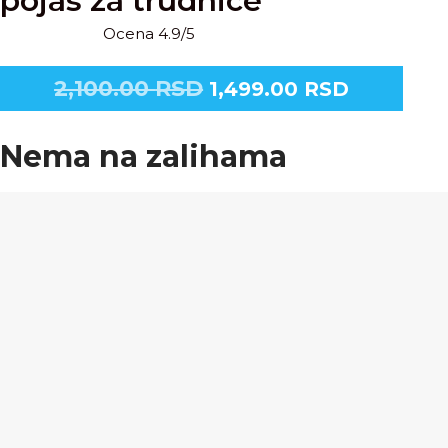
pojas za trudnice
Ocena 4.9/5
2,100.00
RSD
1,499.00
RSD
Nema na zalihama
Plaćanje pouzećem
Sigurna i brza dostava: 1 - 3 radna dana
Povraćaj novca u roku od 14 dana
Garancija na zadovoljstvo
Tehničke specifikacije