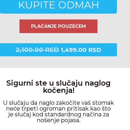
KUPITE ODMAH
PLAĆANJE POUZEĆEM
2,100.00
RSD
1,499.00
RSD
Sigurni ste u slučaju naglog
kočenja!
U slučaju da naglo zakočite vaš stomak
neće trpeti ogroman pritisak kao što
je slučaj kod standardnog načina za
nošenje pojasa.