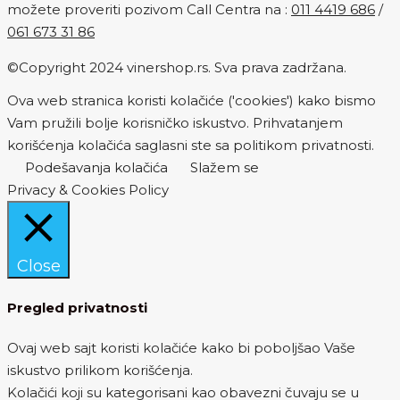
možete proveriti pozivom Call Centra na :
011 4419 686
/
061 673 31 86
©Copyright 2024 vinershop.rs. Sva prava zadržana.
Ova web stranica koristi kolačiće ('cookies') kako bismo
Vam pružili bolje korisničko iskustvo. Prihvatanjem
korišćenja kolačića saglasni ste sa politikom privatnosti.
Podešavanja kolačića
Slažem se
Privacy & Cookies Policy
Close
Pregled privatnosti
Ovaj web sajt koristi kolačiće kako bi poboljšao Vaše
iskustvo prilikom korišćenja.
Kolačići koji su kategorisani kao obavezni čuvaju se u