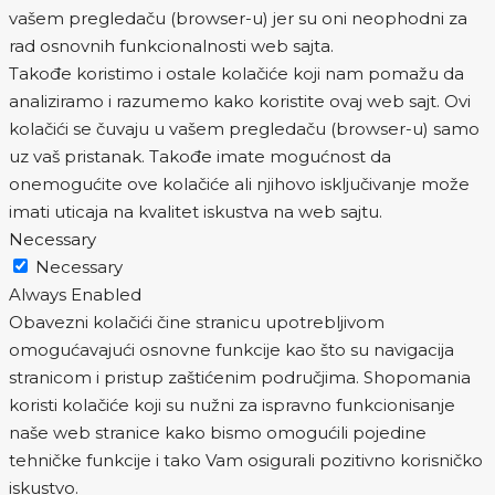
vašem pregledaču (browser-u) jer su oni neophodni za
rad osnovnih funkcionalnosti web sajta.
Takođe koristimo i ostale kolačiće koji nam pomažu da
analiziramo i razumemo kako koristite ovaj web sajt. Ovi
kolačići se čuvaju u vašem pregledaču (browser-u) samo
uz vaš pristanak. Takođe imate mogućnost da
onemogućite ove kolačiće ali njihovo isključivanje može
imati uticaja na kvalitet iskustva na web sajtu.
Necessary
Necessary
Always Enabled
Obavezni kolačići čine stranicu upotrebljivom
omogućavajući osnovne funkcije kao što su navigacija
stranicom i pristup zaštićenim područjima. Shopomania
koristi kolačiće koji su nužni za ispravno funkcionisanje
naše web stranice kako bismo omogućili pojedine
tehničke funkcije i tako Vam osigurali pozitivno korisničko
iskustvo.