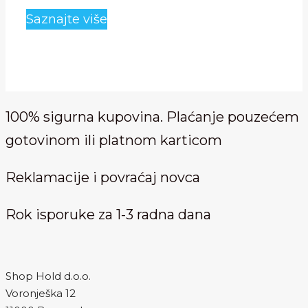
bila:
je:
Saznajte više
3,500.00 RSD.
2,199.00 RSD.
100% sigurna kupovina. Plaćanje pouzećem
gotovinom ili platnom karticom
Reklamacije i povraćaj novca
Rok isporuke za 1-3 radna dana
Shop Hold d.o.o.
Voronješka 12