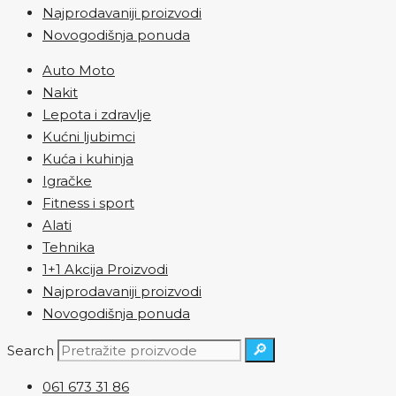
Najprodavaniji proizvodi
Novogodišnja ponuda
Auto Moto
Nakit
Lepota i zdravlje
Kućni ljubimci
Kuća i kuhinja
Igračke
Fitness i sport
Alati
Tehnika
1+1 Akcija Proizvodi
Najprodavaniji proizvodi
Novogodišnja ponuda
🔎
Search
061 673 31 86