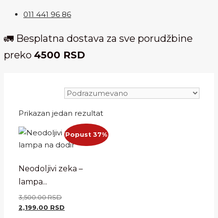
011 441 96 86
🚛 Besplatna dostava za sve porudžbine
preko
4500 RSD
Prikazan jedan rezultat
Popust 37%
Neodoljivi zeka –
lampa...
Originalna
3,500.00
RSD
cena
Trenutna
2,199.00
RSD
je
cena