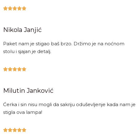





Nikola Janjić
Paket nam je stigao baš brzo. Držimo je na noćnom
stolu i sjajan je detalj.





Milutin Janković
Ćerka i sin nisu mogli da sakriju oduševljenje kada nam je
stigla ova lampa!




