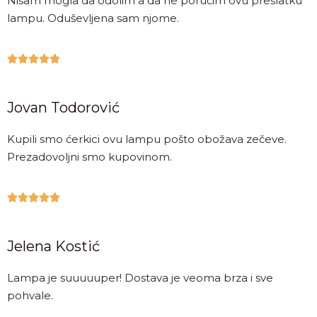
Nisam mogla da odolim a da ne poručim ovu preslatku
lampu. Oduševljena sam njome.





Jovan Todorović
Kupili smo ćerkici ovu lampu pošto obožava zečeve.
Prezadovoljni smo kupovinom.





Jelena Kostić
Lampa je suuuuuper! Dostava je veoma brza i sve
pohvale.