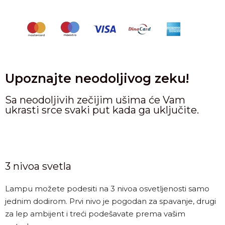
Upoznajte neodoljivog zeku!
Sa neodoljivih zečijim ušima će Vam
ukrasti srce svaki put kada ga uključite.
3 nivoa svetla
Lampu možete podesiti na 3 nivoa osvetljenosti samo
jednim dodirom. Prvi nivo je pogodan za spavanje, drugi
za lep ambijent i treći podešavate prema vašim