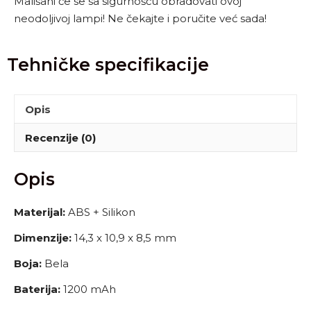
Mališani će se sa sigurnošću obradovati ovoj
neodoljivoj lampi! Ne čekajte i poručite već sada!
Tehničke specifikacije
Opis
Recenzije (0)
Opis
Materijal:
ABS + Silikon
Dimenzije:
14,3 x 10,9 x 8,5 mm
Boja:
Bela
Baterija:
1200 mAh