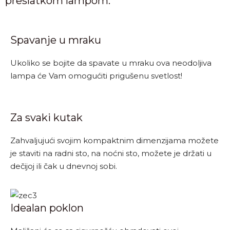
preslatkom lampom.
Spavanje u mraku
Ukoliko se bojite da spavate u mraku ova neodoljiva
lampa će Vam omogućiti prigušenu svetlost!
Za svaki kutak
Zahvaljujući svojim kompaktnim dimenzijama možete
je staviti na radni sto, na noćni sto, možete je držati u
dečijoj ili čak u dnevnoj sobi.
Idealan poklon