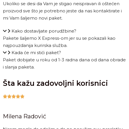
Ukoliko se desi da Vam je stigao neispravan ili oštećen
proizvod sve što je potrebno jeste da nas kontaktirate i
mi Vam šaljemo novi paket.
Kako dostavljate porudžbine?
Pakete šaljemo X Express-om jer su se pokazali kao
najpouzdanija kurirska služba.
Kada će mi stići paket?
Paket dobijate u roku od 1-3 radna dana od dana obrade
i slanja paketa.
Šta kažu zadovoljni korisnici





Milena Radović