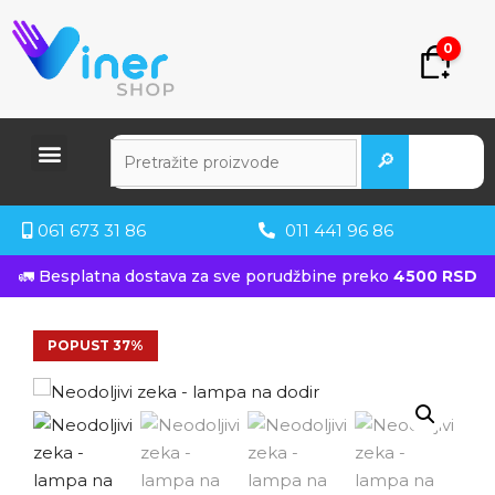
0
🔎
061 673 31 86
011 441 96 86
🚛 Besplatna dostava za sve porudžbine preko
4500 RSD
POPUST 37%