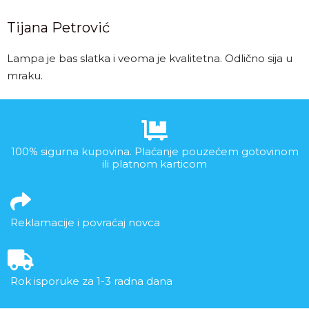
Tijana Petrović
Lampa je bas slatka i veoma je kvalitetna. Odlično sija u
mraku.
100% sigurna kupovina. Plaćanje pouzećem gotovinom
ili platnom karticom
Reklamacije i povraćaj novca
Rok isporuke za 1-3 radna dana