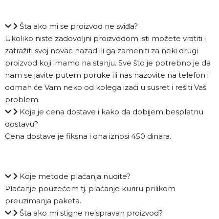
Šta ako mi se proizvod ne sviđa?
Ukoliko niste zadovoljni proizvodom isti možete vratiti i
zatražiti svoj novac nazad ili ga zameniti za neki drugi
proizvod koji imamo na stanju. Sve što je potrebno je da
nam se javite putem poruke ili nas nazovite na telefon i
odmah će Vam neko od kolega izaći u susret i rešiti Vaš
problem.
Koja je cena dostave i kako da dobijem besplatnu
dostavu?
Cena dostave je fiksna i ona iznosi 450 dinara.
Koje metode plaćanja nudite?
Plaćanje pouzećem tj. plaćanje kuriru prilikom
preuzimanja paketa.
Šta ako mi stigne neispravan proizvod?