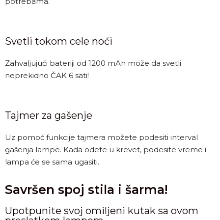
potrebama.
Svetli tokom cele noći
Zahvaljujući bateriji od 1200 mAh može da svetli
neprekidno ČAK 6 sati!
Tajmer za gašenje
Uz pomoć funkcije tajmera možete podesiti interval
gašenja lampe. Kada odete u krevet, podesite vreme i
lampa će se sama ugasiti.
Savršen spoj stila i šarma!
Upotpunite svoj omiljeni kutak sa ovom