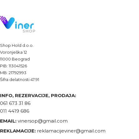
Shop Hold d.o.o.
Voronješka 12
11000 Beograd
PIB: 113041526
MB: 21792993
Šifra delatnosti 47.91
INFO, REZERVACIJE, PRODAJA:
061 673 31 86
011 4419 686
EMAIL:
vinersop@gmail.com
REKLAMACIJE:
reklamacijeviner@gmail.com