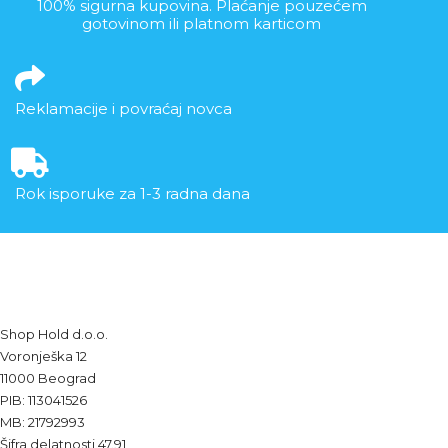
100% sigurna kupovina. Plaćanje pouzećem
gotovinom ili platnom karticom
Reklamacije i povraćaj novca
Rok isporuke za 1-3 radna dana
Shop Hold d.o.o.
Voronješka 12
11000 Beograd
PIB: 113041526
MB: 21792993
Šifra delatnosti 47.91