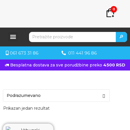
0
🔎
061 673 31 86
011 441 96 86
🚛 Besplatna dostava za sve porudžbine preko
4500 RSD
Prikazan jedan rezultat