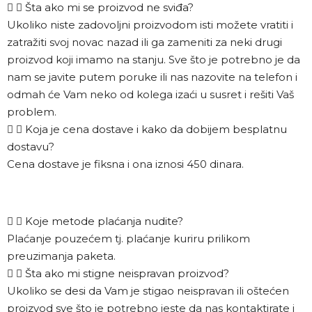
Šta ako mi se proizvod ne sviđa?
Ukoliko niste zadovoljni proizvodom isti možete vratiti i
zatražiti svoj novac nazad ili ga zameniti za neki drugi
proizvod koji imamo na stanju. Sve što je potrebno je da
nam se javite putem poruke ili nas nazovite na telefon i
odmah će Vam neko od kolega izaći u susret i rešiti Vaš
problem.
Koja je cena dostave i kako da dobijem besplatnu
dostavu?
Cena dostave je fiksna i ona iznosi 450 dinara.
Koje metode plaćanja nudite?
Plaćanje pouzećem tj. plaćanje kuriru prilikom
preuzimanja paketa.
Šta ako mi stigne neispravan proizvod?
Ukoliko se desi da Vam je stigao neispravan ili oštećen
proizvod sve što je potrebno jeste da nas kontaktirate i