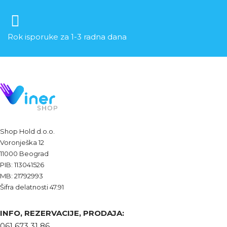
Rok isporuke za 1-3 radna dana
Shop Hold d.o.o.
Voronješka 12
11000 Beograd
PIB: 113041526
MB: 21792993
Šifra delatnosti 47.91
INFO, REZERVACIJE, PRODAJA:
061 673 31 86