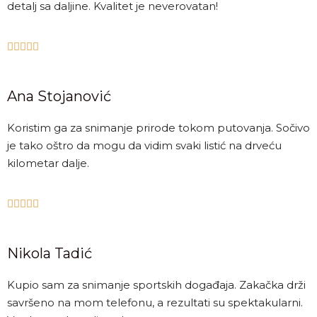
detalj sa daljine. Kvalitet je neverovatan!





Ana Stojanović
Koristim ga za snimanje prirode tokom putovanja. Sočivo
je tako oštro da mogu da vidim svaki listić na drveću
kilometar dalje.





Nikola Tadić
Kupio sam za snimanje sportskih događaja. Zakačka drži
savršeno na mom telefonu, a rezultati su spektakularni.