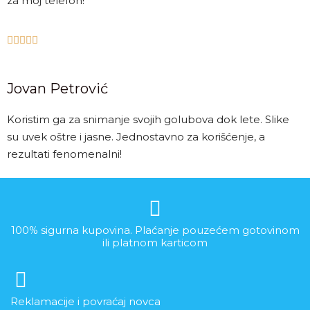
za moj telefon!





Jovan Petrović
Koristim ga za snimanje svojih golubova dok lete. Slike
su uvek oštre i jasne. Jednostavno za korišćenje, a
rezultati fenomenalni!
100% sigurna kupovina. Plaćanje pouzećem gotovinom
ili platnom karticom
Reklamacije i povraćaj novca