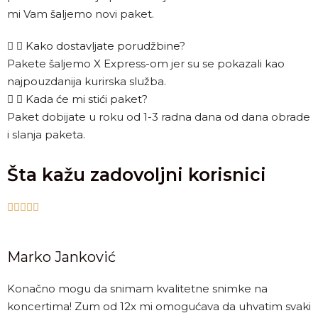
mi Vam šaljemo novi paket.
Kako dostavljate porudžbine?
Pakete šaljemo X Express-om jer su se pokazali kao
najpouzdanija kurirska služba.
Kada će mi stići paket?
Paket dobijate u roku od 1-3 radna dana od dana obrade
i slanja paketa.
Šta kažu zadovoljni korisnici





Marko Janković
Konačno mogu da snimam kvalitetne snimke na
koncertima! Zum od 12x mi omogućava da uhvatim svaki