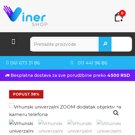
0
🔎
061 673 31 86
011 441 96 86
🚛 Besplatna dostava za sve porudžbine preko
4500 RSD
POPUST 38%