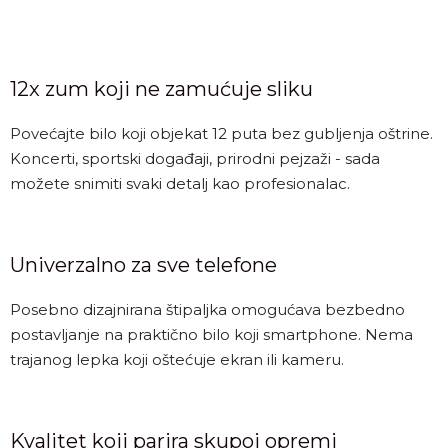
12x zum koji ne zamućuje sliku
Povećajte bilo koji objekat 12 puta bez gubljenja oštrine.
Koncerti, sportski događaji, prirodni pejzaži - sada
možete snimiti svaki detalj kao profesionalac.
Univerzalno za sve telefone
Posebno dizajnirana štipaljka omogućava bezbedno
postavljanje na praktično bilo koji smartphone. Nema
trajanog lepka koji oštećuje ekran ili kameru.
Kvalitet koji parira skupoj opremi