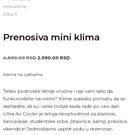
Prenosiva mini klima
4,890.00
RSD
2,990.00
RSD
Nema na zalihama
Teško podnosite letnje vrućine i nije vam lako da
funkcionišete na vrelini? Klime svakako pomažu da se
rashladite, ali su i veliki trošak kada rade po ceo dan.
Ultra Air Cooler je letnja neophodnost za stanove,
kancelarije, studentske sobe, čitaonice, kamp prikolice,
vikendice! Jednostavno uspite vodu u rezervoar,