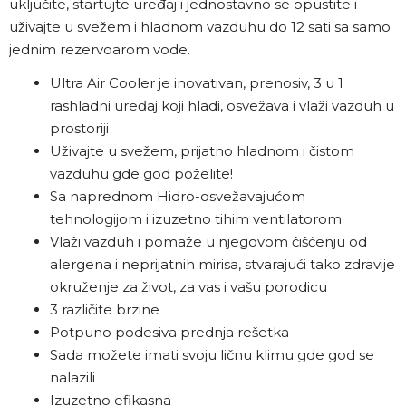
uključite, startujte uređaj i jednostavno se opustite i
uživajte u svežem i hladnom vazduhu do 12 sati sa samo
jednim rezervoarom vode.
Ultra Air Cooler je inovativan, prenosiv, 3 u 1
rashladni uređaj koji hladi, osvežava i vlaži vazduh u
prostoriji
Uživajte u svežem, prijatno hladnom i čistom
vazduhu gde god poželite!
Sa naprednom Hidro-osvežavajućom
tehnologijom i izuzetno tihim ventilatorom
Vlaži vazduh i pomaže u njegovom čišćenju od
alergena i neprijatnih mirisa, stvarajući tako zdravije
okruženje za život, za vas i vašu porodicu
3 različite brzine
Potpuno podesiva prednja rešetka
Sada možete imati svoju ličnu klimu gde god se
nalazili
Izuzetno efikasna