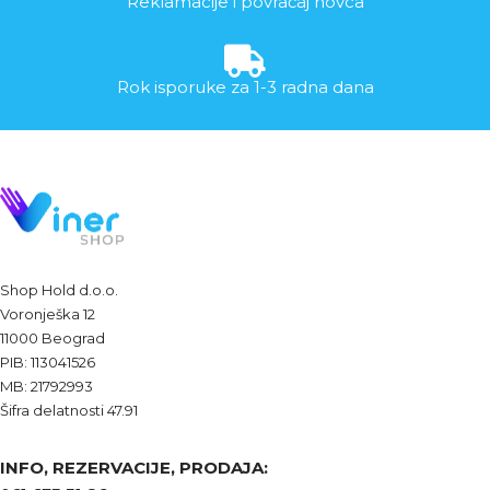
Reklamacije i povraćaj novca
Rok isporuke za 1-3 radna dana
Shop Hold d.o.o.
Voronješka 12
11000 Beograd
PIB: 113041526
MB: 21792993
Šifra delatnosti 47.91
INFO, REZERVACIJE, PRODAJA: