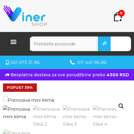
0
🔎
061 673 31 86
011 441 96 86
🚛 Besplatna dostava za sve porudžbine preko
4500 RSD
POPUST 39%