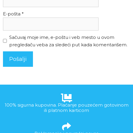
E-pošta
*
Sačuvaj moje ime, e-poštu i veb mesto u ovom
pregledaču veba za sledeći put kada komentarišem.
100% sigurna kupovina. Plaćanje pouzećem gotovinom
ili platnom karticom