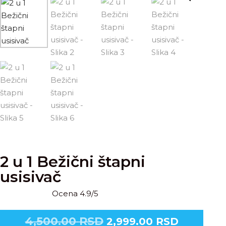
2 u 1 Bežični štapni
usisivač
Ocena 4.9/5
4,500.00
RSD
2,999.00
RSD