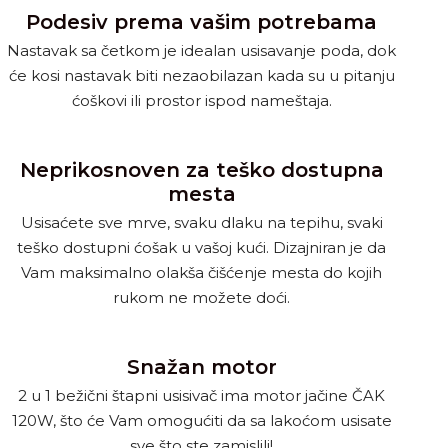
Podesiv prema vašim potrebama
Nastavak sa četkom je idealan usisavanje poda, dok
će kosi nastavak biti nezaobilazan kada su u pitanju
ćoškovi ili prostor ispod nameštaja.
Neprikosnoven za teško dostupna
mesta
Usisaćete sve mrve, svaku dlaku na tepihu, svaki
teško dostupni ćošak u vašoj kući. Dizajniran je da
Vam maksimalno olakša čišćenje mesta do kojih
rukom ne možete doći.
Snažan motor
2 u 1 bežični štapni usisivač ima motor jačine ČAK
120W, što će Vam omogućiti da sa lakoćom usisate
sve što ste zamislili!