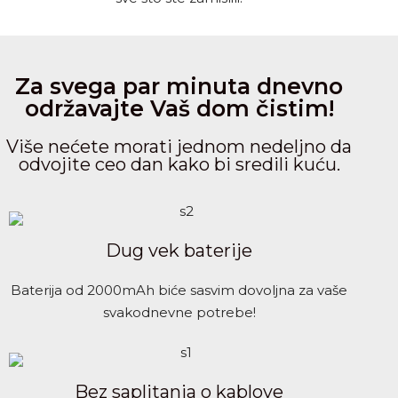
Za svega par minuta dnevno
održavajte Vaš dom čistim!
Više nećete morati jednom nedeljno da
odvojite ceo dan kako bi sredili kuću.
Dug vek baterije
Baterija od 2000mAh biće sasvim dovoljna za vaše
svakodnevne potrebe!
Bez saplitanja o kablove