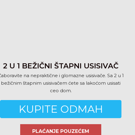
2 U 1 BEŽIČNI ŠTAPNI USISIVAČ
Zaboravite na nepraktične i glomazne usisivače. Sa 2 u 1
bežičnim štapnim usisivačem ćete sa lakoćom usisati
ceo dom.
KUPITE ODMAH
PLAĆANJE POUZEĆEM