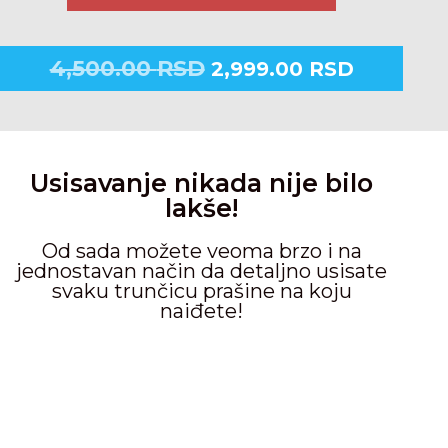
4,500.00
RSD
2,999.00
RSD
Usisavanje nikada nije bilo
lakše!
Od sada možete veoma brzo i na
jednostavan način da detaljno usisate
svaku trunčicu prašine na koju
naiđete!