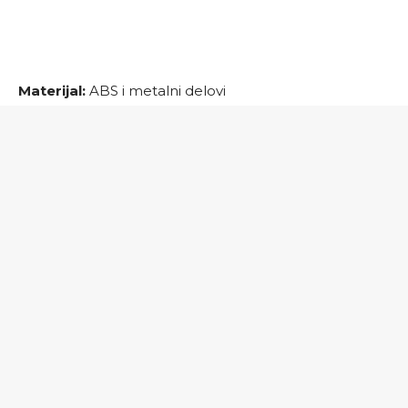
Materijal:
ABS i metalni delovi
Napajanje:
Ugrađena Litijum jonska baterija
200mAh
Pakovanje sadrži:
1x bežični štapni usisivač,
1x punjač, 1x nastavak za podnu četku
Šta ako mi se proizvod ne sviđa?
Koja je cena dostave i kako da dobijem