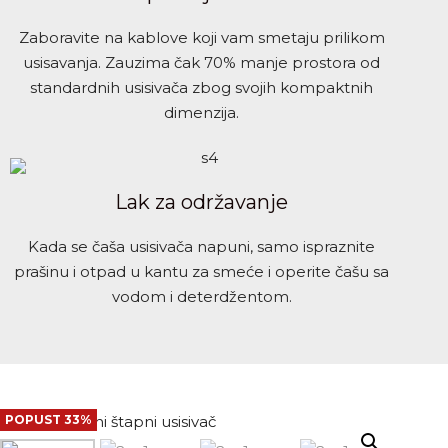
Zaboravite na kablove koji vam smetaju prilikom
usisavanja. Zauzima čak 70% manje prostora od
standardnih usisivača zbog svojih kompaktnih
dimenzija.
Lak za održavanje
Kada se čaša usisivača napuni, samo ispraznite
prašinu i otpad u kantu za smeće i operite čašu sa
vodom i deterdžentom.
POPUST 33%