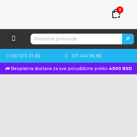
0
🔎
061 673 31 86
011 441 96 86
🚛 Besplatna dostava za sve porudžbine preko
4500 RSD