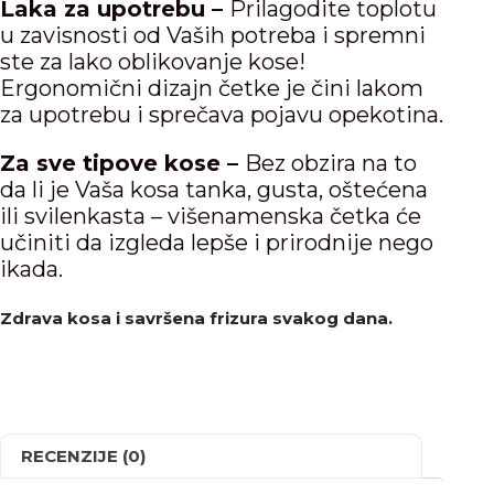
Laka za upotrebu –
Prilagodite toplotu
u zavisnosti od Vaših potreba i spremni
ste za lako oblikovanje kose!
Ergonomični dizajn četke je čini lakom
za upotrebu i sprečava pojavu opekotina.
Za sve tipove kose –
Bez obzira na to
da li je Vaša kosa tanka, gusta, oštećena
ili svilenkasta – višenamenska četka će
učiniti da izgleda lepše i prirodnije nego
ikada.
Zdrava kosa i savršena frizura svakog dana.
RECENZIJE (0)