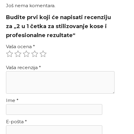
Još nema komentara.
Budite prvi koji će napisati recenziju
za „2 u 1 četka za stilizovanje kose i
profesionalne rezultate“
Vaša ocena
*
Vaša recenzija
*
Ime
*
E-pošta
*