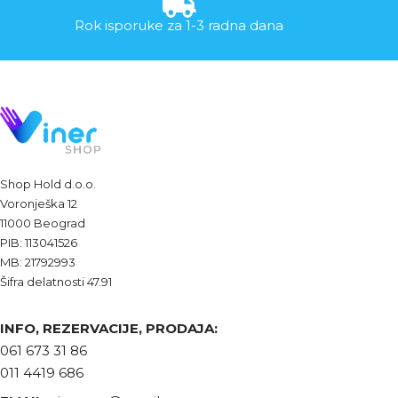
Rok isporuke za 1-3 radna dana
Shop Hold d.o.o.
Voronješka 12
11000 Beograd
PIB: 113041526
MB: 21792993
Šifra delatnosti 47.91
INFO, REZERVACIJE, PRODAJA:
061 673 31 86
011 4419 686