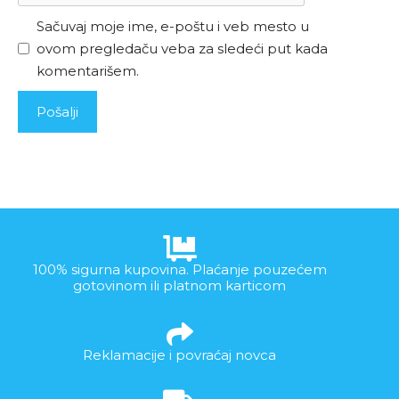
Sačuvaj moje ime, e-poštu i veb mesto u
ovom pregledaču veba za sledeći put kada
komentarišem.
100% sigurna kupovina. Plaćanje pouzećem
gotovinom ili platnom karticom
Reklamacije i povraćaj novca