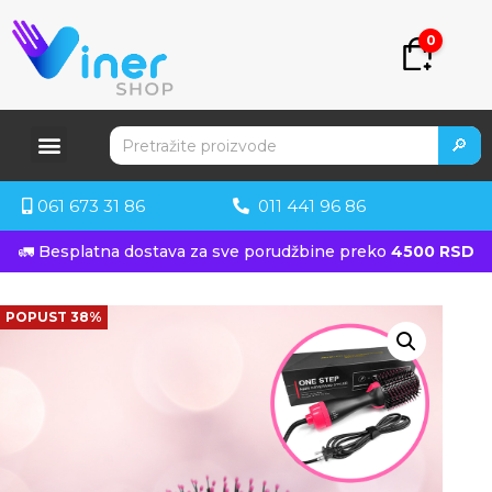
0
🔎
061 673 31 86
011 441 96 86
🚛 Besplatna dostava za sve porudžbine preko
4500 RSD
POPUST 38%