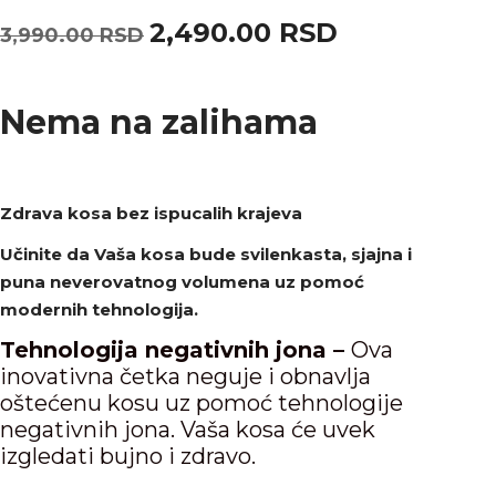
2,490.00
RSD
3,990.00
RSD
Nema na zalihama
Zdrava kosa bez ispucalih krajeva
Učinite da Vaša kosa bude svilenkasta, sjajna i
puna neverovatnog volumena uz pomoć
modernih tehnologija.
Tehnologija negativnih jona –
Ova
inovativna četka neguje i obnavlja
oštećenu kosu uz pomoć tehnologije
negativnih jona. Vaša kosa će uvek
izgledati bujno i zdravo.