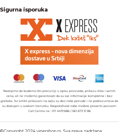
Sigurna isporuka
Nastojimo da budemo što precizniji u opisu proizvoda, prikazu slika i samih
cena, ali ne možemo garantovati da su sve informacije kompletne i bez
grešaka. Svi artikli prikazani na sajtu su deo naše ponude i ne podrazumeva da
su dostupni u svakom trenutku. Raspoloživost robe možete proveriti pozivom
Call Centra na :
011 4419 686
/
061 673 31 86
©Copyright 2024 vinershop.rs. Sva prava zadržana.