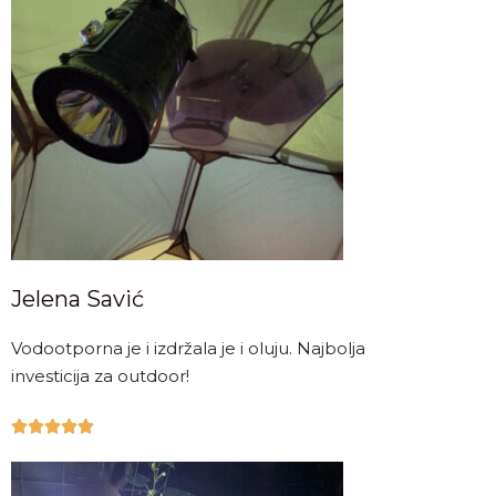
Jelena Savić
Vodootporna je i izdržala je i oluju. Najbolja
investicija za outdoor!




