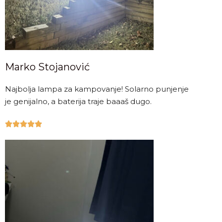
Marko Stojanović
Najbolja lampa za kampovanje! Solarno punjenje
je genijalno, a baterija traje baaaš dugo.




