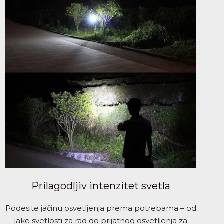
Prilagodljiv intenzitet svetla
Podesite jačinu osvetljenja prema potrebama – od
jake svetlosti za rad do prijatnog osvetljenja za