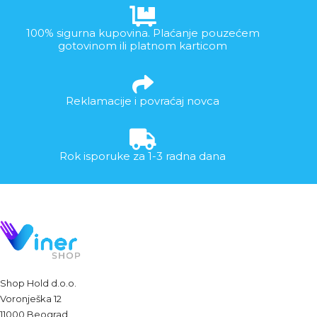
100% sigurna kupovina. Plaćanje pouzećem
gotovinom ili platnom karticom
Reklamacije i povraćaj novca
Rok isporuke za 1-3 radna dana
Shop Hold d.o.o.
Voronješka 12
11000 Beograd