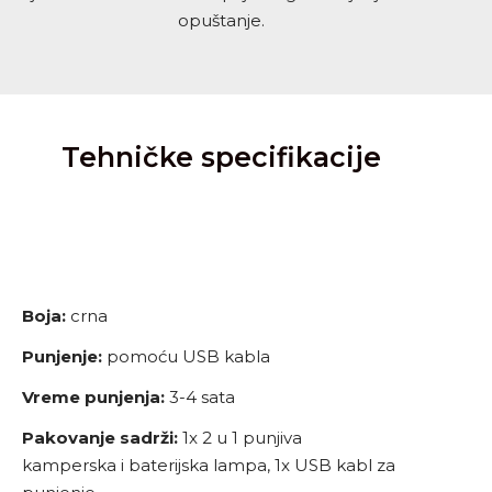
opuštanje.
Tehničke specifikacije
Boja:
crna
Punjenje:
pomoću USB kabla
Vreme punjenja:
3-4 sata
Pakovanje sadrži:
1x 2 u 1 punjiva
kamperska i baterijska lampa, 1x USB kabl za