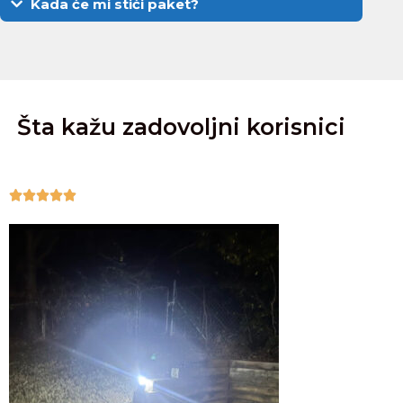
Kada će mi stići paket?
Šta kažu zadovoljni korisnici




