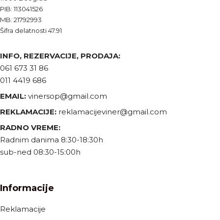
PIB: 113041526
MB: 21792993
Šifra delatnosti 47.91
INFO, REZERVACIJE, PRODAJA:
061 673 31 86
011 4419 686
EMAIL:
vinersop@gmail.com
REKLAMACIJE:
reklamacijeviner@gmail.com
RADNO VREME:
Radnim danima 8:30-18:30h
sub-ned 08:30-15:00h
Informacije
Reklamacije