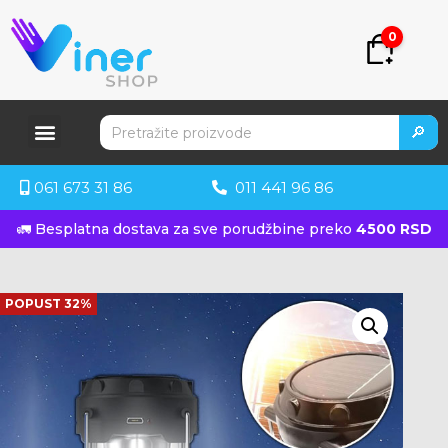
0
🔎
061 673 31 86
011 441 96 86
🚛 Besplatna dostava za sve porudžbine preko
4500 RSD
POPUST 32%