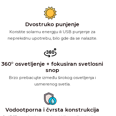
Dvostruko punjenje
Koristite solarnu energiju ili USB punjenje za
neprekidnu upotrebu, bilo gde da se nalazite.
360° osvetljenje + fokusiran svetlosni
snop
Brzo prebacujte između širokog osvetljenja i
usmerenog svetla.
Vodootporna i čvrsta konstrukcija