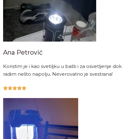
Ana Petrović
Koristim je i kao svetiljku u bašti i za osvetljenje dok
radim nešto napolju. Neverovatno je svestrana!




