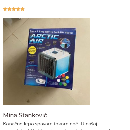





Mina Stanković
Konačno lepo spavam tokom noći. U našoj