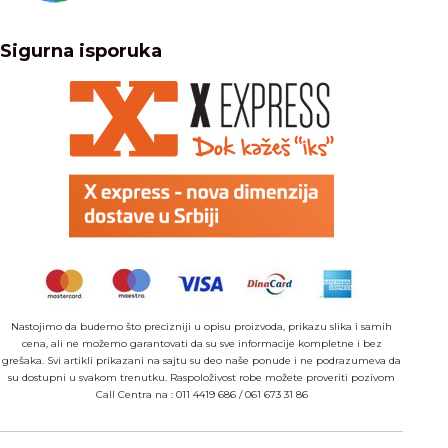
Sigurna isporuka
Nastojimo da budemo što precizniji u opisu proizvoda, prikazu slika i samih
cena, ali ne možemo garantovati da su sve informacije kompletne i bez
grešaka. Svi artikli prikazani na sajtu su deo naše ponude i ne podrazumeva da
su dostupni u svakom trenutku. Raspoloživost robe možete proveriti pozivom
Call Centra na :
011 4419 686
/
061 673 31 86