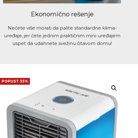
Ekonomično rešenje
Nećete više morati da palite standardne klima-
uređaje, jer ćete jednim praktičnim mini-uređajem
uspet da udahnete svežinu čitavom domu!
POPUST 33%