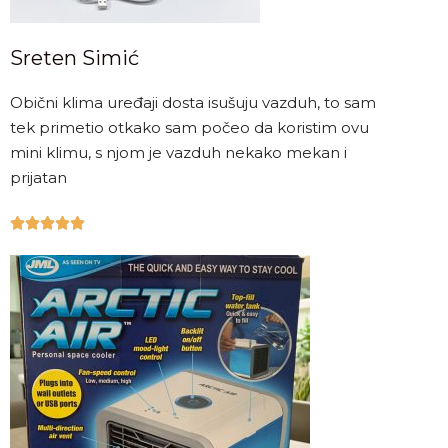
Sreten Simić
Obični klima uređaji dosta isušuju vazduh, to sam
tek primetio otkako sam počeo da koristim ovu
mini klimu, s njom je vazduh nekako mekan i
prijatan




