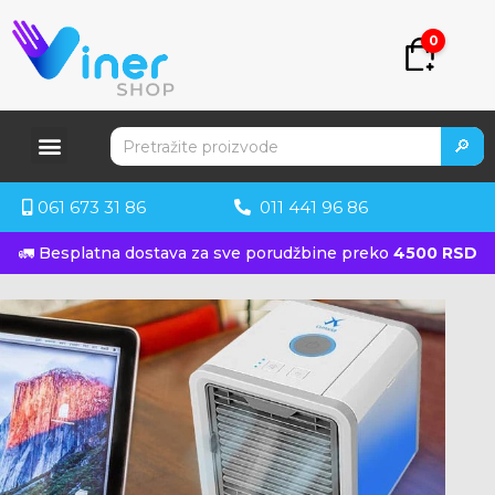
0
🔎
061 673 31 86
011 441 96 86
🚛 Besplatna dostava za sve porudžbine preko
4500 RSD
KUPITE ODMAH