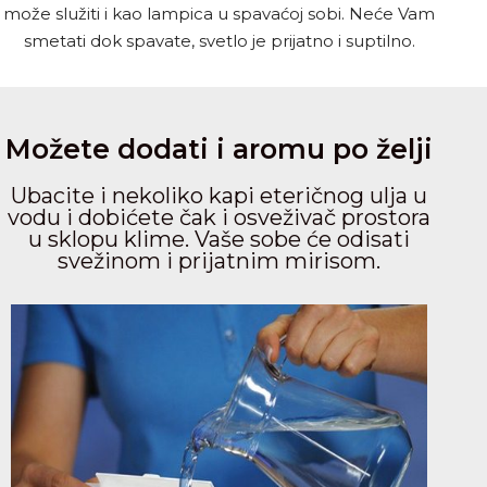
može služiti i kao lampica u spavaćoj sobi. Neće Vam
smetati dok spavate, svetlo je prijatno i suptilno.
Možete dodati i aromu po želji
Ubacite i nekoliko kapi eteričnog ulja u
vodu i dobićete čak i osveživač prostora
u sklopu klime. Vaše sobe će odisati
svežinom i prijatnim mirisom.