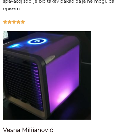
spavaćoj sobi je bio takav pakao da ja ne mogu da
opišem!





Vesna Milijanović