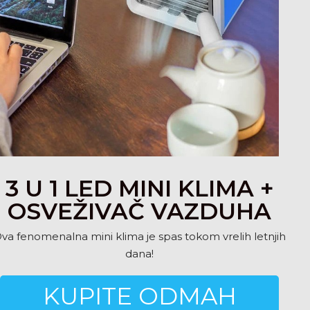
3 U 1 LED MINI KLIMA +
OSVEŽIVAČ VAZDUHA
va fenomenalna mini klima je spas tokom vrelih letnjih
dana!
KUPITE ODMAH