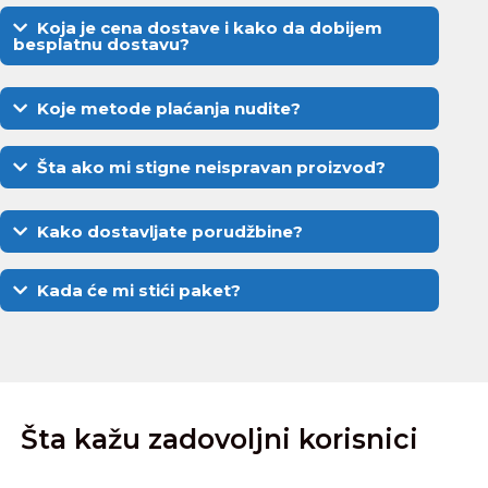
Koja je cena dostave i kako da dobijem
besplatnu dostavu?
Koje metode plaćanja nudite?
Šta ako mi stigne neispravan proizvod?
Kako dostavljate porudžbine?
Kada će mi stići paket?
Šta kažu zadovoljni korisnici