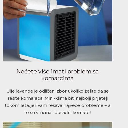
Nećete više imati problem sa
komarcima
Ulje lavande je odličan izbor ukoliko želite da se
rešite komaraca! Mini-klima biti najbolji prijatelj
tokom leta, jer Vam rešava najveće probleme – a
to su vrućina i dosadni komarci!