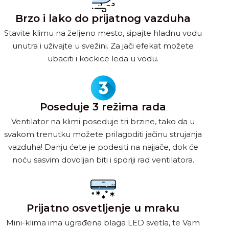
Brzo i lako do prijatnog vazduha
Stavite klimu na željeno mesto, sipajte hladnu vodu
unutra i uživajte u svežini. Za jači efekat možete
ubaciti i kockice leda u vodu.
Poseduje 3 režima rada
Ventilator na klimi poseduje tri brzine, tako da u
svakom trenutku možete prilagoditi jačinu strujanja
vazduha! Danju ćete je podesiti na najjače, dok će
noću sasvim dovoljan biti i sporiji rad ventilatora.
Prijatno osvetljenje u mraku
Mini-klima ima ugrađena blaga LED svetla, te Vam