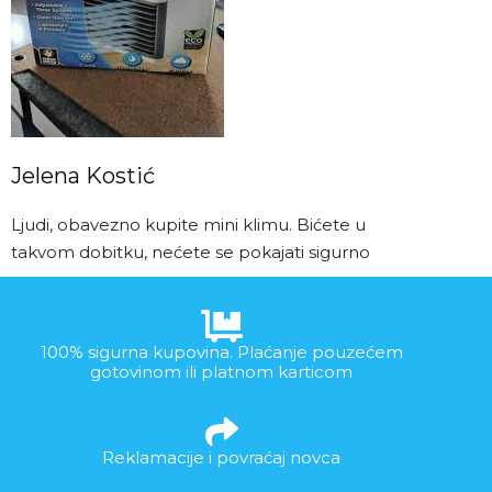
Jelena Kostić
Ljudi, obavezno kupite mini klimu. Bićete u
takvom dobitku, nećete se pokajati sigurno
100% sigurna kupovina. Plaćanje pouzećem
gotovinom ili platnom karticom
Reklamacije i povraćaj novca