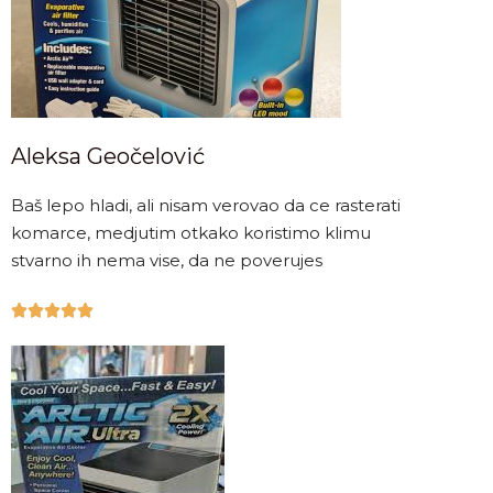
Aleksa Geočelović
Baš lepo hladi, ali nisam verovao da ce rasterati
komarce, medjutim otkako koristimo klimu
stvarno ih nema vise, da ne poverujes




