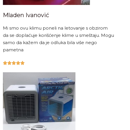
Mladen Ivanović
Mi smo ovu klimu poneli na letovanje s obzirom
da se doplaćuje korišćenje klime u smeštaju. Mogu
samo da kažem da je odluka bila više nego
pametna




