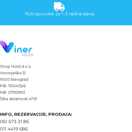
Rok isporuke za 1-3 radna dana
Shop Hold d.o.o.
Voronješka 12
11000 Beograd
PIB: 113041526
MB: 21792993
Šifra delatnosti 47.91
INFO, REZERVACIJE, PRODAJA:
061 673 31 86
011 4419 686