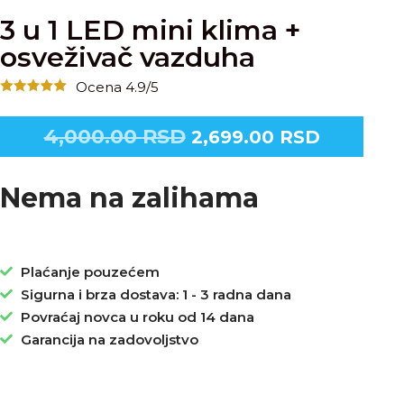
3 u 1 LED mini klima +
osveživač vazduha
Ocena 4.9/5
4,000.00
RSD
2,699.00
RSD
Nema na zalihama
Plaćanje pouzećem
Sigurna i brza dostava: 1 - 3 radna dana
Povraćaj novca u roku od 14 dana
Garancija na zadovoljstvo