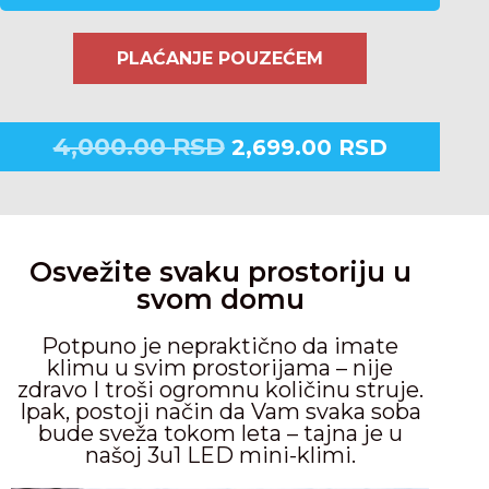
PLAĆANJE POUZEĆEM
4,000.00
RSD
2,699.00
RSD
Osvežite svaku prostoriju u
svom domu
Potpuno je nepraktično da imate
klimu u svim prostorijama – nije
zdravo I troši ogromnu količinu struje.
Ipak, postoji način da Vam svaka soba
bude sveža tokom leta – tajna je u
našoj 3u1 LED mini-klimi.