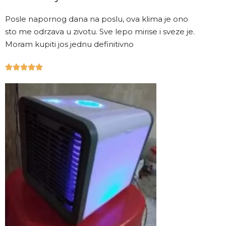
Posle napornog dana na poslu, ova klima je ono
sto me odrzava u zivotu. Sve lepo mirise i sveze je.
Moram kupiti jos jednu definitivno




