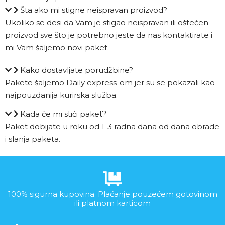
Šta ako mi stigne neispravan proizvod?
Ukoliko se desi da Vam je stigao neispravan ili oštećen
proizvod sve što je potrebno jeste da nas kontaktirate i
mi Vam šaljemo novi paket.
Kako dostavljate porudžbine?
Pakete šaljemo Daily express-om jer su se pokazali kao
najpouzdanija kurirska služba.
Kada će mi stići paket?
Paket dobijate u roku od 1-3 radna dana od dana obrade
i slanja paketa.
100% sigurna kupovina. Plaćanje pouzećem gotovinom
ili platnom karticom