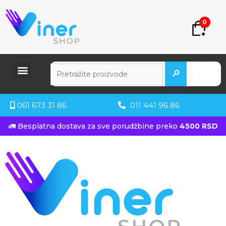
0
🔎
061 673 31 86
011 441 96 86
🚛 Besplatna dostava za sve porudžbine preko
4500 RSD