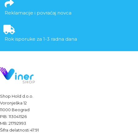
Reklamacije i povraćaj novca
Rok isporuke za 1-3 radna dana
Shop Hold d.o.o.
Voronješka 12
11000 Beograd
PIB: 113041526
MB: 21792993
Šifra delatnosti 47.91