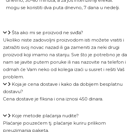
dnevno, 30-60 minuta, a za još intenzivniji efekat
mogu se koristiti dva puta dnevno, 7 dana u nedelji.
Šta ako mi se proizvod ne sviđa?
Ukoliko niste zadovoljni proizvodom isti možete vratiti i
zatražiti svoj novac nazad ili ga zameniti za neki drugi
proizvod koji imamo na stanju. Sve što je potrebno je da
nam se javite putem poruke ili nas nazovite na telefon i
odmah će Vam neko od kolega izaći u susret i rešiti Vaš
problem.
Koja je cena dostave i kako da dobijem besplatnu
dostavu?
Cena dostave je fiksna i ona iznosi 450 dinara.
Koje metode plaćanja nudite?
Plaćanje pouzećem tj. plaćanje kuriru prilikom
preuzimanja paketa.