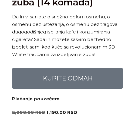
zuba (14 komada)
Da li i vi sanjate o snežno belom osmehu, o
osmehu bez ustezanja, o osmehu bez tragova
dugogodišnjeg ispijanja kafe i konzumiranja
cigareta? Sada ih možete sasvim bezbedno
izbeleti sami kod kuće sa revolucionarnim 3D
White tračicama za izbeljivanje zuba!
KUPITE ODMAH
Plaćanje pouzećem
2,000.00
RSD
1,190.00
RSD