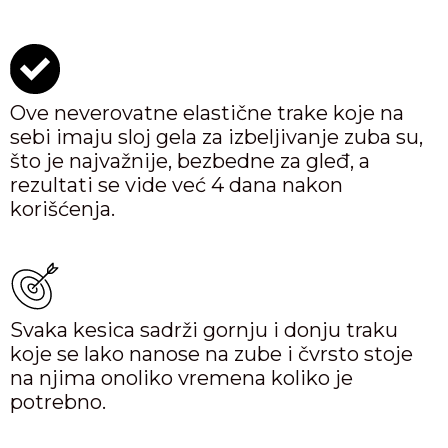
Ove neverovatne elastične trake koje na
sebi imaju sloj gela za izbeljivanje zuba su,
što je najvažnije, bezbedne za gleđ, a
rezultati se vide već 4 dana nakon
korišćenja.
Svaka kesica sadrži gornju i donju traku
koje se lako nanose na zube i čvrsto stoje
na njima onoliko vremena koliko je
potrebno.