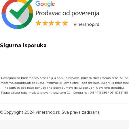
Sigurna isporuka
Nastojimo da budemo što precizniji u opisu proizvoda, prikazu slika i samih cena, ali ne
možemo garantovati da su sve informacije kompletne i bez grešaka. Svi artikli prikazani
na sajtu su deo naše ponude i ne podrazumeva da su dostupni u svakom trenutku.
Raspoloživost robe možete proveriti pozivom Call Centra na :
011 4419 686
/
061 673 31 86
©Copyright 2024 vinershop.rs. Sva prava zadržana.