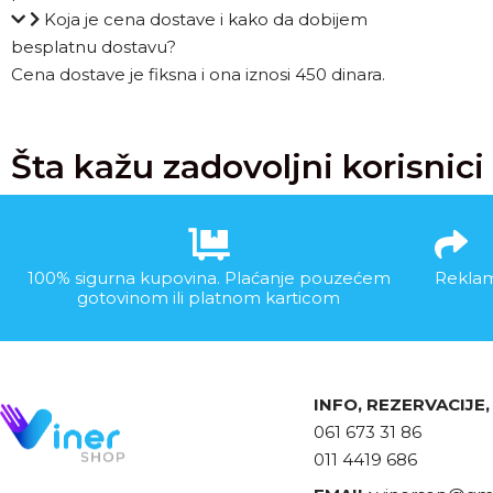
Koja je cena dostave i kako da dobijem
besplatnu dostavu?
Cena dostave je fiksna i ona iznosi 450 dinara.
Šta kažu zadovoljni korisnici
100% sigurna kupovina. Plaćanje pouzećem
Reklam
gotovinom ili platnom karticom
INFO, REZERVACIJE
061 673 31 86
011 4419 686