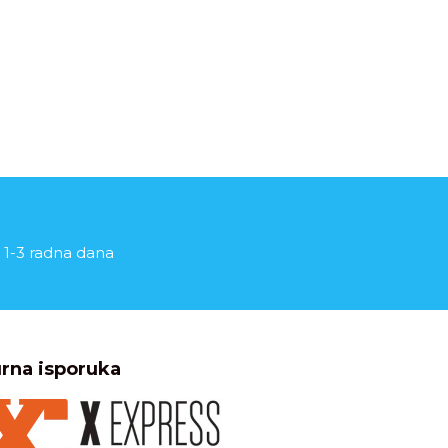
 1-3 radna dana
rna isporuka