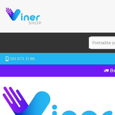
061 673 31 86
🚛 B