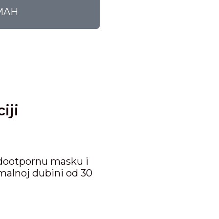
MAH
iji
odootpornu masku i
alnoj dubini od 30