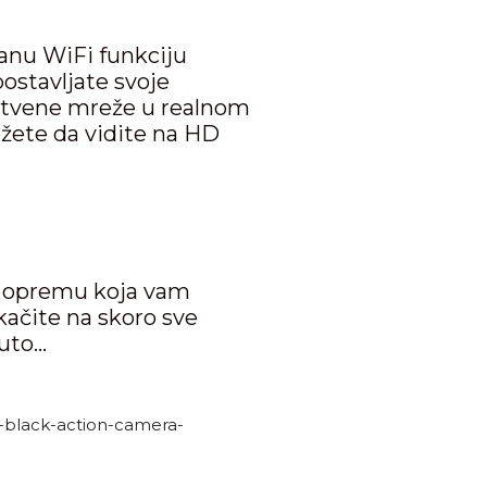
anu WiFi funkciju
postavljate svoje
ruštvene mreže u realnom
žete da vidite na HD
u opremu koja vam
ačite na skoro sve
auto…