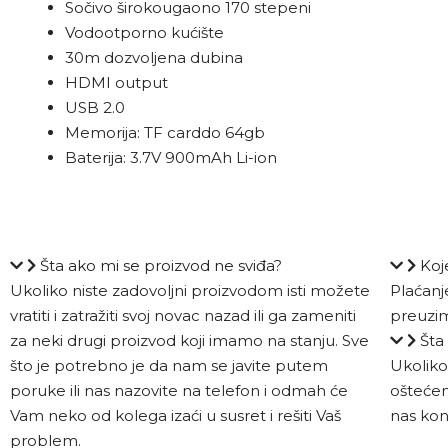
Sočivo širokougaono 170 stepeni
Vodootporno kućište
30m dozvoljena dubina
HDMI output
USB 2.0
Memorija: TF carddo 64gb
Baterija: 3.7V 900mAh Li-ion
Šta ako mi se proizvod ne sviđa?
Koj
Ukoliko niste zadovoljni proizvodom isti možete
Plaćanj
vratiti i zatražiti svoj novac nazad ili ga zameniti
preuzim
za neki drugi proizvod koji imamo na stanju. Sve
Šta
što je potrebno je da nam se javite putem
Ukoliko 
poruke ili nas nazovite na telefon i odmah će
oštećen
Vam neko od kolega izaći u susret i rešiti Vaš
nas kon
problem.