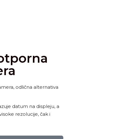
otporna
era
mera, odlična alternativa
zuje datum na displeju, a
soke rezolucije, čak i
.