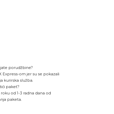
ljate porudžbine?
 Express-om jer su se pokazali
a kurirska služba.
tići paket?
 roku od 1-3 radna dana od
anja paketa.