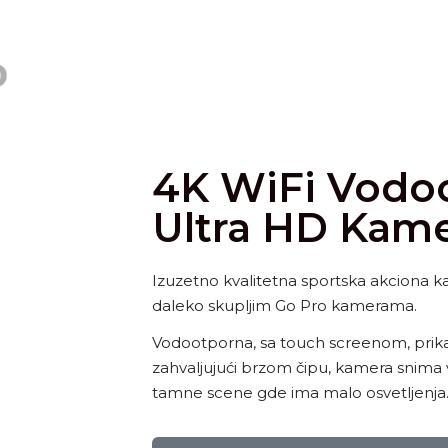
4K WiFi Vodo
Ultra HD Kam
Izuzetno kvalitetna sportska akciona ka
daleko skupljim Go Pro kamerama.
Vodootporna, sa touch screenom, prika
zahvaljujući brzom čipu, kamera snima vi
tamne scene gde ima malo osvetljenja