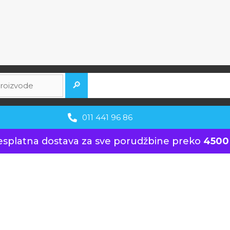
🔎
011 441 96 86
esplatna dostava za sve porudžbine preko
4500