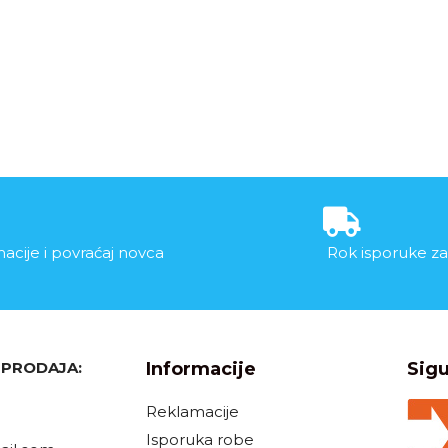
acije i povraćaj novca
Rok isporuke za
, PRODAJA:
Informacije
Sigu
Reklamacije
Isporuka robe