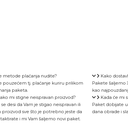
e metode plaćanja nudite?
Kako dostav
e pouzećem tj. plaćanje kuriru prilikom
Pakete šaljemo X
anja paketa.
kao najpouzdanij
 ako mi stigne neispravan proizvod?
Kada će mi s
se desi da Vam je stigao neispravan ili
Paket dobijate u
 proizvod sve što je potrebno jeste da
dana obrade i sl
taktirate i mi Vam šaljemo novi paket.