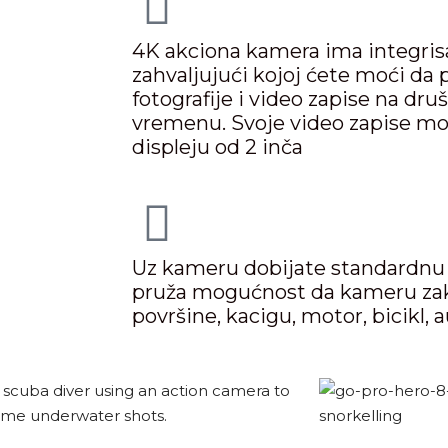
4K akciona kamera ima integris
zahvaljujući kojoj ćete moći da 
fotografije i video zapise na d
vremenu. Svoje video zapise mo
displeju od 2 inča
Uz kameru dobijate standardn
pruža mogućnost da kameru zak
površine, kacigu, motor, bicikl, 