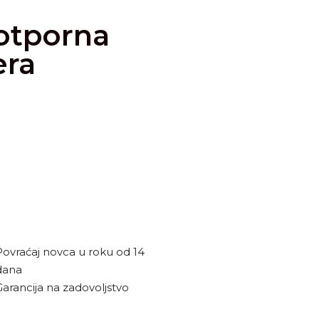
otporna
era
Povraćaj novca u roku od 14
dana
Garancija na zadovoljstvo