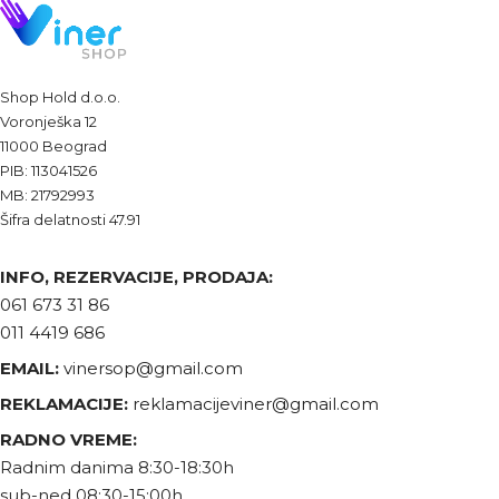
Shop Hold d.o.o.
Voronješka 12
11000 Beograd
PIB: 113041526
MB: 21792993
Šifra delatnosti 47.91
INFO, REZERVACIJE, PRODAJA:
061 673 31 86
011 4419 686
EMAIL:
vinersop@gmail.com
REKLAMACIJE:
reklamacijeviner@gmail.com
RADNO VREME:
Radnim danima 8:30-18:30h
sub-ned 08:30-15:00h