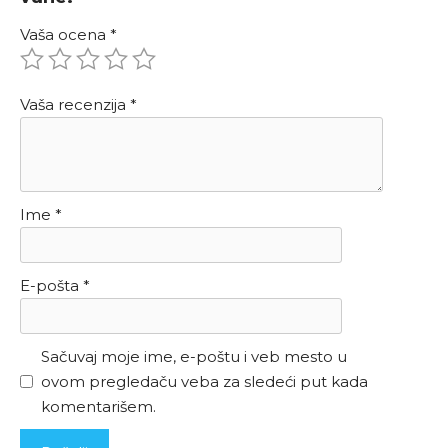
Vaša ocena
*
Vaša recenzija
*
Ime
*
E-pošta
*
Sačuvaj moje ime, e-poštu i veb mesto u
ovom pregledaču veba za sledeći put kada
komentarišem.