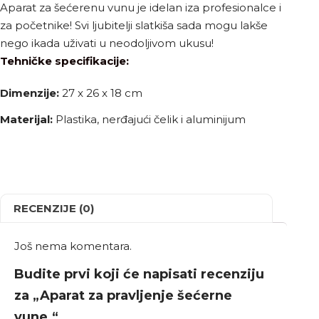
Aparat za šećerenu vunu je idelan iza profesionalce i
za početnike! Svi ljubitelji slatkiša sada mogu lakše
nego ikada uživati u neodoljivom ukusu!
Tehničke specifikacije:
Dimenzije:
27 x 26 x 18 cm
Materijal:
Plastika, nerđajući čelik i aluminijum
RECENZIJE (0)
Još nema komentara.
Budite prvi koji će napisati recenziju
za „Aparat za pravljenje šećerne
vune.“