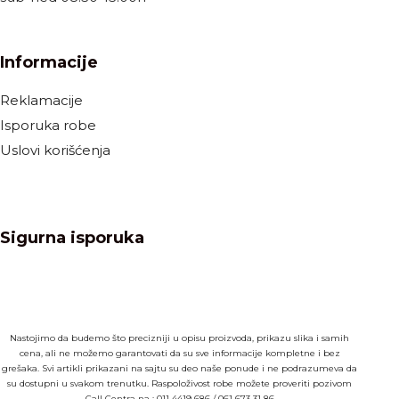
Informacije
Reklamacije
Isporuka robe
Uslovi korišćenja
Sigurna isporuka
Nastojimo da budemo što precizniji u opisu proizvoda, prikazu slika i samih
cena, ali ne možemo garantovati da su sve informacije kompletne i bez
grešaka. Svi artikli prikazani na sajtu su deo naše ponude i ne podrazumeva da
su dostupni u svakom trenutku. Raspoloživost robe možete proveriti pozivom
Call Centra na :
011 4419 686
/
061 673 31 86