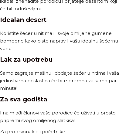
ikada! Iznenadite porodicu i prijatelje desertom koji
će biti oduševljeni.
Idealan desert
Koristite šećer u nitima ili svoje omiljene gumene
bombone kako biste napravili vašu idealnu šećernu
vunu!
Lak za upotrebu
Samo zagrejte mašinu i dodajte šećer u nitima i vaša
jedinstvena poslastica će biti spremna za samo par
minuta!
Za sva godišta
I najmlađi članovi vaše porodice će uživati u prostoj
pripremi svog omiljenog slatkiša!
Za profesionalce i početnike