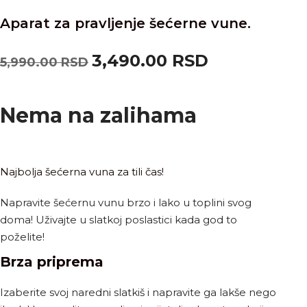
Aparat za pravljenje šećerne vune.
3,490.00
RSD
5,990.00
RSD
Nema na zalihama
Najbolja šećerna vuna za tili čas!
Napravite šećernu vunu brzo i lako u toplini svog
doma! Uživajte u slatkoj poslastici kada god to
poželite!
Brza priprema
Izaberite svoj naredni slatkiš i napravite ga lakše nego