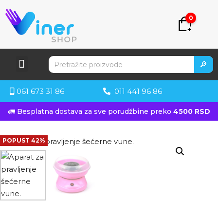
0
🔎
061 673 31 86
011 441 96 86
🚛 Besplatna dostava za sve porudžbine preko
4500 RSD
POPUST 42%