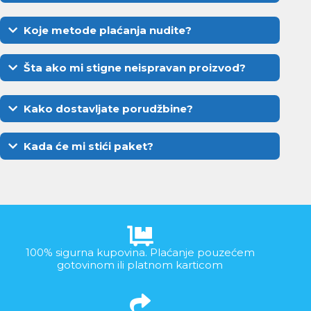
Koje metode plaćanja nudite?
Šta ako mi stigne neispravan proizvod?
Kako dostavljate porudžbine?
Kada će mi stići paket?
100% sigurna kupovina. Plaćanje pouzećem
gotovinom ili platnom karticom