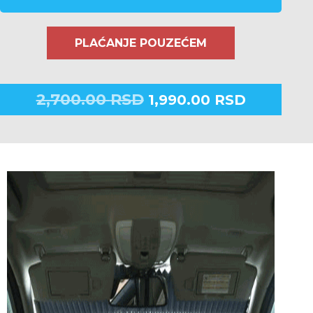
PLAĆANJE POUZEĆEM
2,700.00
RSD
1,990.00
RSD