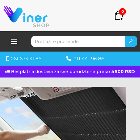
0
🔎
061 673 31 86
011 441 96 86
🚛 Besplatna dostava za sve porudžbine preko
4500 RSD
KUPITE ODMAH