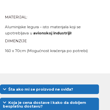
MATERIJAL:
Aluminijske legura – isto materijala koji se
upotrebljava u
avionskoj industriji!
DIMENZIJE
160 x 70cm (Mogućnost kraćenja po potrebi)
Šta ako mi se proizvod ne sviđa?
Koja je cena dostave i kako da dobijem
besplatnu dostavu?