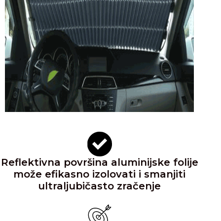
Reflektivna površina aluminijske folije
može efikasno izolovati i smanjiti
ultraljubičasto zračenje