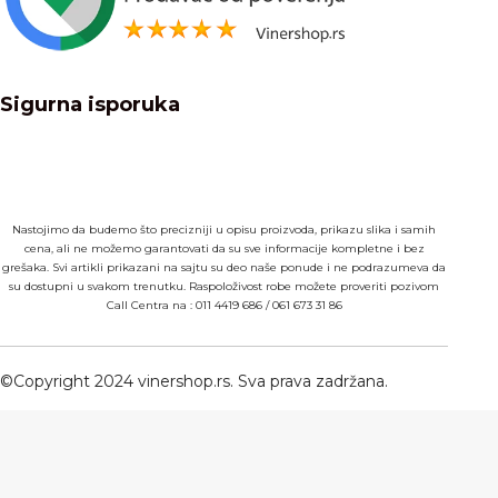
Sigurna isporuka
Nastojimo da budemo što precizniji u opisu proizvoda, prikazu slika i samih
cena, ali ne možemo garantovati da su sve informacije kompletne i bez
grešaka. Svi artikli prikazani na sajtu su deo naše ponude i ne podrazumeva da
su dostupni u svakom trenutku. Raspoloživost robe možete proveriti pozivom
Call Centra na :
011 4419 686
/
061 673 31 86
©Copyright 2024 vinershop.rs. Sva prava zadržana.