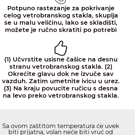
Potpuno rastezanje za pokrivanje
celog vetrobranskog stakla, skuplja
se u malu veličinu, lako se skladišti,
možete je ručno skratiti po potrebi
(1) Učvrstite usisne čašice na desnu
stranu vetrobranskog stakla. (2)
Okrećite glavu dok ne izvuče sav
vazduh. Zatim umetnite ivicu u urez.
(3) Na kraju povucite ručicu s desna
na levo preko vetrobranskog stakla.
Sa ovom zaštitom temperatura će uvek
biti prijatna, volan neće biti vruć od