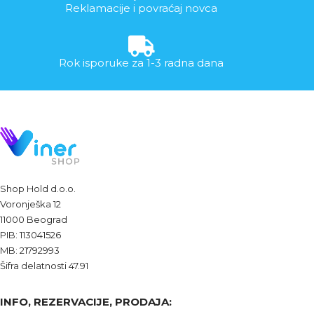
Reklamacije i povraćaj novca
Rok isporuke za 1-3 radna dana
Shop Hold d.o.o.
Voronješka 12
11000 Beograd
PIB: 113041526
MB: 21792993
Šifra delatnosti 47.91
INFO, REZERVACIJE, PRODAJA: