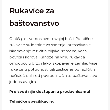
Rukavice za
baštovanstvo
Olakšajte sve poslove u svojoj bašti! Praktične
rukavice su idealne za sađenje, presađivanje i
iskopavanje različitih biljaka, semena, voća,
povrća i korova. Kandže na vrhu rukavica
omogućuju brzo i lako iskopavanje zemlje. Vaše
ruke će u potpunosti biti zaštićene od različitih
nečistoća, ali i od povreda. Učinite baštovanstvo
jednostavnijim!
Proizvod nije dostupan u prodavnicama!
Tehničke specifikacije: