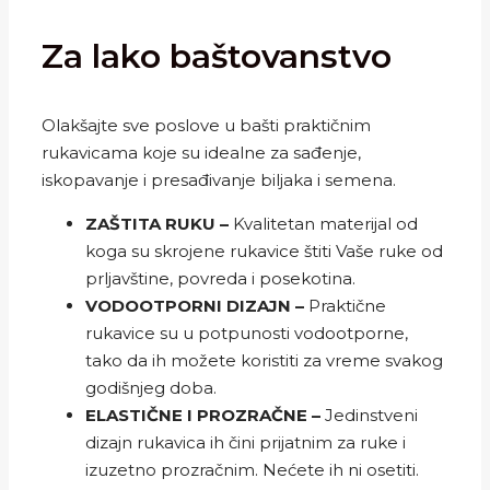
Za lako baštovanstvo
Olakšajte sve poslove u bašti praktičnim
rukavicama koje su idealne za sađenje,
iskopavanje i presađivanje biljaka i semena.
ZAŠTITA RUKU –
Kvalitetan materijal od
koga su skrojene rukavice štiti Vaše ruke od
prljavštine, povreda i posekotina.
VODOOTPORNI DIZAJN –
Praktične
rukavice su u potpunosti vodootporne,
tako da ih možete koristiti za vreme svakog
godišnjeg doba.
ELASTIČNE I PROZRAČNE –
Jedinstveni
dizajn rukavica ih čini prijatnim za ruke i
izuzetno prozračnim. Nećete ih ni osetiti.