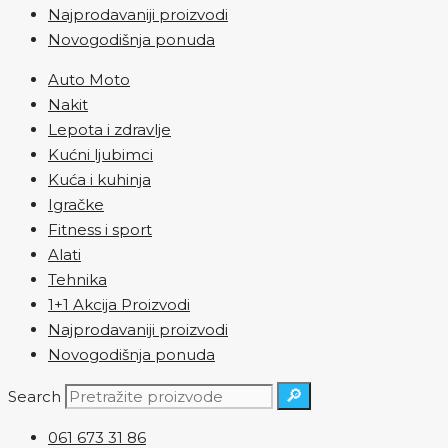
Najprodavaniji proizvodi
Novogodišnja ponuda
Auto Moto
Nakit
Lepota i zdravlje
Kućni ljubimci
Kuća i kuhinja
Igračke
Fitness i sport
Alati
Tehnika
1+1 Akcija Proizvodi
Najprodavaniji proizvodi
Novogodišnja ponuda
🔎
Search
061 673 31 86