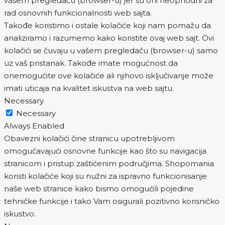
vašem pregledaču (browser-u) jer su oni neophodni za
rad osnovnih funkcionalnosti web sajta.
Takođe koristimo i ostale kolačiće koji nam pomažu da
analiziramo i razumemo kako koristite ovaj web sajt. Ovi
kolačići se čuvaju u vašem pregledaču (browser-u) samo
uz vaš pristanak. Takođe imate mogućnost da
onemogućite ove kolačiće ali njihovo isključivanje može
imati uticaja na kvalitet iskustva na web sajtu.
Necessary
Necessary
Always Enabled
Obavezni kolačići čine stranicu upotrebljivom
omogućavajući osnovne funkcije kao što su navigacija
stranicom i pristup zaštićenim područjima. Shopomania
koristi kolačiće koji su nužni za ispravno funkcionisanje
naše web stranice kako bismo omogućili pojedine
tehničke funkcije i tako Vam osigurali pozitivno korisničko
iskustvo.