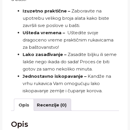
Izuzetno praktične –
Zaboravite na
upotrebu velikog broja alata kako biste
završili sve poslove u bašti.
Ušteda vremena –
Uštedite svoje
dragoceno vreme praktičnim rukavicama
za baštovanstvo!
Lako zasađivanje –
Zasadite biljku ili seme
lakše nego ikada do sada! Proces će biti
gotov za samo nekoliko minuta.
Jednostavno iskopavanje –
Kandže na
vrhu rukavica Vam omogućuju lako
iskopavanje zemlje i čupanje korova.
Opis
Recenzije (0)
Opis