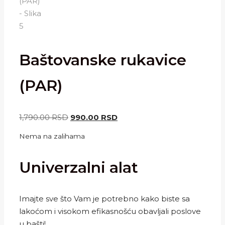
Baštovanske rukavice
(PAR)
Originalna
Trenutna
1,790.00
RSD
990.00
RSD
cena
cena
Nema na zalihama
je
je:
bila:
990.00 RSD.
Univerzalni alat
1,790.00 RSD.
Imajte sve što Vam je potrebno kako biste sa
lakoćom i visokom efikasnošću obavljali poslove
u bašti!