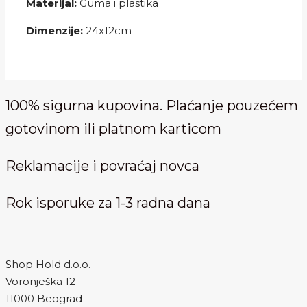
Materijal:
Guma i plastika
Dimenzije:
24x12cm
100% sigurna kupovina. Plaćanje pouzećem
gotovinom ili platnom karticom
Reklamacije i povraćaj novca
Rok isporuke za 1-3 radna dana
Shop Hold d.o.o.
Voronješka 12
11000 Beograd