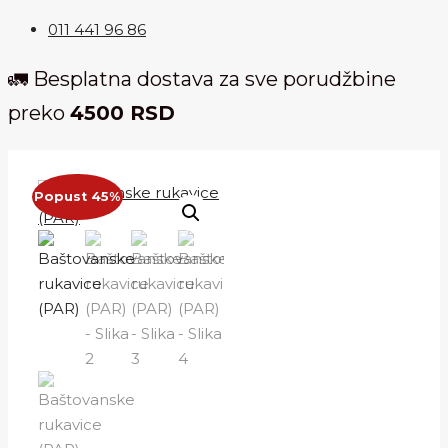
011 441 96 86
🚛 Besplatna dostava za sve porudžbine
preko
4500 RSD
Popust 45%